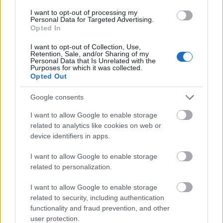
RWPG
— Statutowy cel
I want to opt-out of processing my
kocimiętka
— Pochodzenie nazwy
kocimiętka
Personal Data for Targeted Advertising.
Opted In
na pohybel
— A skąd
pohybel
?
I want to opt-out of Collection, Use,
Retention, Sale, and/or Sharing of my
Personal Data that Is Unrelated with the
Mogą Cię zainteresować również hasła
Purposes for which it was collected.
Opted Out
sylabotoniczny
Google consents
I want to allow Google to enable storage
related to analytics like cookies on web or
predykatyw
device identifiers in apps.
I want to allow Google to enable storage
ork
related to personalization.
I want to allow Google to enable storage
related to security, including authentication
bajt
functionality and fraud prevention, and other
user protection.