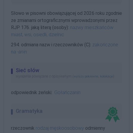
Słowo w pisowni obowiązującej od 2026 roku zgodnie
ze zmianami ortograficznymi wprowadzonymi przez
RJP 176. jaką literą (osoby):
nazwy mieszkańców
miast, wsi, osiedli, dzielnic
294. odmiana nazw i rzeczowników (C):
zakończone
na
-anin
Sieć słów
wyrażenia powiązane z opisywanym (
,
)
wyrazy pokrewne
kolokacje
odpowiednik żeński:
Gołańczanin
Gramatyka
rzeczownik
rodzaj męskoosobowy
odmienny