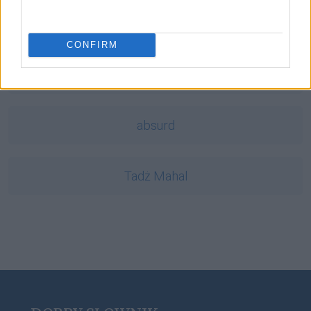
ocenny
CONFIRM
Otto
absurd
Tadż Mahal