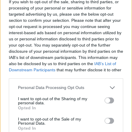
If you wish to opt-out of the sale, sharing to third parties, or
processing of your personal or sensitive information for
targeted advertising by us, please use the below opt-out
section to confirm your selection. Please note that after your
opt-out request is processed you may continue seeing
Pozostały wątpliwości? Brakuje czegoś w haśle?
interest-based ads based on personal information utilized by
us or personal information disclosed to third parties prior to
Zobacz, co zyskują abonenci Dobrego słownika.
your opt-out. You may separately opt-out of the further
disclosure of your personal information by third parties on the
SPRAWDŹ
IAB’s list of downstream participants. This information may
also be disclosed by us to third parties on the
IAB’s List of
Downstream Participants
that may further disclose it to other
third parties.
Często sprawdzane
Please note that this website/app uses one or more Google
Personal Data Processing Opt Outs
Odmiana: o formach czasu przyszłego
services and may gather and store information including but
Mieszkaniec Oslo, mieszkanka Oslo i przymiotnik od Oslo
not limited to your visit or usage behaviour. You may click to
I want to opt-out of the Sharing of my
personal data.
grant or deny consent to Google and its third-party tags to
Gwizdek do mleka, mleko z gwizdkiem?
Opted In
use your data for below specified purposes in below Google
consent section.
I want to opt-out of the Sale of my
Ciekawostki
Personal Data.
Opted In