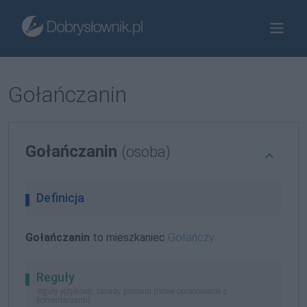
Gołańczanin
Gołańczanin
(osoba)
Definicja
Gołańczanin
to mieszkaniec
Gołańczy
Reguły
reguły językowe, zasady pisowni (nowe opracowanie z
komentarzami)