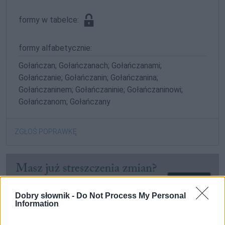
formy w tabelce:
formy alfabetycznie:
Gołańczan; Gołańczanach; Gołańczanami;
Gołańczanie; Gołańczanin; Gołańczanina;
Gołańczaninem; Gołańczaninie; Gołańczaninowi;
Gołańczanom; Gołańczany
ZGŁOŚ POPRAWKĘ
Dobry słownik -
Do Not Process My Personal
Information