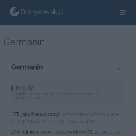
Germanin
Germanin
Reguły
reguły językowe, zasady pisowni (nowe opracowanie z
komentarzami)
175. jaką literą (osoby):
nazwy mieszkańców planet,
kontynentów, krajów, regionów, wysp itp.
294. odmiana nazw i rzeczowników (C):
zakończone