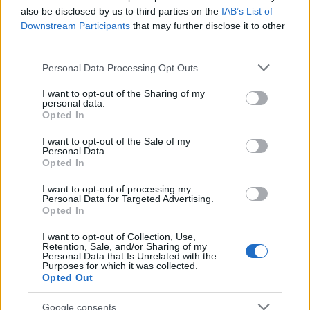
Ciekawostki
also be disclosed by us to third parties on the
IAB’s List of
Downstream Participants
that may further disclose it to other
przyjemny
— Czy prorok może być
przyjemny
?
third parties.
ćwok
— Mrożkowski
ćwąg
Please note that this website/app uses one or more Google
Personal Data Processing Opt Outs
biustonosz
— Pochodzenie wyrazu
biustonosz
services and may gather and store information including but
not limited to your visit or usage behaviour. You may click to
I want to opt-out of the Sharing of my
personal data.
grant or deny consent to Google and its third-party tags to
Opted In
use your data for below specified purposes in below Google
Mogą Cię zainteresować również hasła
consent section.
I want to opt-out of the Sale of my
Personal Data.
Opted In
Pratchett
I want to opt-out of processing my
Personal Data for Targeted Advertising.
Opted In
koala
I want to opt-out of Collection, Use,
Retention, Sale, and/or Sharing of my
Personal Data that Is Unrelated with the
gyyz
Purposes for which it was collected.
Opted Out
Google consents