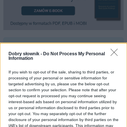
Pozostały wątpliwości? Brakuje czegoś w haśle?
Zobacz, co zyskują abonenci Dobrego słownika.
Dobry słownik -
Do Not Process My Personal
Information
SPRAWDŹ
If you wish to opt-out of the sale, sharing to third parties, or
processing of your personal or sensitive information for
targeted advertising by us, please use the below opt-out
Często sprawdzane
section to confirm your selection. Please note that after your
opt-out request is processed you may continue seeing
Skąd się biorą fryty?
interest-based ads based on personal information utilized by
us or personal information disclosed to third parties prior to
Wataha wilków, a każdy wilk w tej...
your opt-out. You may separately opt-out of the further
Co za look!
disclosure of your personal information by third parties on the
IAB’s list of downstream participants. This information may