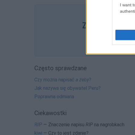
I want t
authenti
Pozostały wątp
Zobacz, co zysk
Często sprawdzane
Czy można napisać
a żeby
?
Jak nazywa się obywatel Peru?
Poprawna odmiana
Ciekawostki
RIP
— Znaczenie napisu
RIP
na nagrobkach
kiwi
— Czy to jest zdanie?