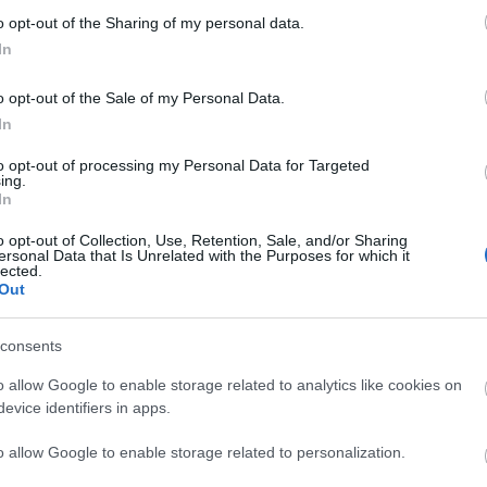
ie z komentarzami)
o opt-out of the Sharing of my personal data.
In
ików (III):
zakończone w piśmie na
-i
o opt-out of the Sale of my Personal Data.
In
to opt-out of processing my Personal Data for Targeted
ing.
In
dmienny
o opt-out of Collection, Use, Retention, Sale, and/or Sharing
ersonal Data that Is Unrelated with the Purposes for which it
lected.
Out
consents
eralich; Generalim; Generalimi
o allow Google to enable storage related to analytics like cookies on
evice identifiers in apps.
o allow Google to enable storage related to personalization.