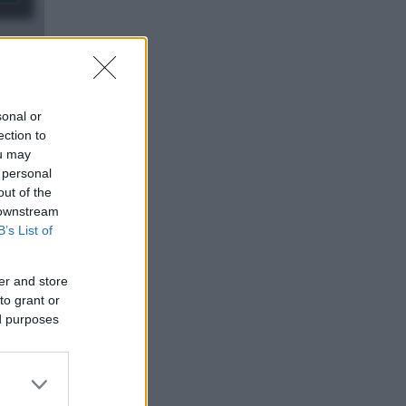
sonal or
ection to
ou may
 personal
out of the
 downstream
B’s List of
er and store
to grant or
ed purposes