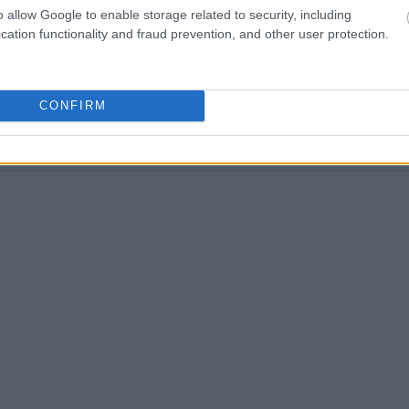
o allow Google to enable storage related to security, including
cation functionality and fraud prevention, and other user protection.
liwości? Brakuje czegoś w haśle?
ują abonenci Dobrego słownika.
CONFIRM
SPRAWDŹ