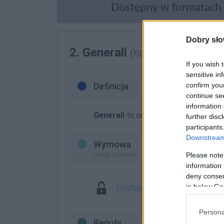
Dobry sło
2. Generali
(nazwisko)
If you wish 
sensitive in
confirm you
Definicja
continue se
information 
Generali
to nazwisko włoskie, m.in. 
further disc
participants
Downstream 
Wymowa
Please note
prosto zapisana
information 
deny consent
in below Go
Dostęp w abonamencie, spra
Persona
Reguły