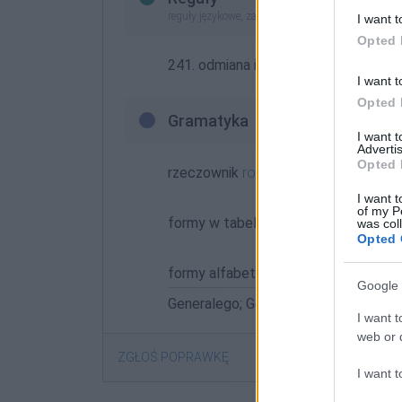
reguły językowe, zasady pisowni (nowe opracowan
I want t
Opted 
241. odmiana imion, nazwisk, rzeczown
I want t
Opted 
Gramatyka
I want 
Advertis
Opted 
rzeczownik
rodzaj męskoosobowy
o
I want t
of my P
formy w tabelce:
was col
Opted 
formy alfabetycznie:
Google 
Generalego; Generalemu; Generali; Gen
I want t
web or d
ZGŁOŚ POPRAWKĘ
I want t