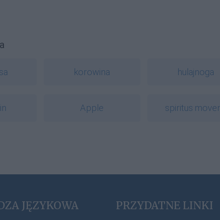
a
sa
korowina
hulajnoga
in
Apple
spiritus move
DZA JĘZYKOWA
PRZYDATNE LINKI