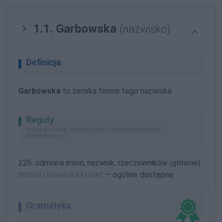
1.1. Garbowska
(nazwisko)
Definicja
Garbowska
to żeńska forma tego nazwiska
Reguły
reguły językowe, zasady pisowni (nowe opracowanie z
komentarzami)
226. odmiana imion, nazwisk, rzeczowników (główne):
imiona i nazwiska kobiet
— ogólnie dostępna
Gramatyka