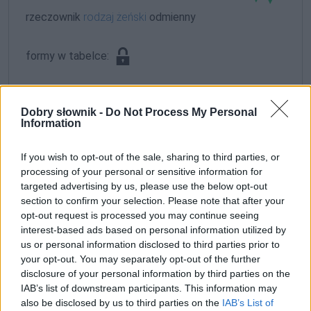
rzeczownik
rodzaj żeński
odmienny
formy w tabelce:
formy alfabetycznie:
Dobry słownik -
Do Not Process My Personal
Garbowska; Garbowską; Garbowskich; Garbowskie;
Information
Garbowskiej; Garbowskim; Garbowskimi
If you wish to opt-out of the sale, sharing to third parties, or
processing of your personal or sensitive information for
ZGŁOŚ POPRAWKĘ
targeted advertising by us, please use the below opt-out
section to confirm your selection. Please note that after your
opt-out request is processed you may continue seeing
interest-based ads based on personal information utilized by
us or personal information disclosed to third parties prior to
your opt-out. You may separately opt-out of the further
disclosure of your personal information by third parties on the
IAB’s list of downstream participants. This information may
also be disclosed by us to third parties on the
IAB’s List of