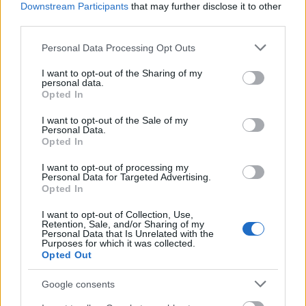
Downstream Participants
that may further disclose it to other
third parties.
Please note that this website/app uses one or more Google
Personal Data Processing Opt Outs
services and may gather and store information including but
Pozostały wątpliwości? Brakuje czegoś w haśle?
not limited to your visit or usage behaviour. You may click to
I want to opt-out of the Sharing of my
personal data.
Zobacz, co zyskują abonenci Dobrego słownika.
grant or deny consent to Google and its third-party tags to
Opted In
use your data for below specified purposes in below Google
consent section.
SPRAWDŹ
I want to opt-out of the Sale of my
Personal Data.
Opted In
I want to opt-out of processing my
Często sprawdzane
Personal Data for Targeted Advertising.
Opted In
Kiedy
niego
, kiedy
go
I want to opt-out of Collection, Use,
Otrzymała SMS, ale wysłała
SMS-a
Retention, Sale, and/or Sharing of my
Personal Data that Is Unrelated with the
Poprawne zastosowanie
Purposes for which it was collected.
Opted Out
Ciekawostki
Google consents