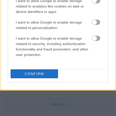
kogel-mogel
— Kogiel jak Gógiel?
I want to allow Google to enable storage
related to analytics like cookies on web or
łabędź
— U Barańczaka
device identifiers in apps.
Izera
— Językowe źródła Izery
I want to allow Google to enable storage
related to personalization.
Mogą Cię zainteresować również hasła
I want to allow Google to enable storage
related to security, including authentication
pacta sunt servanda
functionality and fraud prevention, and other
user protection.
Akwizgran
CONFIRM
yeti
desusy