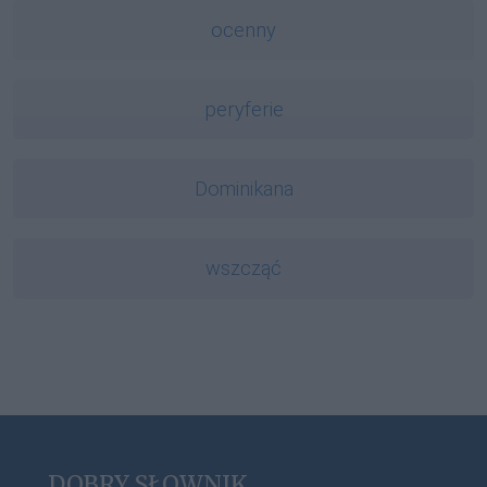
ocenny
peryferie
Dominikana
wszcząć
DOBRY SŁOWNIK