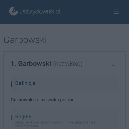
Garbowski
1. Garbowski
(nazwisko)
Definicja
Garbowski
to nazwisko polskie
Reguły
reguły językowe, zasady pisowni (nowe opracowanie z
komentarzami)