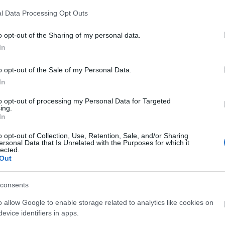
l Data Processing Opt Outs
o opt-out of the Sharing of my personal data.
zewskich; Czereszewskie; Czereszewskiej; Czereszewskim;
In
o opt-out of the Sale of my Personal Data.
In
to opt-out of processing my Personal Data for Targeted
ing.
In
o opt-out of Collection, Use, Retention, Sale, and/or Sharing
ersonal Data that Is Unrelated with the Purposes for which it
lected.
Out
consents
o allow Google to enable storage related to analytics like cookies on
evice identifiers in apps.