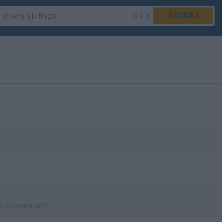
é ü ą
SZUKAJ
ie z komentarzami)