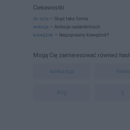
Ciekawostki
do syta
— Skąd taka forma
ambicja
— Ambicje nadambitnych
krawężnik
— Niepoprawny
krawężnik
?
Mogą Cię zainteresować również hasł
asekuracja
Alask
Bóg
tj.