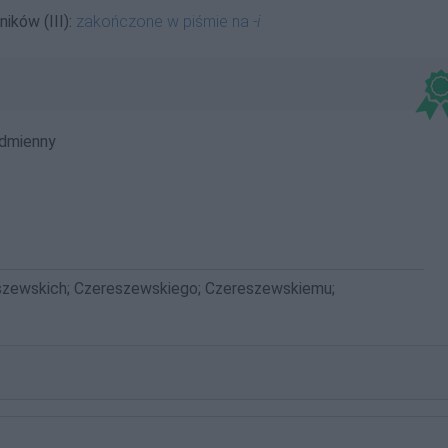
ików (III):
zakończone w piśmie na
-i
dmienny
szewskich; Czereszewskiego; Czereszewskiemu;