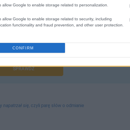
o allow Google to enable storage related to personalization.
o allow Google to enable storage related to security, including
cation functionality and fraud prevention, and other user protection.
liwości? Brakuje czegoś w haśle?
CONFIRM
ują abonenci Dobrego słownika.
SPRAWDŹ
y
napatrzał się
, czyli parę słów o odmianie