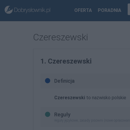
OFERTA
PORADNIA
Czereszewski
1. Czereszewski
Definicja
Czereszewski
to nazwisko polskie
Reguły
reguły językowe, zasady pisowni (nowe opracowan