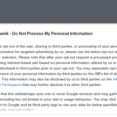
wnik -
Do Not Process My Personal Information
o nazwiska
to opt-out of the sale, sharing to third parties, or processing of your per
formation for targeted advertising by us, please use the below opt-out s
ie z komentarzami)
r selection. Please note that after your opt-out request is processed y
eing interest-based ads based on personal information utilized by us or
disclosed to third parties prior to your opt-out. You may separately opt-
wników (główne):
imiona i nazwiska kobiet
— ogólnie dostępna
losure of your personal information by third parties on the IAB’s list of
. This information may also be disclosed by us to third parties on the
IA
Participants
that may further disclose it to other third parties.
 that this website/app uses one or more Google services and may gath
including but not limited to your visit or usage behaviour. You may click 
 to Google and its third-party tags to use your data for below specifi
ogle consent section.