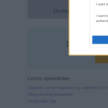
I want t
I want t
authenti
Pozostały wątp
Zobacz, co zysk
Często sprawdzane
Napatrzyć się
czy
napatrzeć się
,
napatrzył się
cz
Gdzie postawić przecinek?
To nie banjo i lina