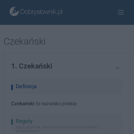
Czekański
1. Czekański
Definicja
Czekański
to nazwisko polskie
Reguły
reguły językowe, zasady pisowni (nowe opracowanie z
komentarzami)