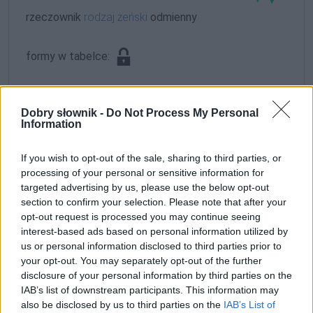
rzeczownik
rodzaj żeński
odmienny
formy w tabelce:
formy alfabetycznie:
Dobry słownik -
Do Not Process My Personal
Czekańska; Czekańską; Czekańskich; Czekańskie;
Information
Czekańskiej; Czekańskim; Czekańskimi
If you wish to opt-out of the sale, sharing to third parties, or
processing of your personal or sensitive information for
ZGŁOŚ POPRAWKĘ
targeted advertising by us, please use the below opt-out
section to confirm your selection. Please note that after your
opt-out request is processed you may continue seeing
interest-based ads based on personal information utilized by
us or personal information disclosed to third parties prior to
your opt-out. You may separately opt-out of the further
disclosure of your personal information by third parties on the
IAB’s list of downstream participants. This information may
also be disclosed by us to third parties on the
IAB’s List of