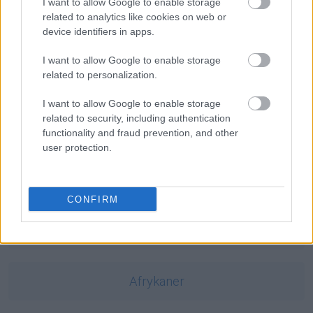
homonimia
— Słychać chrupanie? To żonę zazdrość zżera
I want to allow Google to enable storage
related to analytics like cookies on web or
i tak
— Co to jest butelka?
device identifiers in apps.
bardzo
— Tak bardzo nieokolicznik
I want to allow Google to enable storage
related to personalization.
Mogą Cię zainteresować również hasła
I want to allow Google to enable storage
related to security, including authentication
performans
functionality and fraud prevention, and other
user protection.
narcyz
CONFIRM
absurd
Afrykaner