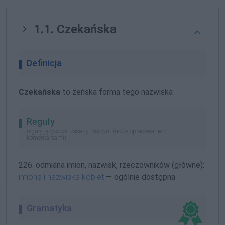
1.1. Czekańska
Definicja
Czekańska
to żeńska forma tego nazwiska
Reguły
reguły językowe, zasady pisowni (nowe opracowanie z
komentarzami)
226. odmiana imion, nazwisk, rzeczowników (główne):
imiona i nazwiska kobiet
— ogólnie dostępna
Gramatyka