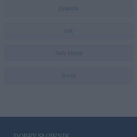
Zelandia
ork
Tadż Mahal
bursa
DOBRY SŁOWNIK