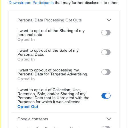
Downstream Participants
that may further disclose it to other
third parties.
Please note that this website/app uses one or more Google
Personal Data Processing Opt Outs
services and may gather and store information including but
Pozostały wątpliwości? Brakuje czegoś w haśle?
not limited to your visit or usage behaviour. You may click to
I want to opt-out of the Sharing of my
personal data.
Zobacz, co zyskują abonenci Dobrego słownika.
grant or deny consent to Google and its third-party tags to
Opted In
use your data for below specified purposes in below Google
consent section.
SPRAWDŹ
I want to opt-out of the Sale of my
Personal Data.
Opted In
I want to opt-out of processing my
Często sprawdzane
Personal Data for Targeted Advertising.
Opted In
Kiedy
niego
, kiedy
go
I want to opt-out of Collection, Use,
Czy
derby
konne się odmienia(ją)? I jakiego są rodzaju?
Retention, Sale, and/or Sharing of my
Personal Data that Is Unrelated with the
Żołędziowe rodzaje
Purposes for which it was collected.
Opted Out
Ciekawostki
Google consents