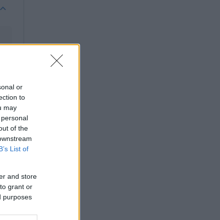
sonal or
ection to
ou may
 personal
out of the
 downstream
B’s List of
er and store
to grant or
ed purposes