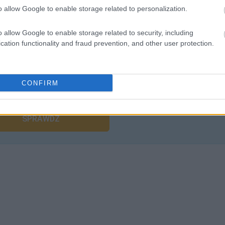
o allow Google to enable storage related to personalization.
o allow Google to enable storage related to security, including
cation functionality and fraud prevention, and other user protection.
liwości? Brakuje czegoś w haśle?
CONFIRM
ują abonenci Dobrego słownika.
SPRAWDŹ