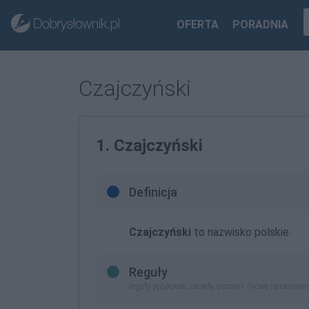
OFERTA
PORADNIA
Czajczyński
1. Czajczyński
Definicja
Czajczyński
to nazwisko polskie
Reguły
reguły językowe, zasady pisowni (nowe opracowan