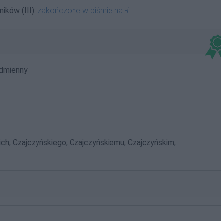
ików (III):
zakończone w piśmie na
-i
dmienny
ich; Czajczyńskiego; Czajczyńskiemu; Czajczyńskim;