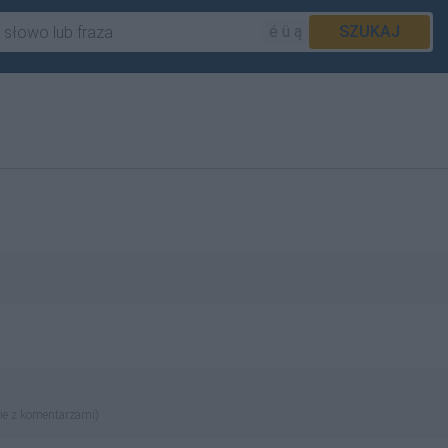
é ü ą
SZUKAJ
ie z komentarzami)