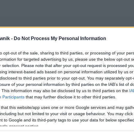
wnik -
Do Not Process My Personal Information
nazwiska
to opt-out of the sale, sharing to third parties, or processing of your per
formation for targeted advertising by us, please use the below opt-out s
ie z komentarzami)
r selection. Please note that after your opt-out request is processed y
eing interest-based ads based on personal information utilized by us or
disclosed to third parties prior to your opt-out. You may separately opt-
wników (główne):
imiona i nazwiska kobiet
— ogólnie dostępna
losure of your personal information by third parties on the IAB’s list of
. This information may also be disclosed by us to third parties on the
IA
Participants
that may further disclose it to other third parties.
 that this website/app uses one or more Google services and may gath
including but not limited to your visit or usage behaviour. You may click 
 to Google and its third-party tags to use your data for below specifi
ogle consent section.