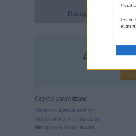
I want t
I want t
authenti
Pozostały wątp
Zobacz, co zysk
Często sprawdzane
Werdykt w sprawie
sędziny
O poprawności
w międzyczasie
Niepoprawne !
audit
, !
auditor