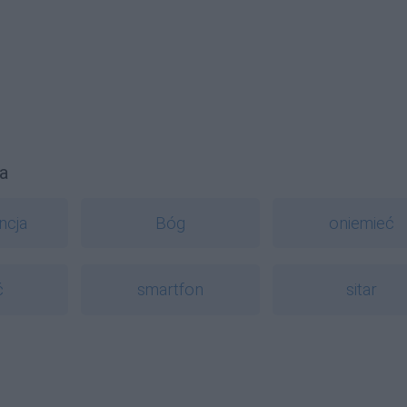
a
ncja
Bóg
oniemieć
ć
smartfon
sitar