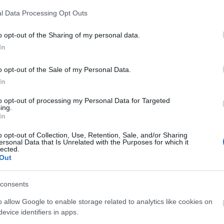
l Data Processing Opt Outs
o opt-out of the Sharing of my personal data.
ch; Czajczyńskie; Czajczyńskiej; Czajczyńskim;
In
o opt-out of the Sale of my Personal Data.
In
to opt-out of processing my Personal Data for Targeted
ing.
In
o opt-out of Collection, Use, Retention, Sale, and/or Sharing
ersonal Data that Is Unrelated with the Purposes for which it
lected.
Out
consents
o allow Google to enable storage related to analytics like cookies on
evice identifiers in apps.