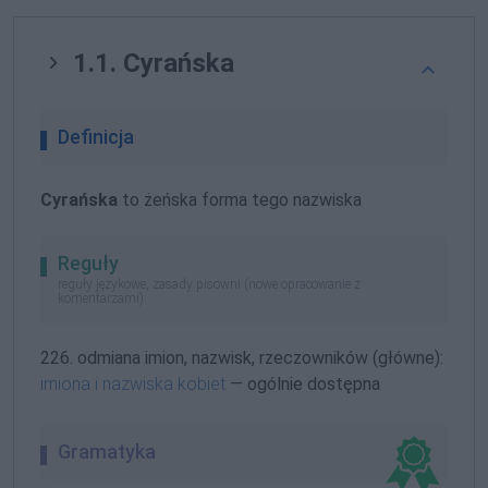
1.1. Cyrańska
Definicja
Cyrańska
to żeńska forma tego nazwiska
Reguły
reguły językowe, zasady pisowni (nowe opracowanie z
komentarzami)
226. odmiana imion, nazwisk, rzeczowników (główne):
imiona i nazwiska kobiet
— ogólnie dostępna
Gramatyka