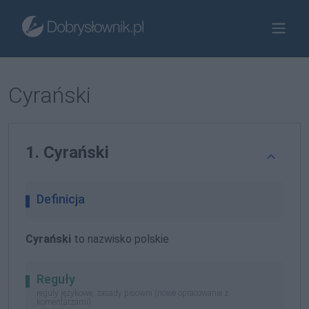
Cyrański
1. Cyrański
Definicja
Cyrański
to nazwisko polskie
Reguły
reguły językowe, zasady pisowni (nowe opracowanie z
komentarzami)