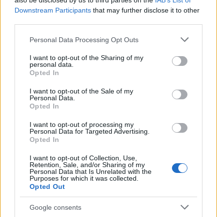
also be disclosed by us to third parties on the
IAB’s List of
Downstream Participants
that may further disclose it to other
third parties.
Please note that this website/app uses one or more Google
Personal Data Processing Opt Outs
services and may gather and store information including but
Pozostały wątpliwości? Brakuje czegoś w haśle?
not limited to your visit or usage behaviour. You may click to
I want to opt-out of the Sharing of my
Zobacz, co zyskują abonenci Dobrego słownika.
personal data.
grant or deny consent to Google and its third-party tags to
Opted In
use your data for below specified purposes in below Google
SPRAWDŹ
consent section.
I want to opt-out of the Sale of my
Personal Data.
Opted In
I want to opt-out of processing my
Często sprawdzane
Personal Data for Targeted Advertising.
Opted In
Wieloznaczne słowo
dziesiątek
I want to opt-out of Collection, Use,
Kiedy
tego Gwidona
, kiedy
tego Gwida
, kiedy
tego Gwido
,
Retention, Sale, and/or Sharing of my
czyli jeszcze o odmianie imienia
Gwido
Personal Data that Is Unrelated with the
Purposes for which it was collected.
Dokonywać obróbki akwatermicznej ceramiki...
Opted Out
Google consents
Ciekawostki