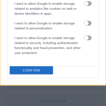
I want to allow Google to enable storage
palindrom
— Takie oto palindromy
related to analytics like cookies on web or
innymi słowy
— Skąd wzięła się forma
słowy
device identifiers in apps.
wolof
— Można się dogadać
I want to allow Google to enable storage
related to personalization.
Mogą Cię zainteresować również hasła
I want to allow Google to enable storage
related to security, including authentication
functionality and fraud prevention, and other
zadek
user protection.
wpół
CONFIRM
noż
co rok prorok