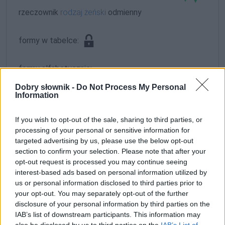
rzeczownik
rodzaj żeński
odmienny
formy w tabelce:
formy alfabetycznie:
Cyrańska; Cyrańską; Cyrańskich; Cyrańskie; Cyrańskiej;
Dobry słownik -
Do Not Process My Personal
Information
Cyrańskim; Cyrańskimi
If you wish to opt-out of the sale, sharing to third parties, or
ZGŁOŚ POPRAWKĘ
processing of your personal or sensitive information for
targeted advertising by us, please use the below opt-out
section to confirm your selection. Please note that after your
opt-out request is processed you may continue seeing
interest-based ads based on personal information utilized by
us or personal information disclosed to third parties prior to
your opt-out. You may separately opt-out of the further
disclosure of your personal information by third parties on the
IAB’s list of downstream participants. This information may