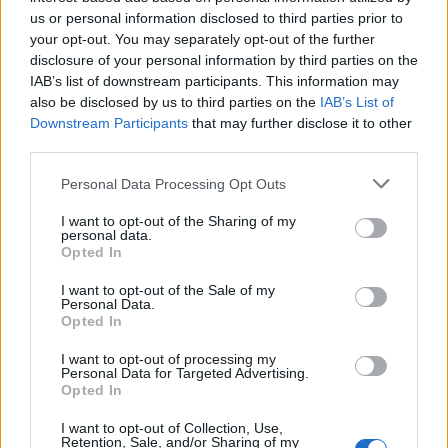
us or personal information disclosed to third parties prior to
Często sprawdzane
your opt-out. You may separately opt-out of the further
disclosure of your personal information by third parties on the
Językowe problemy z roztoczami
IAB’s list of downstream participants. This information may
also be disclosed by us to third parties on the
IAB’s List of
O odmianie nazwiska
Nagy
Downstream Participants
that may further disclose it to other
Wolno czy nie wolno mówić o tym „psie pogrzebanym”?
third parties.
Please note that this website/app uses one or more Google
Personal Data Processing Opt Outs
Ciekawostki
services and may gather and store information including but
not limited to your visit or usage behaviour. You may click to
I want to opt-out of the Sharing of my
bronować
— Orałeś? Radliłeś? To teraz zaskrudlij
personal data.
grant or deny consent to Google and its third-party tags to
Opted In
coś niecoś
— Dawniej samodzielne
niecoś
use your data for below specified purposes in below Google
ołów
— Takie są skutki braku ołowiu
consent section.
I want to opt-out of the Sale of my
Personal Data.
Opted In
Mogą Cię zainteresować również hasła
I want to opt-out of processing my
Personal Data for Targeted Advertising.
Opted In
decoupage
I want to opt-out of Collection, Use,
Retention, Sale, and/or Sharing of my