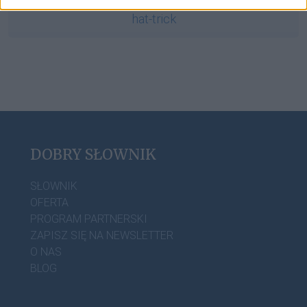
hat-trick
DOBRY SŁOWNIK
SŁOWNIK
OFERTA
PROGRAM PARTNERSKI
ZAPISZ SIĘ NA NEWSLETTER
O NAS
BLOG