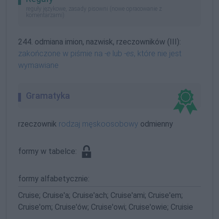
reguły językowe, zasady pisowni (nowe opracowanie z
komentarzami)
244. odmiana imion, nazwisk, rzeczowników (III):
zakończone w piśmie na
-e
lub
-es
, które nie jest
wymawiane
Gramatyka
rzeczownik
rodzaj męskoosobowy
odmienny
formy w tabelce:
formy alfabetycznie:
Cruise; Cruise'a; Cruise'ach; Cruise'ami; Cruise'em;
Cruise'om; Cruise'ów; Cruise'owi; Cruise'owie; Cruisie