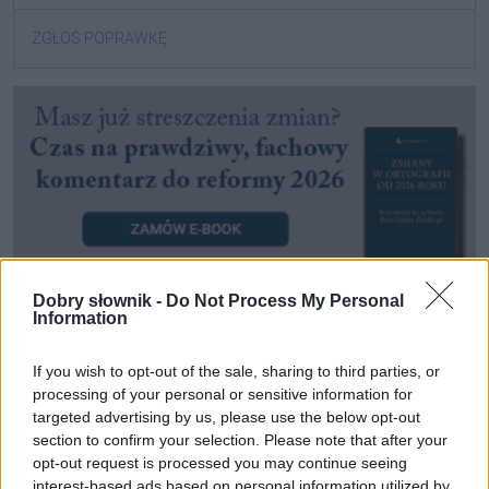
ZGŁOŚ POPRAWKĘ
Dobry słownik -
Do Not Process My Personal
Information
Pozostały wątpliwości? Brakuje czegoś w haśle?
If you wish to opt-out of the sale, sharing to third parties, or
Zobacz, co zyskują abonenci Dobrego słownika.
processing of your personal or sensitive information for
targeted advertising by us, please use the below opt-out
SPRAWDŹ
section to confirm your selection. Please note that after your
opt-out request is processed you may continue seeing
interest-based ads based on personal information utilized by