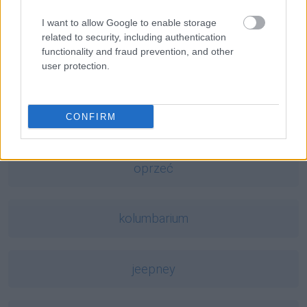
w pół
I want to allow Google to enable storage
related to security, including authentication
functionality and fraud prevention, and other
user protection.
dziewica
Burkina Faso
CONFIRM
oprzeć
kolumbarium
jeepney