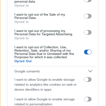
personal data.
grant or deny consent to Google and its third-party tags to
Opted In
Często sprawdzane
use your data for below specified purposes in below Google
consent section.
I want to opt-out of the Sale of my
Odmiana:
tych stajen
a
tych stajni
Personal Data.
Opted In
Warianty:
uwiarygodniać
czy
uwiarygadniać
?
Na Litwie
czy
w Litwie
?
Na Litwę
czy
do Litwy
?
I want to opt-out of processing my
Personal Data for Targeted Advertising.
Opted In
Ciekawostki
I want to opt-out of Collection, Use,
Retention, Sale, and/or Sharing of my
orbitować
— Efekt konkursu
Personal Data that Is Unrelated with the
Purposes for which it was collected.
Cudka
— Cudka — pochodzenie imienia
Opted Out
oniemieć
— O dawnych
oniemić
i
oniemiać
Google consents
I want to allow Google to enable storage
Mogą Cię zainteresować również hasła
related to analytics like cookies on web or
device identifiers in apps.
bóbr
I want to allow Google to enable storage
related to personalization.