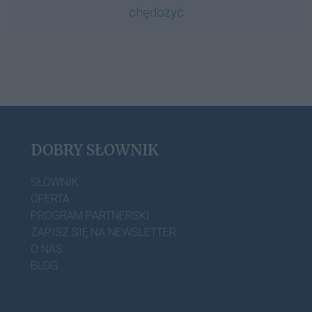
chędożyć
DOBRY SŁOWNIK
SŁOWNIK
OFERTA
PROGRAM PARTNERSKI
ZAPISZ SIĘ NA NEWSLETTER
O NAS
BLOG