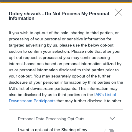
ZGŁOŚ POPRAWKĘ
Dobry słownik -
Do Not Process My Personal
Information
If you wish to opt-out of the sale, sharing to third parties, or
processing of your personal or sensitive information for
targeted advertising by us, please use the below opt-out
section to confirm your selection. Please note that after your
opt-out request is processed you may continue seeing
interest-based ads based on personal information utilized by
us or personal information disclosed to third parties prior to
your opt-out. You may separately opt-out of the further
disclosure of your personal information by third parties on the
IAB’s list of downstream participants. This information may
also be disclosed by us to third parties on the
IAB’s List of
Pozostały wątpliwości? Brakuje czegoś w haśle?
Downstream Participants
that may further disclose it to other
Zobacz, co zyskują abonenci Dobrego słownika.
third parties.
SPRAWDŹ
Please note that this website/app uses one or more Google
Personal Data Processing Opt Outs
services and may gather and store information including but
not limited to your visit or usage behaviour. You may click to
I want to opt-out of the Sharing of my