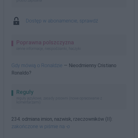
prosto zapisana
Dostęp w abonamencie, sprawdź
Poprawna polszczyzna
cenne informacje, niespodzianki, haczyki
Gdy mówią o Ronaldzie
— Nieodmienny Cristiano
Ronaldo?
Reguły
reguły językowe, zasady pisowni (nowe opracowanie z
komentarzami)
234. odmiana imion, nazwisk, rzeczowników (II):
zakończone w piśmie na
-o