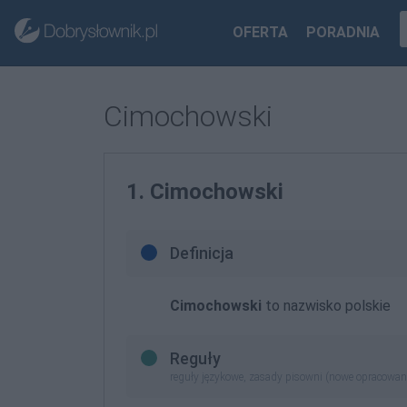
OFERTA
PORADNIA
Cimochowski
1. Cimochowski
Definicja
Cimochowski
to nazwisko polskie
Reguły
reguły językowe, zasady pisowni (nowe opracowan