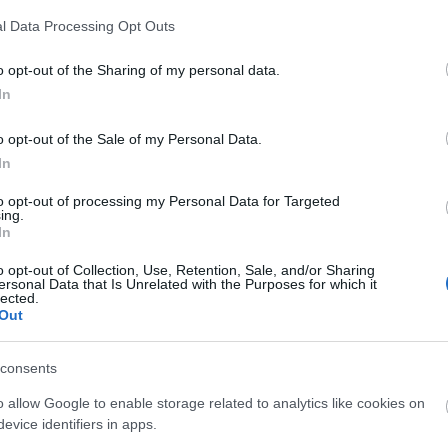
l Data Processing Opt Outs
o opt-out of the Sharing of my personal data.
wskich; Cimochowskie; Cimochowskiej; Cimochowskim;
In
o opt-out of the Sale of my Personal Data.
In
to opt-out of processing my Personal Data for Targeted
ing.
In
o opt-out of Collection, Use, Retention, Sale, and/or Sharing
ersonal Data that Is Unrelated with the Purposes for which it
lected.
Out
consents
o allow Google to enable storage related to analytics like cookies on
evice identifiers in apps.