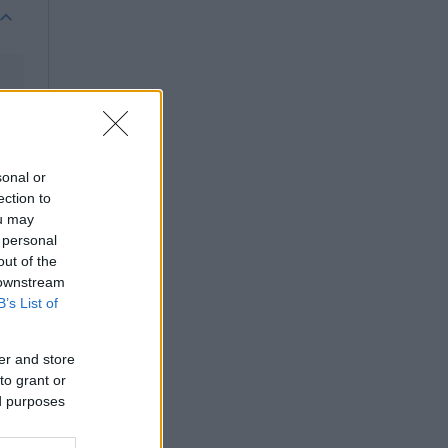
sonal or
ection to
ou may
 personal
out of the
 downstream
B’s List of
er and store
to grant or
ed purposes