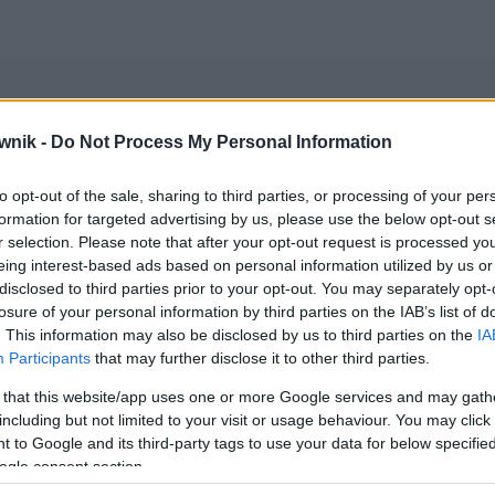
wnik -
Do Not Process My Personal Information
 nazwiska
to opt-out of the sale, sharing to third parties, or processing of your per
formation for targeted advertising by us, please use the below opt-out s
ie z komentarzami)
r selection. Please note that after your opt-out request is processed y
eing interest-based ads based on personal information utilized by us or
disclosed to third parties prior to your opt-out. You may separately opt-
wników (główne):
imiona i nazwiska kobiet
— ogólnie dostępna
losure of your personal information by third parties on the IAB’s list of
. This information may also be disclosed by us to third parties on the
IA
Participants
that may further disclose it to other third parties.
 that this website/app uses one or more Google services and may gath
including but not limited to your visit or usage behaviour. You may click 
 to Google and its third-party tags to use your data for below specifi
ogle consent section.