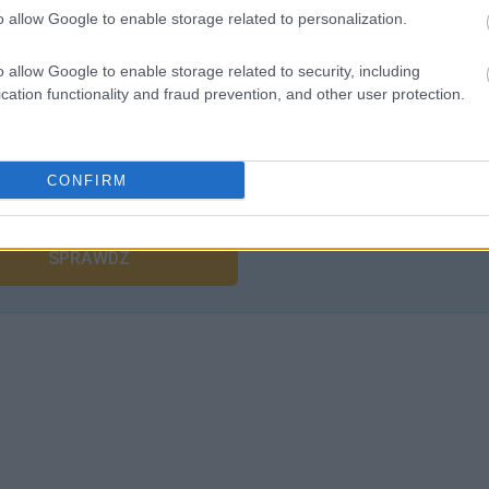
o allow Google to enable storage related to personalization.
o allow Google to enable storage related to security, including
cation functionality and fraud prevention, and other user protection.
liwości? Brakuje czegoś w haśle?
CONFIRM
ują abonenci Dobrego słownika.
SPRAWDŹ