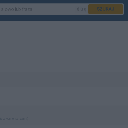
é ü ą
SZUKAJ
ie z komentarzami)