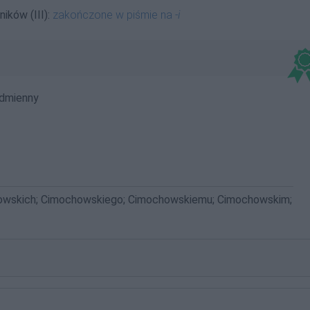
ików (III):
zakończone w piśmie na
-i
dmienny
owskich; Cimochowskiego; Cimochowskiemu; Cimochowskim;