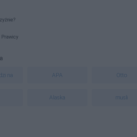
zyźnie?
 Prawicy
a
zi na
APA
Otto
Alaska
musli