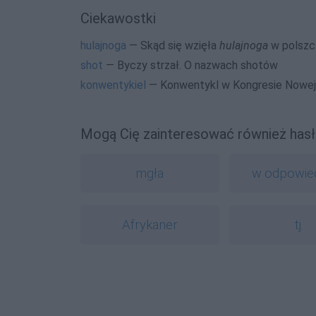
Ciekawostki
hulajnoga
— Skąd się wzięła
hulajnoga
w polszc
shot
— Byczy strzał. O nazwach shotów
konwentykiel
— Konwentykl w Kongresie Nowej
Mogą Cię zainteresować również hasł
mgła
w odpowied
Afrykaner
tj.