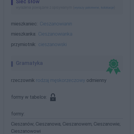
Sieć słów
wyrażenia powiązane z opisywanym (
,
)
wyrazy pokrewne
kolokacje
mieszkaniec:
Cieszanowianin
mieszkanka:
Cieszanowianka
przymiotnik:
cieszanowski
Gramatyka
rzeczownik
rodzaj męskorzeczowy
odmienny
formy w tabelce:
formy:
Cieszanów; Cieszanowa; Cieszanowem; Cieszanowie;
Cieszanowowi