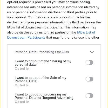
opt-out request is processed you may continue seeing
interest-based ads based on personal information utilized by
us or personal information disclosed to third parties prior to
Często sprawdzane
your opt-out. You may separately opt-out of the further
disclosure of your personal information by third parties on the
Ach, uwaga na błąd
IAB’s list of downstream participants. This information may
Składnia:
ani mi się waż psuć zabawy
czy
ani mi się waż
also be disclosed by us to third parties on the
IAB’s List of
psuć zabawę
?
Downstream Participants
that may further disclose it to other
Odmiana:
bilardu
czy
bilarda
?
third parties.
Please note that this website/app uses one or more Google
Personal Data Processing Opt Outs
Ciekawostki
services and may gather and store information including but
not limited to your visit or usage behaviour. You may click to
I want to opt-out of the Sharing of my
personal data.
przekabacić
— Przekabacić, czyli... gawęda etymologiczna
grant or deny consent to Google and its third-party tags to
Opted In
use your data for below specified purposes in below Google
Syria
— Na blogu: Czy trudno nauczyć się polskiego? I jak
consent section.
szybko może to zrobić uchodźca z Syrii?
I want to opt-out of the Sale of my
Personal Data.
Brexit
— Nie ma takiego słowa: Brexit!
Opted In
I want to opt-out of processing my
Personal Data for Targeted Advertising.
Mogą Cię zainteresować również hasła
Opted In