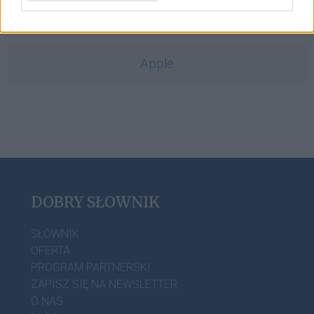
baron
Apple
DOBRY SŁOWNIK
SŁOWNIK
OFERTA
PROGRAM PARTNERSKI
ZAPISZ SIĘ NA NEWSLETTER
O NAS