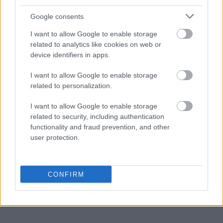
à la
Google consents
I want to allow Google to enable storage
kłuć
related to analytics like cookies on web or
device identifiers in apps.
I want to allow Google to enable storage
supletywizm
related to personalization.
I want to allow Google to enable storage
RSVP
related to security, including authentication
functionality and fraud prevention, and other
user protection.
absurd
CONFIRM
aniżeliby