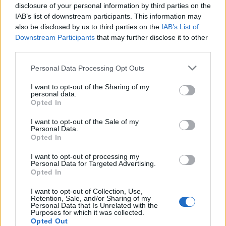
Czy można stosować dywiz?
disclosure of your personal information by third parties on the
IAB’s list of downstream participants. This information may
O formie
anieli
also be disclosed by us to third parties on the
IAB’s List of
Downstream Participants
that may further disclose it to other
Ciekawostki
third parties.
łabędź
— U Barańczaka
Please note that this website/app uses one or more Google
Personal Data Processing Opt Outs
services and may gather and store information including but
abderyta
— Stereotypy są złe, ale…
not limited to your visit or usage behaviour. You may click to
I want to opt-out of the Sharing of my
bajstruk
— To skąd się biorą
bajstruki
?
personal data.
grant or deny consent to Google and its third-party tags to
Opted In
use your data for below specified purposes in below Google
consent section.
I want to opt-out of the Sale of my
Mogą Cię zainteresować również hasła
Personal Data.
Opted In
I want to opt-out of processing my
uniwerbizm
Personal Data for Targeted Advertising.
Opted In
I want to opt-out of Collection, Use,
decoupage
Retention, Sale, and/or Sharing of my
Personal Data that Is Unrelated with the
Purposes for which it was collected.
Opted Out