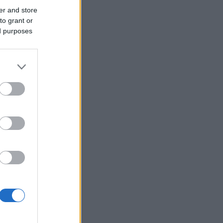
er and store
to grant or
ed purposes