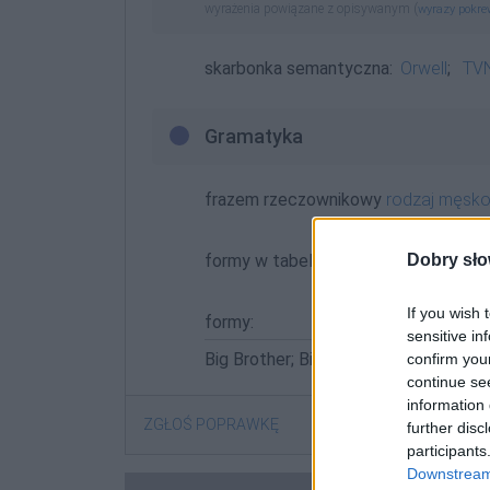
wyrażenia powiązane z opisywanym (
wyrazy pokr
skarbonka semantyczna:
Orwell
;
TV
Gramatyka
frazem rzeczownikowy
rodzaj męsk
formy w tabelce:
Dobry sło
If you wish 
formy:
sensitive in
Big Brother; Big Brothera; Big Brothe
confirm you
continue se
information 
ZGŁOŚ POPRAWKĘ
further disc
participants
Downstream 