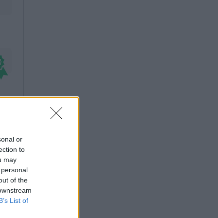
sonal or
ection to
ou may
 personal
out of the
 downstream
B’s List of