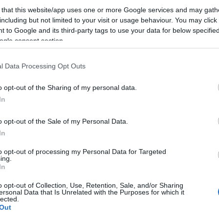
 that this website/app uses one or more Google services and may gath
including but not limited to your visit or usage behaviour. You may click 
 to Google and its third-party tags to use your data for below specifi
ogle consent section.
l Data Processing Opt Outs
o opt-out of the Sharing of my personal data.
In
o opt-out of the Sale of my Personal Data.
In
to opt-out of processing my Personal Data for Targeted
ing.
In
liwości? Brakuje czegoś w haśle?
o opt-out of Collection, Use, Retention, Sale, and/or Sharing
ersonal Data that Is Unrelated with the Purposes for which it
ują abonenci Dobrego słownika.
lected.
Out