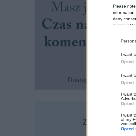
Please note
information 
deny consent
in below Go
Persona
I want t
Opted 
I want t
Opted 
I want 
Advertis
Opted 
Pozostały wątp
I want t
of my P
Zobacz, co zysk
was col
Opted 