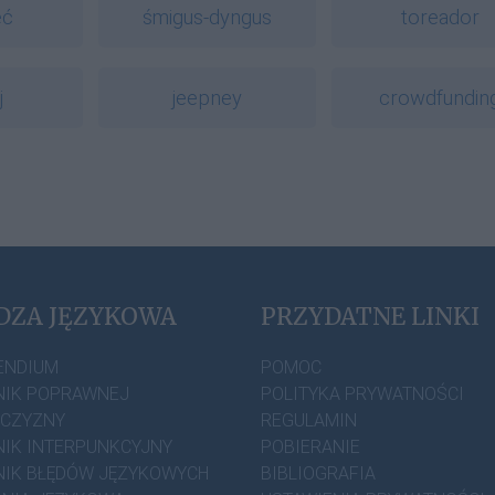
eć
śmigus-dyngus
toreador
j
jeepney
crowdfundin
DZA JĘZYKOWA
PRZYDATNE LINKI
ENDIUM
POMOC
IK POPRAWNEJ
POLITYKA PRYWATNOŚCI
ZCZYZNY
REGULAMIN
IK INTERPUNKCYJNY
POBIERANIE
IK BŁĘDÓW JĘZYKOWYCH
BIBLIOGRAFIA