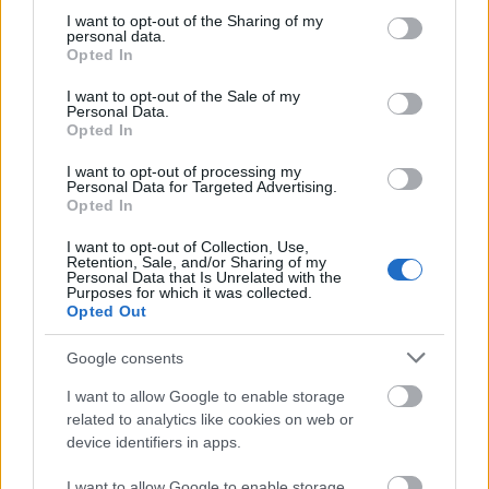
not limited to your visit or usage behaviour. You may click to
I want to opt-out of the Sharing of my
personal data.
grant or deny consent to Google and its third-party tags to
Opted In
use your data for below specified purposes in below Google
consent section.
Często sprawdzane
I want to opt-out of the Sale of my
Personal Data.
Opted In
Pomarańcza czy pomarańcz?
Niezakupowe kłopoty z obuwiem
I want to opt-out of processing my
Personal Data for Targeted Advertising.
O (nie)odmienności i wymowie nazwiska
Branagh
Opted In
I want to opt-out of Collection, Use,
Ciekawostki
Retention, Sale, and/or Sharing of my
Personal Data that Is Unrelated with the
Purposes for which it was collected.
viola da gamba
— Gamba na Śląsku Opolskim
Opted Out
pierś
— Erotyki erudytów
Google consents
gimnazjum
— Co w gimnazjum piszczało
I want to allow Google to enable storage
related to analytics like cookies on web or
Mogą Cię zainteresować również hasła
device identifiers in apps.
I want to allow Google to enable storage