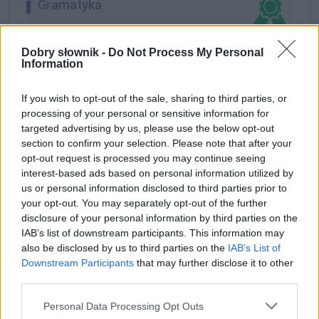
Gramatyka
rzeczownik
rodzaj żeński
odmienny
Dobry słownik -
Do Not Process My Personal
Information
formy w tabelce:
If you wish to opt-out of the sale, sharing to third parties, or
processing of your personal or sensitive information for
formy alfabetycznie:
targeted advertising by us, please use the below opt-out
section to confirm your selection. Please note that after your
świń; świni; świnia; świnią; świniach; świniami; świnie;
opt-out request is processed you may continue seeing
świnię; świnio; świniom
interest-based ads based on personal information utilized by
us or personal information disclosed to third parties prior to
your opt-out. You may separately opt-out of the further
ZGŁOŚ POPRAWKĘ
disclosure of your personal information by third parties on the
IAB’s list of downstream participants. This information may
also be disclosed by us to third parties on the
IAB’s List of
Downstream Participants
that may further disclose it to other
Pozostały wątpliwości? Brakuje czegoś w haśle?
third parties.
Zobacz, co zyskują abonenci Dobrego słownika.
Please note that this website/app uses one or more Google
Personal Data Processing Opt Outs
SPRAWDŹ
services and may gather and store information including but