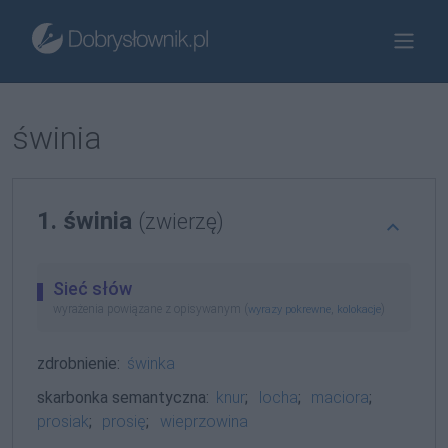
świnia
1. świnia
(zwierzę)
Sieć słów
wyrażenia powiązane z opisywanym (
,
)
wyrazy pokrewne
kolokacje
zdrobnienie:
świnka
skarbonka semantyczna:
knur
;
locha
;
maciora
;
prosiak
;
prosię
;
wieprzowina