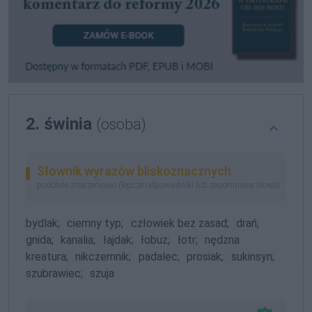
2. świnia
(osoba)
Słownik wyrazów bliskoznacznych
podobne znaczeniowo (lepsze odpowiedniki lub zapomniane słowa)
bydlak;
ciemny typ;
człowiek bez zasad;
drań;
gnida;
kanalia;
łajdak;
łobuz;
łotr;
nędzna
kreatura;
nikczemnik;
padalec;
prosiak;
sukinsyn;
szubrawiec;
szuja