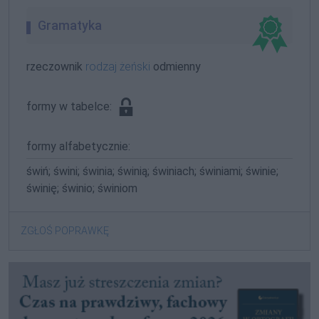
Gramatyka
rzeczownik
rodzaj żeński
odmienny
formy w tabelce:
formy alfabetycznie:
świń; świni; świnia; świnią; świniach; świniami; świnie;
świnię; świnio; świniom
ZGŁOŚ POPRAWKĘ