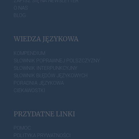
ZAPISZ SIĘ NA NEWSLETTER
O NAS
BLOG
WIEDZA JĘZYKOWA
KOMPENDIUM
SŁOWNIK POPRAWNEJ POLSZCZYZNY
SŁOWNIK INTERPUNKCYJNY
SŁOWNIK BŁĘDÓW JĘZYKOWYCH
PORADNIA JĘZYKOWA
CIEKAWOSTKI
PRZYDATNE LINKI
POMOC
POLITYKA PRYWATNOŚCI