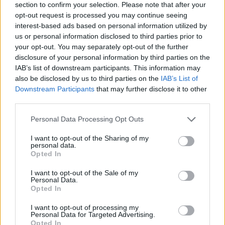
section to confirm your selection. Please note that after your
Zobacz, co zyskują abonenci Dobrego słownika.
opt-out request is processed you may continue seeing
interest-based ads based on personal information utilized by
SPRAWDŹ
us or personal information disclosed to third parties prior to
your opt-out. You may separately opt-out of the further
disclosure of your personal information by third parties on the
IAB’s list of downstream participants. This information may
Często sprawdzane
also be disclosed by us to third parties on the
IAB’s List of
Downstream Participants
that may further disclose it to other
Odmiana:
brzytw
czy
brzytew
third parties.
Pisownia:
Ojcze nasz
czy
Ojcze Nasz
?
Please note that this website/app uses one or more Google
Personal Data Processing Opt Outs
Wieloznaczne słowo
dziesiątek
services and may gather and store information including but
not limited to your visit or usage behaviour. You may click to
I want to opt-out of the Sharing of my
personal data.
Ciekawostki
grant or deny consent to Google and its third-party tags to
Opted In
use your data for below specified purposes in below Google
płakać jak bóbr
— Czy bobry płaczą?
consent section.
I want to opt-out of the Sale of my
Personal Data.
jabłko
— Wymowa słowa jabłko w jesieni średniowiecza
Opted In
pomarańcza
— Pochodzenie nazwy
pomarańcza
I want to opt-out of processing my
Personal Data for Targeted Advertising.
Opted In