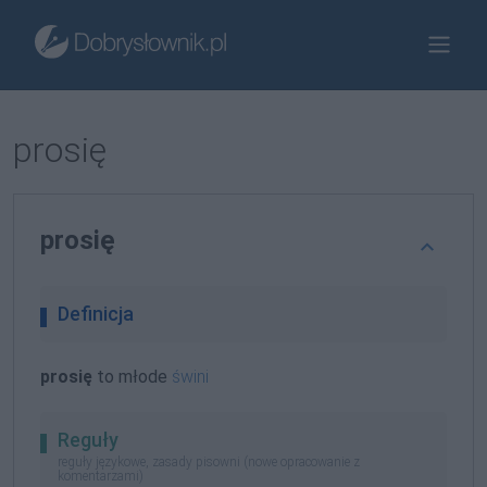
prosię
prosię
Definicja
prosię
to młode
świni
Reguły
reguły językowe, zasady pisowni (nowe opracowanie z
komentarzami)