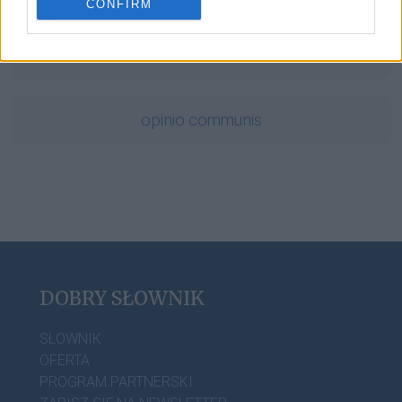
CONFIRM
APA
opinio communis
DOBRY SŁOWNIK
SŁOWNIK
OFERTA
PROGRAM PARTNERSKI