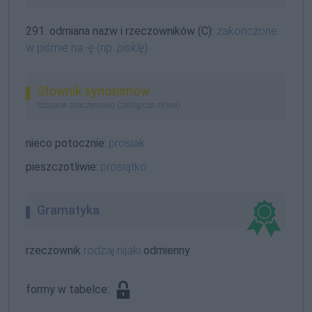
291. odmiana nazw i rzeczowników (C):
zakończone
w piśmie na
-ę
(np.
pisklę
)
Słownik synonimów
tożsame znaczeniowo (zastępcze słowa)
nieco potocznie:
prosiak
pieszczotliwie:
prosiątko
Gramatyka
rzeczownik
rodzaj nijaki
odmienny
formy w tabelce: