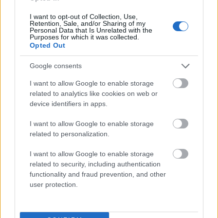
Mogą Cię zainteresować również hasła
I want to opt-out of Collection, Use,
Retention, Sale, and/or Sharing of my
Personal Data that Is Unrelated with the
spiritus movens
Purposes for which it was collected.
Opted Out
Google consents
arganowy
I want to allow Google to enable storage
related to analytics like cookies on web or
device identifiers in apps.
eutanazja
I want to allow Google to enable storage
related to personalization.
wpół
I want to allow Google to enable storage
related to security, including authentication
functionality and fraud prevention, and other
jednak
user protection.
homonimia