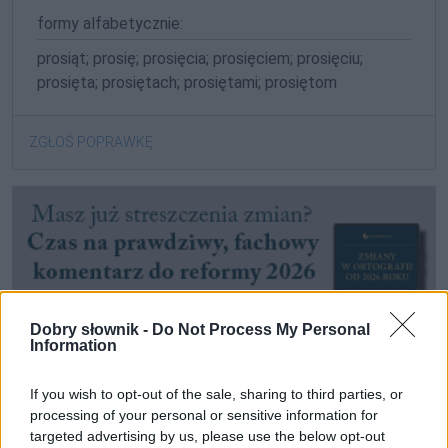
formy alfabetycznie:
prosiąt; prosię; prosięcia; prosięciem; prosięciu;
prosięta; prosiętach; prosiętami; prosiętom
ZGŁOŚ POPRAWKĘ
Dobry słownik -
Do Not Process My Personal
Information
If you wish to opt-out of the sale, sharing to third parties, or
processing of your personal or sensitive information for
targeted advertising by us, please use the below opt-out
Pozostały wątpliwości? Brakuje czegoś w haśle?