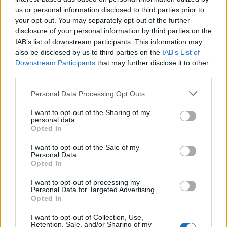
29.
Czy stawiamy przecinek po
odwrotnie
?
— O przecinku po
us or personal information disclosed to third parties prior to
odwrotnie
your opt-out. You may separately opt-out of the further
disclosure of your personal information by third parties on the
30.
Czy stawiamy przecinek po
przeciwnie
?
— O przecinku
IAB’s list of downstream participants. This information may
po
przeciwnie
also be disclosed by us to third parties on the
IAB’s List of
31.
Czy stawiamy przecinek po
zresztą
?
— O przecinku po
Downstream Participants
that may further disclose it to other
zresztą
third parties.
32.
Czy stawiamy przecinek przed
acz
? A za nim?
— O
Please note that this website/app uses one or more Google
Personal Data Processing Opt Outs
przecinku przed
acz
i po
acz
services and may gather and store information including but
33.
Czy stawiamy przecinek przed
aniżeliby
?
— O przecinku
not limited to your visit or usage behaviour. You may click to
I want to opt-out of the Sharing of my
personal data.
przed
grant or deny consent to Google and its third-party tags to
aniżeliby
Opted In
use your data for below specified purposes in below Google
34.
Czy stawiamy przecinek przed
co do
?
— O przecinku
consent section.
I want to opt-out of the Sale of my
przed
co do
Personal Data.
Opted In
35.
Czy stawiamy przecinek przed
lub raczej
?
— O przecinku
przed
lub raczej
I want to opt-out of processing my
Personal Data for Targeted Advertising.
36.
Czy stawiamy przecinek przed
niżby
?
— O przecinku
Opted In
przed
niżby
37.
Czy stawiamy przecinek przed
niżeliby
i
niźliby
?
— O
I want to opt-out of Collection, Use,
Retention, Sale, and/or Sharing of my