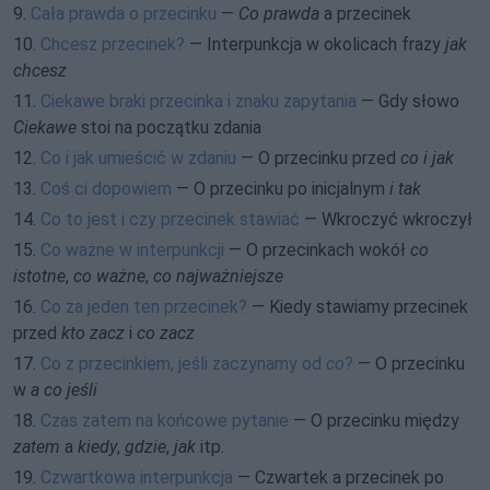
9.
Cała prawda o przecinku
—
Co prawda
a przecinek
10.
Chcesz przecinek?
— Interpunkcja w okolicach frazy
jak
chcesz
11.
Ciekawe braki przecinka i znaku zapytania
— Gdy słowo
Ciekawe
stoi na początku zdania
12.
Co i jak umieścić w zdaniu
— O przecinku przed
co i jak
13.
Coś ci dopowiem
— O przecinku po inicjalnym
i tak
14.
Co to jest i czy przecinek stawiać
— Wkroczyć wkroczył
15.
Co ważne w interpunkcji
— O przecinkach wokół
co
istotne
,
co ważne
,
co najważniejsze
16.
Co za jeden ten przecinek?
— Kiedy stawiamy przecinek
przed
kto zacz
i
co zacz
17.
Co z przecinkiem, jeśli zaczynamy od
co
?
— O przecinku
w
a co jeśli
18.
Czas zatem na końcowe pytanie
— O przecinku między
zatem
a
kiedy
,
gdzie
,
jak
itp.
19.
Czwartkowa interpunkcja
— Czwartek a przecinek po