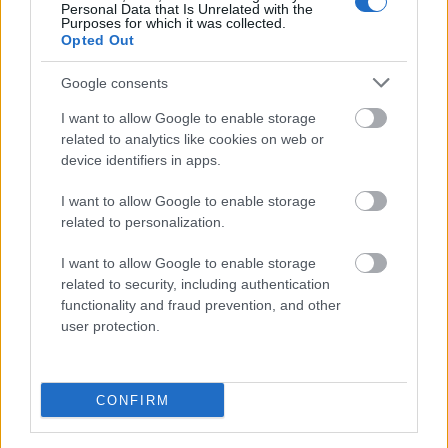
przecinku przed
niżeliby
i
niźliby
Personal Data that Is Unrelated with the
Purposes for which it was collected.
38.
Czy stawiamy przecinek w
chcąc nie chcąc
?
— O
Opted Out
przecinku w
chcąc nie chcąc
Google consents
39.
Czy stawiamy przecinek w
do chwili gdy
?
— O przecinku
w
do chwili gdy
I want to allow Google to enable storage
40.
Czy stawiamy przecinek we
w czasie gdy
?
— O przecinku
related to analytics like cookies on web or
we
w czasie gdy
device identifiers in apps.
41.
Czy stawiamy przecinek we
właśnie że
?
— O przecinku
I want to allow Google to enable storage
we
właśnie że
related to personalization.
42.
Czy stawiamy przecinek w
jako że
?
— O przecinku w
jako
że
I want to allow Google to enable storage
related to security, including authentication
43.
Czy stawiamy przecinek w
nie to nie
?
— O przecinku w
functionality and fraud prevention, and other
nie to nie
user protection.
44.
Czy ten związek wymaga przecinka?
— Interpunkcja
ciągu
w związku z tym że
45.
Czy to najtrudniejsze słowo, gdy chodzi o przecinki?
— O
CONFIRM
kłopotliwym przecinku przed
czy