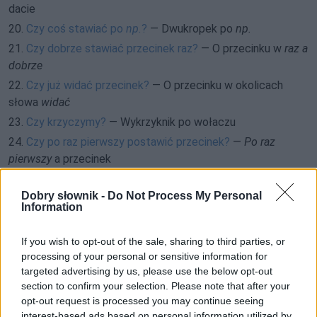
dacie
20.
Czy coś stawiać po
np.
?
— Dwukropek po
np.
21.
Czy dobrze stawiać przecinek raz?
— O przecinku w
raz a
dobrze
22.
Czy już widać przecinek?
— O przecinku w okolicach
słowa
widać
23.
Czy krzyczymy?
— Wykrzyknik po wołaczu
24.
Czy po raz pierwszy postawić przecinek?
—
Po raz
pierwszy
a przecinek
25.
Czy po tym ma być przecinek?
— O przecinku w
po tym
jak
Dobry słownik -
Do Not Process My Personal
Information
26.
Czy stawiamy przecinek po
co do
?
— O przecinku po
co
do
If you wish to opt-out of the sale, sharing to third parties, or
27.
Czy stawiamy przecinek po
co gorsza
?
— O przecinku po
processing of your personal or sensitive information for
co gorsza
targeted advertising by us, please use the below opt-out
section to confirm your selection. Please note that after your
28.
Czy stawiamy przecinek po
na odwrót
?
— O przecinku po
opt-out request is processed you may continue seeing
na odwrót
interest-based ads based on personal information utilized by