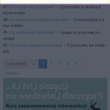
46.
Czy to przecinek?
— O przecinku wokół
czy to..., czy to...
47.
Czy trzeba dać przecinek?
— O przecinku w okolicach
słowa
trzeba
48.
Czy widelec potrzebuje przecinka?
— O interpunkcji w
a
nuż widelec
49.
Czy wolno użyć przecinka?
— Uwaga na przecinek po
uwaga
50.
Czy wtedy stawiamy przecinek
— O przecinku we
wtedy
gdy
« początek
←
1
2
3
4
5
→
koniec »