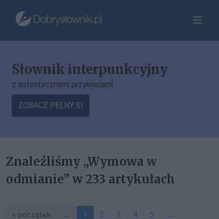
Słownik interpunkcyjny
z autentycznymi przykładami
ZOBACZ PEŁNY SI
Znaleźliśmy „Wymowa w
odmianie” w 233 artykułach
« początek
←
1
2
3
4
5
→