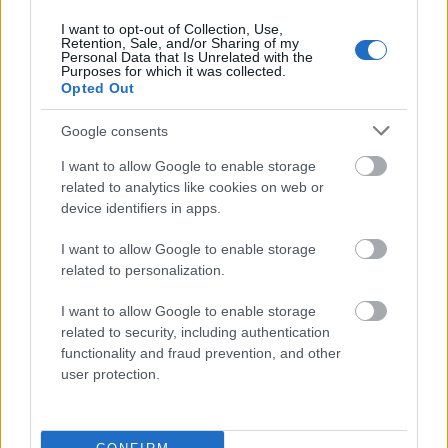
184.
Silne przecinki w nogach
— Uciekał przed przecinkami(,)
I want to opt-out of Collection, Use,
ile sił w nogach
Retention, Sale, and/or Sharing of my
Personal Data that Is Unrelated with the
185.
Słowo
dlatego
z imiesłowem przysłówkowym
— O
Purposes for which it was collected.
Opted Out
przecinku w
dlatego mając
186.
Słowo
jako
w interpunkcji
— O przecinku przed
jako
Google consents
187.
Spójnik wciąż żywy
— Interpunkcja w
z zastrzeżeniem
I want to allow Google to enable storage
że
related to analytics like cookies on web or
188.
Środowa interpunkcja
— Środa a przecinek po dacie
device identifiers in apps.
189.
Staramy się zrozumieć pytajnik
— Interpunkcja w
I want to allow Google to enable storage
zdaniach z
rozumiem, że
,
zakładam, że
related to personalization.
190.
Staroświecka jak przecinek autorka paru wierszy
—
Przecinek przed porównawczym
jak
I want to allow Google to enable storage
191.
Stawiaj przecinki jak dla niej
—
Jak dla
a interpunkcja
related to security, including authentication
functionality and fraud prevention, and other
192.
Stawiaj przecinki, jak możesz
— Czy można pominąć
user protection.
przecinek przed
jak może
?
193.
Stawiaj przecinki, jak należy
— Czy można pominąć
przecinek przed
jak należy
?