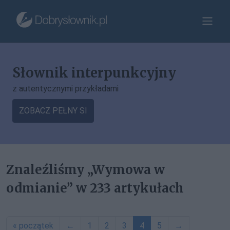
Słownik interpunkcyjny
z autentycznymi przykładami
ZOBACZ PEŁNY SI
Znaleźliśmy „Wymowa w
odmianie” w 233 artykułach
« początek
←
1
2
3
4
5
→