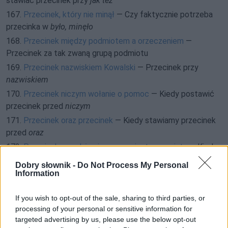
stawiać przecinek przy
jak też
167.
Przecinek, który nie minął
— Czy faktycznie potrzeba
przecinka w
było, minęło
168.
Przecinek między podmiotem a orzeczeniem
—
Przecinek za tak zwaną grupą podmiotu
169.
Przecinek nazwiskiem Kowalski
— Przecinek przy
nazwiskiem
170.
Przecinek niczym wołanie o pomoc
— Kiedy postawić
przecinek przed
niczym
171.
Przecinek oraz przecinek
— Kiedy stawiamy przecinek
przed
oraz
172.
Przecinek przed
że
nie zawsze jest oczywisty
— Kiedy
też stawiamy przecinek przed
że
Dobry słownik -
Do Not Process My Personal
173.
Przecinek stawiała taki, jaki widziała w telewizji
— O
Information
przecinku w
taki jaki
If you wish to opt-out of the sale, sharing to third parties, or
174.
Przecinek to poważna sprawa
— Przecinek w okolicach
processing of your personal or sensitive information for
zaimkowego i czasownikowego
to
targeted advertising by us, please use the below opt-out
175.
Przecinek w kontekście
— Czy można postawić