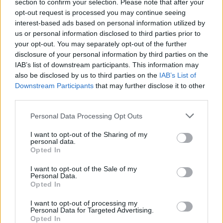
section to confirm your selection. Please note that after your
przecinek po otworzeniu zdania przez
W kontekście…
opt-out request is processed you may continue seeing
interest-based ads based on personal information utilized by
176.
Przecinka dusza nie pragnie
— O interpunkcji przed
us or personal information disclosed to third parties prior to
wyrażeniem
ile dusza zapragnie
your opt-out. You may separately opt-out of the further
177.
Przecinka nie stawiamy, tyle tylko, że nie zawsze
— O
disclosure of your personal information by third parties on the
przecinku, gdy
tylko
sąsiaduje z
że
IAB’s list of downstream participants. This information may
178.
also be disclosed by us to third parties on the
Przed i nie stawiamy przecinka, i to nigdy!
IAB’s List of
— Wyrażenie
Downstream Participants
that may further disclose it to other
i to
a przecinek
third parties.
179.
Pytacie o
czy
, zatem odpowiadamy
— O przecinku
między
zatem
a
czy
Please note that this website/app uses one or more Google
Personal Data Processing Opt Outs
services and may gather and store information including but
180.
Pytacie o
jeśli
i
jeżeli
, zatem odpowiadamy
— O
not limited to your visit or usage behaviour. You may click to
I want to opt-out of the Sharing of my
przecinku w
zatem jeśli
personal data.
grant or deny consent to Google and its third-party tags to
Opted In
181.
Rezerwowy przecinek
— Czy postawić przecinek po
w
use your data for below specified purposes in below Google
razie czego
?
consent section.
I want to opt-out of the Sale of my
Personal Data.
182.
Równie łatwo jak niełatwo
— Przecinki w
równie…, jak…
i
Opted In
równie…, co…
I want to opt-out of processing my
183.
Sfrazeologizowane jednostki a przecinek
—
Koniec
Personal Data for Targeted Advertising.
końców
na początku
Opted In