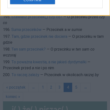
CONFIRM
194.
Stawiaj przecinki według zasad
— Przecinek w okolicy
według
195.
Stawiasz przecinek(,) czy co?
— O przecinku przed
czy
co
196.
Suma przecinków
— Przecinek a
w sumie
197.
Tam, gdzie przecinek nie dociera
— O przecinku w
tam
gdzie
198.
Ten sam przecinek?
— O przecinku w
ten sam co
wczoraj
199.
To poważna kwestia, a nie jakieś dyrdymałki
—
Przecinek przed
a nie
i po nim
200.
To raczej zależy
— Przecinek w okolicach
raczej by
« początek
←
1
2
3
4
5
→
koniec »