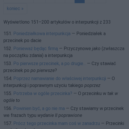
koniec »
Wyświetlono 151–200 artykułów o interpunkcji z 233
151.
Poniedziałkowa interpunkcja
— Poniedziałek a
przecinek po dacie
152.
Ponieważ będąc firmą
— Przyczynowe
jako
(zwłaszcza
na początku zdania) a interpunkcja
153.
Po pierwsze przecinek, a po drugie...
— Czy stawiać
przecinek po
po pierwsze
?
154.
Poprzez namawianie do właściwej interpunkcji
— O
interpunkcji i poprawnym użyciu takiego
poprzez
155.
Potrzeba w ogóle przecinka?
— O przecinku w
tak w
ogóle to
156.
Powinien być, a go nie ma
— Czy stawiamy w przecinek
we frazach typu
wydanie II poprawione
157.
Prócz tego przecinka mam coś w zanadrzu
— Przecinki