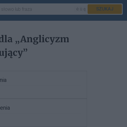
é ü ą
SZUKAJ
 dla „Anglicyzm
ujący”
nia
enia