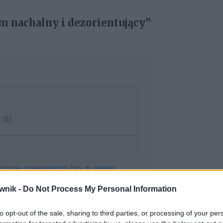
m nachalny i dezorientujący”
 (&)
dmiocie szeregowym (np. w
prezes
wnik -
Do Not Process My Personal Information
to opt-out of the sale, sharing to third parties, or processing of your per