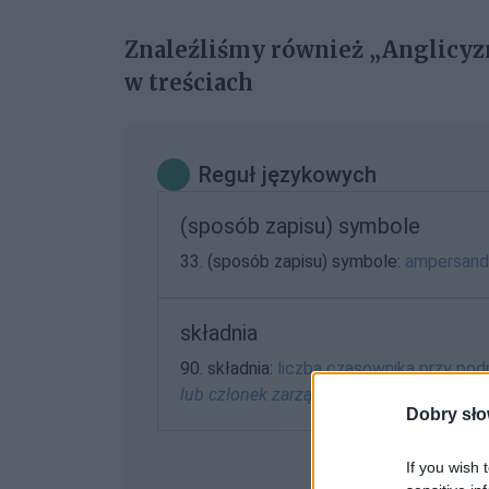
Znaleźliśmy również „Anglicyz
w treściach
Reguł językowych
(sposób zapisu) symbole
33. (sposób zapisu) symbole:
ampersand
składnia
90. składnia:
liczba czasownika przy po
lub członek zarządu dyżuruj...
)
Dobry sło
If you wish 