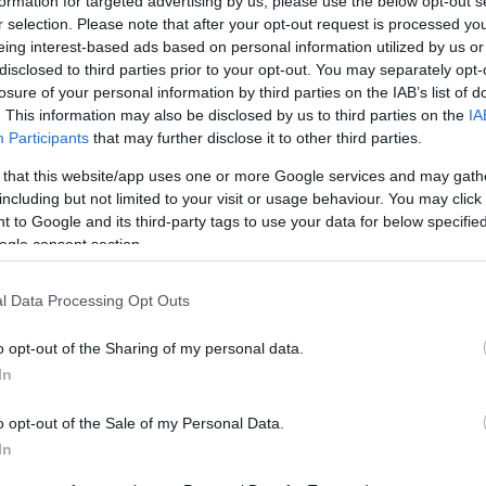
formation for targeted advertising by us, please use the below opt-out s
yzny
r selection. Please note that after your opt-out request is processed y
eing interest-based ads based on personal information utilized by us or
disclosed to third parties prior to your opt-out. You may separately opt-
resujemy tematy i problemy?
losure of your personal information by third parties on the IAB’s list of
iwiamy na nadmiar wrażliwości
. This information may also be disclosed by us to third parties on the
IA
bnych anglicyzmów w jednym słowie
—
Participants
that may further disclose it to other third parties.
 that this website/app uses one or more Google services and may gath
wy
including but not limited to your visit or usage behaviour. You may click 
keting
 to Google and its third-party tags to use your data for below specifi
ogle consent section.
l Data Processing Opt Outs
o opt-out of the Sharing of my personal data.
In
o opt-out of the Sale of my Personal Data.
In
zaimkiem
ty
i po nim
 przecinek