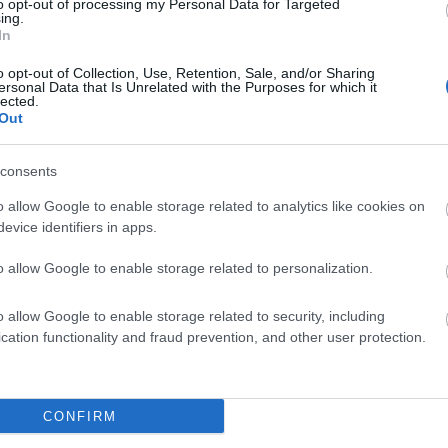
to opt-out of processing my Personal Data for Targeted
ing.
nku przed
ani
In
ki w okolicach
a przede wszystkim
o opt-out of Collection, Use, Retention, Sale, and/or Sharing
, ani nic
— O przecinku po
a tak
ersonal Data that Is Unrelated with the Purposes for which it
lected.
Out
consents
o allow Google to enable storage related to analytics like cookies on
evice identifiers in apps.
o allow Google to enable storage related to personalization.
o allow Google to enable storage related to security, including
i pomiędzy
cation functionality and fraud prevention, and other user protection.
otrzebny cudzysłów, ale też bez
CONFIRM