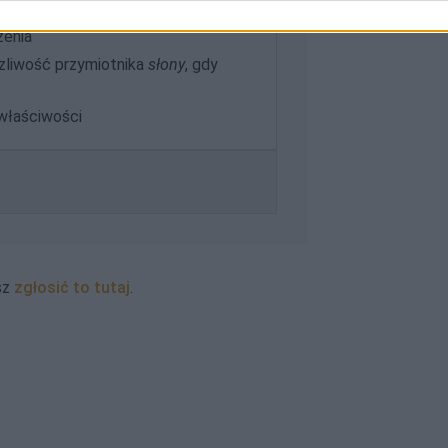
zenia
liwość przymiotnika
słony
, gdy
właściwości
sz
zgłosić to tutaj
.