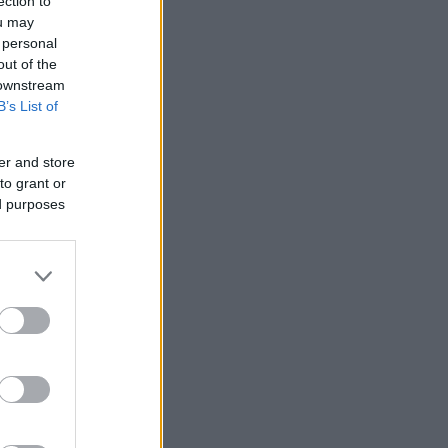
ection to
ou may
 personal
out of the
 downstream
B’s List of
er and store
to grant or
ed purposes