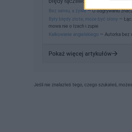
błędy łączliwości słów
Bez sensu, a żywe
— O odgrywaniu znac
Były błędy złote, może być słony
— Łącz
mowa nie o łzach i zupie
Kalkowanie angielskiego
— Autorka bez 
Pokaż więcej artykułów
Jeśli nie znalazłeś tego, czego szukałeś, może