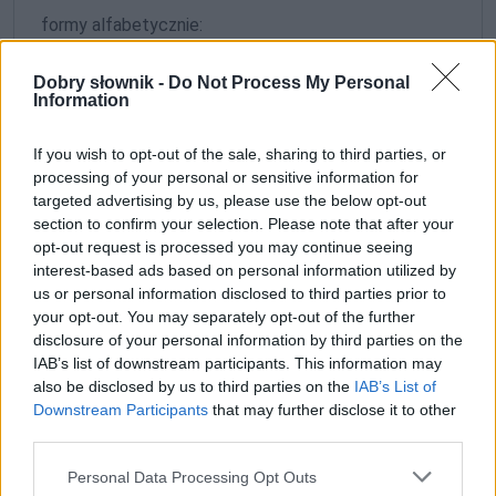
formy alfabetycznie:
ząb; zęba; zębach; zębami; zębem; zębie; zębom;
Dobry słownik -
Do Not Process My Personal
zębów; zębowi; zęby
Information
If you wish to opt-out of the sale, sharing to third parties, or
ZGŁOŚ POPRAWKĘ
processing of your personal or sensitive information for
targeted advertising by us, please use the below opt-out
section to confirm your selection. Please note that after your
3. ząb
opt-out request is processed you may continue seeing
(wycięcie)
interest-based ads based on personal information utilized by
us or personal information disclosed to third parties prior to
your opt-out. You may separately opt-out of the further
Słownik wyrazów bliskoznacznych
disclosure of your personal information by third parties on the
podobne znaczeniowo (lepsze odpowiedniki lub zapomniane słowa)
IAB’s list of downstream participants. This information may
also be disclosed by us to third parties on the
IAB’s List of
wcięcie;
wycięcie
Downstream Participants
that may further disclose it to other
third parties.
Please note that this website/app uses one or more Google
Gramatyka
Personal Data Processing Opt Outs
services and may gather and store information including but