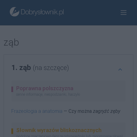
ząb
1. ząb
(na szczęce)
Poprawna polszczyzna
cenne informacje, niespodzianki, haczyki
Frazeologia a anatomia
— Czy można
zagryźć zęby
Słownik wyrazów bliskoznacznych
podobne znaczeniowo (lepsze odpowiedniki lub zapomniane słowa)