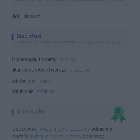
kieł;
siekacz
Sieć słów
wyrażenia powiązane z opisywanym (
,
)
wyrazy pokrewne
kolokacje
frazeologia, frazemy:
ni w ząb
skarbonka słowotwórcza:
przyzębie
zdrobnienie:
ząbek
zgrubienie:
zębisko
Gramatyka
rzeczownik;
rodzaj męskorzeczowy
odmienny
rzadziej
rodzaj męskozwierzęcy
odmienny