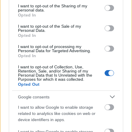
not limited to your visit or usage behaviour. You may click to
I want to opt-out of the Sharing of my
personal data.
rzeczownik
rodzaj męskorzeczowy
odmienny
grant or deny consent to Google and its third-party tags to
Opted In
use your data for below specified purposes in below Google
consent section.
I want to opt-out of the Sale of my
formy w tabelce:
Personal Data.
Opted In
formy alfabetycznie:
I want to opt-out of processing my
Personal Data for Targeted Advertising.
ząb; zęba; zębach; zębami; zębem; zębie; zębom;
Opted In
zębów; zębowi; zęby
I want to opt-out of Collection, Use,
Retention, Sale, and/or Sharing of my
Personal Data that Is Unrelated with the
Purposes for which it was collected.
ZGŁOŚ POPRAWKĘ
Opted Out
Google consents
Pozostały wątpliwości? Brakuje czegoś w haśle?
I want to allow Google to enable storage
Zobacz, co zyskują abonenci Dobrego słownika.
related to analytics like cookies on web or
device identifiers in apps.
SPRAWDŹ
I want to allow Google to enable storage