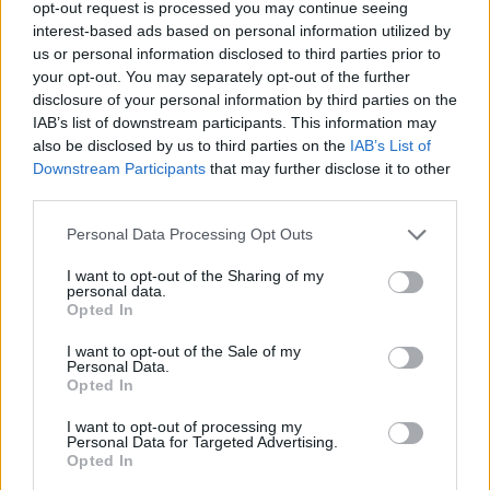
opt-out request is processed you may continue seeing
formy w tabelce:
interest-based ads based on personal information utilized by
us or personal information disclosed to third parties prior to
your opt-out. You may separately opt-out of the further
disclosure of your personal information by third parties on the
ZGŁOŚ POPRAWKĘ
IAB’s list of downstream participants. This information may
also be disclosed by us to third parties on the
IAB’s List of
Downstream Participants
that may further disclose it to other
third parties.
Please note that this website/app uses one or more Google
Personal Data Processing Opt Outs
services and may gather and store information including but
not limited to your visit or usage behaviour. You may click to
I want to opt-out of the Sharing of my
personal data.
grant or deny consent to Google and its third-party tags to
Opted In
use your data for below specified purposes in below Google
consent section.
I want to opt-out of the Sale of my
Personal Data.
Opted In
I want to opt-out of processing my
Pozostały wątpliwości? Brakuje czegoś w haśle?
Personal Data for Targeted Advertising.
Zobacz, co zyskują abonenci Dobrego słownika.
Opted In