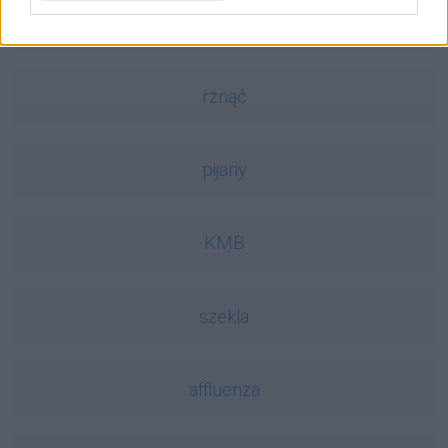
doula
rżnąć
pijany
KMB
szekla
affluenza