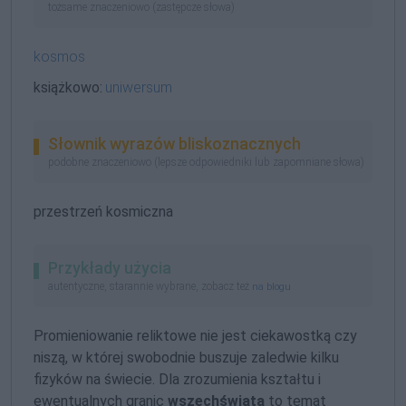
tożsame znaczeniowo (zastępcze słowa)
kosmos
książkowo:
uniwersum
Słownik wyrazów bliskoznacznych
podobne znaczeniowo (lepsze odpowiedniki lub zapomniane słowa)
przestrzeń kosmiczna
Przykłady użycia
autentyczne, starannie wybrane, zobacz też
na blogu
Promieniowanie reliktowe nie jest ciekawostką czy
niszą, w której swobodnie buszuje zaledwie kilku
fizyków na świecie. Dla zrozumienia kształtu i
ewentualnych granic
wszechświata
to temat