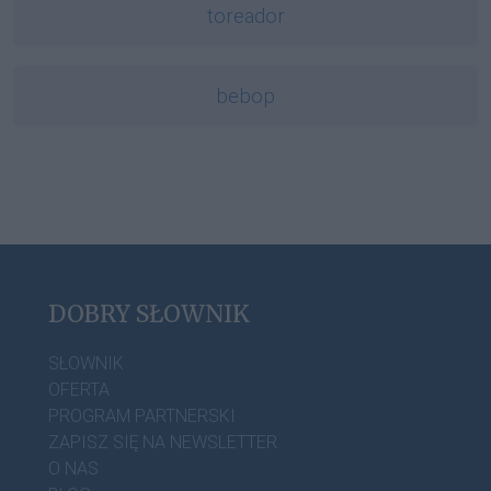
toreador
bebop
DOBRY SŁOWNIK
SŁOWNIK
OFERTA
PROGRAM PARTNERSKI
ZAPISZ SIĘ NA NEWSLETTER
O NAS