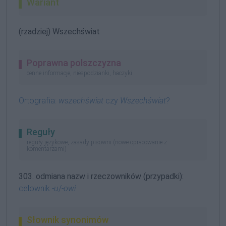
Wariant
(rzadziej) Wszechświat
Poprawna polszczyzna
cenne informacje, niespodzianki, haczyki
Ortografia:
wszechświat
czy
Wszechświat
?
Reguły
reguły językowe, zasady pisowni (nowe opracowanie z
komentarzami)
303. odmiana nazw i rzeczowników (przypadki):
celownik
-u
/
-owi
Słownik synonimów