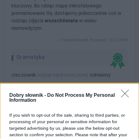
kluczowy. Bo robiąc mapę mikrofalowego
promieniowania tła, dostajemy jednocześnie coś w
rodzaju zdjęcia
wszechświata
w wieku
niemowlęcym.
Tomasz Rożek, focus.pl/, 15.11.2019
Gramatyka
rzeczownik
rodzaj męskorzeczowy
odmienny
formy alfabetycznie:
Dobry słownik -
Do Not Process My Personal
wszechświat; Wszechświat; wszechświata;
Information
Wszechświata; wszechświatach; wszechświatami;
wszechświatem; Wszechświatem; wszechświatom;
If you wish to opt-out of the sale, sharing to third parties, or
wszechświatów; wszechświatowi; Wszechświatowi |
processing of your personal or sensitive information for
targeted advertising by us, please use the below opt-out
pokaż wszystkie formy
section to confirm your selection. Please note that after your