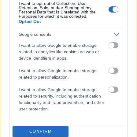
I want to opt-out of Collection, Use,
SPRAWDŹ
Retention, Sale, and/or Sharing of my
Personal Data that Is Unrelated with the
Purposes for which it was collected.
Opted Out
Często sprawdzane
Google consents
Opieramy się na przyimku
I want to allow Google to enable storage
Dodatni przysłówek w połączeniu z
rozczarować
related to analytics like cookies on web or
device identifiers in apps.
Kilka wisien?
I want to allow Google to enable storage
Ciekawostki
related to personalization.
świekra
— Jak się ma świekra do teściowej
I want to allow Google to enable storage
related to security, including authentication
sarkazm
— Sarkazm i sarkanie, czyli o pochodzeniu
functionality and fraud prevention, and other
menel
— Pochodzenie wyrazu
menel
user protection.
Mogą Cię zainteresować również hasła
CONFIRM