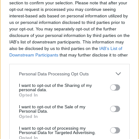
section to confirm your selection. Please note that after your
opt-out request is processed you may continue seeing
węgliki spiekane
to
spieki
sproszkowanych, trudno
interest-based ads based on personal information utilized by
topliwych węglików metali z metalem wiążącym
us or personal information disclosed to third parties prior to
(zwykle
niklem
lub
kobaltem
), będące spiekami
your opt-out. You may separately opt-out of the further
disclosure of your personal information by third parties on the
kruchymi, ale bardzo twardymi i odpornymi na
IAB’s list of downstream participants. This information may
ścieranie, stosowane jako elementy narzędzi
also be disclosed by us to third parties on the
IAB’s List of
skrawających (nakładki na ostrza, umożliwiające
Downstream Participants
that may further disclose it to other
obrabianie wyjątkowo twardych materiałów przy
third parties.
dużej prędkości), górniczych czy pomiarowych
Please note that this website/app uses one or more Google
Personal Data Processing Opt Outs
services and may gather and store information including but
Przykłady użycia
not limited to your visit or usage behaviour. You may click to
I want to opt-out of the Sharing of my
personal data.
autentyczne, starannie wybrane, zobacz też
na blogu
grant or deny consent to Google and its third-party tags to
Opted In
use your data for below specified purposes in below Google
consent section.
I want to opt-out of the Sale of my
Czołg robi wrażenie piętrzącej się góry żelastwa. Nic
Personal Data.
dziwnego, gdyż
PT-91
Twardy waży okrągłe 45 ton.
Opted In
Jest łaciaty identycznie jak mundury polowe naszej
I want to opt-out of processing my
armii, zaś ułożone w rzędy kwadraty blach z
Personal Data for Targeted Advertising.
węglików spiekanych
, osłaniające newralgiczne
Opted In