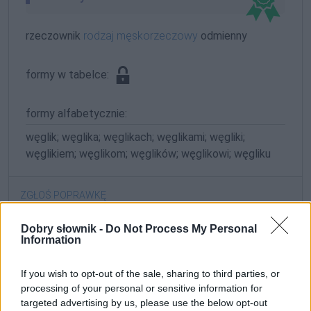
rzeczownik
rodzaj męskorzeczowy
odmienny
formy w tabelce:
formy alfabetycznie:
węglik; węglika; węglikach; węglikami; węgliki;
węglikiem; węglikom; węglików; węglikowi; węgliku
ZGŁOŚ POPRAWKĘ
Dobry słownik -
Do Not Process My Personal
Information
1.1. węglik spiekany
If you wish to opt-out of the sale, sharing to third parties, or
processing of your personal or sensitive information for
Definicja
targeted advertising by us, please use the below opt-out