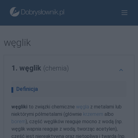
węglik
1. węglik
(chemia)
Definicja
węgliki
to związki chemiczne
węgla
z metalami lub
niektórymi półmetalami (głównie
krzemem
albo
borem
), część węglików reaguje mocno z wodą (np.
węglik wapnia reaguje z wodą, tworząc acetylen),
część jest niereaktywna oraz nietopliwa i twarda (np.