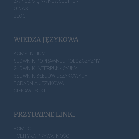
ZAPISZ SIĘ NA NEWSLETTER
O NAS
BLOG
WIEDZA JĘZYKOWA
KOMPENDIUM
SŁOWNIK POPRAWNEJ POLSZCZYZNY
SŁOWNIK INTERPUNKCYJNY
SŁOWNIK BŁĘDÓW JĘZYKOWYCH
PORADNIA JĘZYKOWA
CIEKAWOSTKI
PRZYDATNE LINKI
POMOC
POLITYKA PRYWATNOŚCI