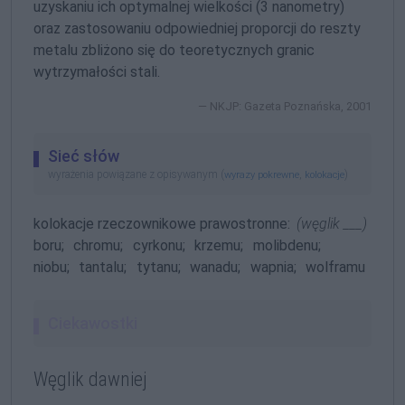
uzyskaniu ich optymalnej wielkości (3 nanometry)
oraz zastosowaniu odpowiedniej proporcji do reszty
metalu zbliżono się do teoretycznych granic
wytrzymałości stali.
NKJP: Gazeta Poznańska, 2001
Sieć słów
wyrażenia powiązane z opisywanym (
,
)
wyrazy pokrewne
kolokacje
kolokacje rzeczownikowe prawostronne:
(węglik ___)
boru;
chromu;
cyrkonu;
krzemu;
molibdenu;
niobu;
tantalu;
tytanu;
wanadu;
wapnia;
wolframu
Ciekawostki
Węglik dawniej