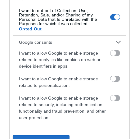
miejsca, wyglądają jak fikuśne spódniczki. Twardy do
I want to opt-out of Collection, Use,
Rudego Janka i Marusi ma się prawie tak, jak słoń do
Retention, Sale, and/or Sharing of my
Personal Data that Is Unrelated with the
myszy.
Purposes for which it was collected.
Opted Out
NKJP: Dziennik Polski, 2002
Google consents
Gramatyka
I want to allow Google to enable storage
related to analytics like cookies on web or
device identifiers in apps.
frazem rzeczownikowy
rodzaj męskorzeczowy
odmienny
I want to allow Google to enable storage
related to personalization.
formy w tabelce:
I want to allow Google to enable storage
related to security, including authentication
formy alfabetycznie:
functionality and fraud prevention, and other
user protection.
węglikach spiekanych; węglikami spiekanymi; węglika
spiekanego; węglikiem spiekanym; węgliki spiekane;
węglikom spiekanym; węglikowi spiekanemu;