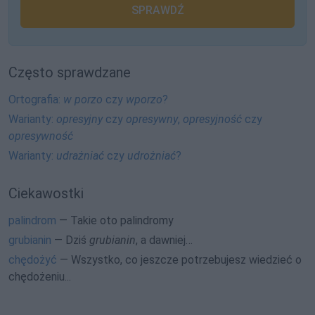
SPRAWDŹ
Często sprawdzane
Ortografia:
w porzo
czy
wporzo
?
Warianty:
opresyjny
czy
opresywny
,
opresyjność
czy
opresywność
Warianty:
udrażniać
czy
udrożniać
?
Ciekawostki
palindrom
— Takie oto palindromy
grubianin
— Dziś
grubianin
, a dawniej…
chędożyć
— Wszystko, co jeszcze potrzebujesz wiedzieć o
chędożeniu...