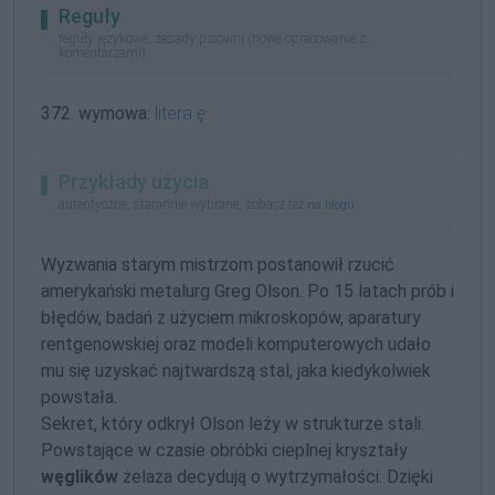
Reguły
reguły językowe, zasady pisowni (nowe opracowanie z
komentarzami)
372. wymowa:
litera
ę
Przykłady użycia
autentyczne, starannie wybrane, zobacz też
na blogu
Wyzwania starym mistrzom postanowił rzucić
amerykański metalurg Greg Olson. Po 15 latach prób i
błędów, badań z użyciem mikroskopów, aparatury
rentgenowskiej oraz modeli komputerowych udało
mu się uzyskać najtwardszą stal, jaka kiedykolwiek
powstała.
Sekret, który odkrył Olson leży w strukturze stali.
Powstające w czasie obróbki cieplnej kryształy
węglików
żelaza decydują o wytrzymałości. Dzięki