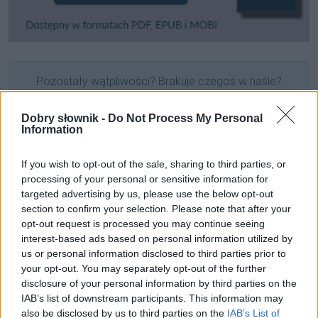
Pozostały wątpliwości? Brakuje czegoś w haśle?
Zobacz, co zyskują abonenci Dobrego słownika.
Dobry słownik -
Do Not Process My Personal
Information
SPRAWDŹ
If you wish to opt-out of the sale, sharing to third parties, or
processing of your personal or sensitive information for
Często sprawdzane
targeted advertising by us, please use the below opt-out
section to confirm your selection. Please note that after your
Niezakupowe kłopoty z obuwiem
opt-out request is processed you may continue seeing
interest-based ads based on personal information utilized by
Herbli to czy przydomek?
us or personal information disclosed to third parties prior to
Dopóki nie aż
your opt-out. You may separately opt-out of the further
disclosure of your personal information by third parties on the
Ciekawostki
IAB’s list of downstream participants. This information may
also be disclosed by us to third parties on the
IAB’s List of