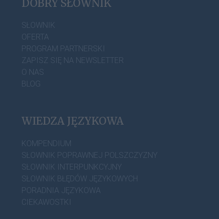
DOBRY SŁOWNIK
SŁOWNIK
OFERTA
PROGRAM PARTNERSKI
ZAPISZ SIĘ NA NEWSLETTER
O NAS
BLOG
WIEDZA JĘZYKOWA
KOMPENDIUM
SŁOWNIK POPRAWNEJ POLSZCZYZNY
SŁOWNIK INTERPUNKCYJNY
SŁOWNIK BŁĘDÓW JĘZYKOWYCH
PORADNIA JĘZYKOWA
CIEKAWOSTKI