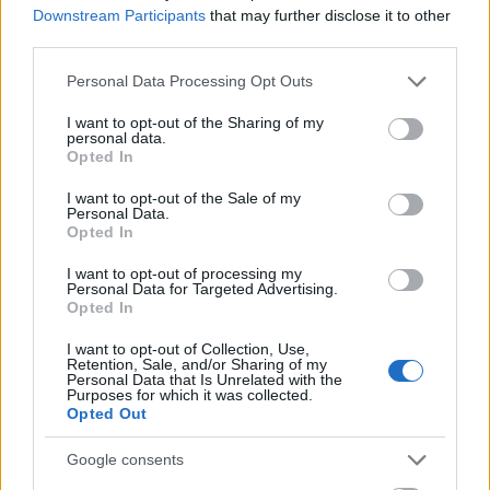
psi
—
Psia skóra
i
psia kołatka
w przysłowiu
Downstream Participants
that may further disclose it to other
third parties.
Google
— Uważaj, co googlujesz
familiarny
— Familiarny ton
Please note that this website/app uses one or more Google
Personal Data Processing Opt Outs
services and may gather and store information including but
not limited to your visit or usage behaviour. You may click to
I want to opt-out of the Sharing of my
personal data.
Mogą Cię zainteresować również hasła
grant or deny consent to Google and its third-party tags to
Opted In
use your data for below specified purposes in below Google
consent section.
I want to opt-out of the Sale of my
czczy
Personal Data.
Opted In
I want to opt-out of processing my
absurd
Personal Data for Targeted Advertising.
Opted In
I want to opt-out of Collection, Use,
Retention, Sale, and/or Sharing of my
gżegżółka
Personal Data that Is Unrelated with the
Purposes for which it was collected.
Opted Out
tj.
Google consents