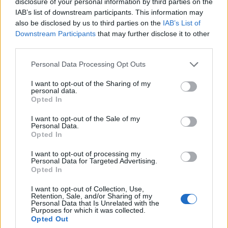
disclosure of your personal information by third parties on the
Jak poprawnie postępować z biletami
IAB’s list of downstream participants. This information may
also be disclosed by us to third parties on the
IAB’s List of
Downstream Participants
that may further disclose it to other
Ciekawostki
third parties.
bakalie
— Skąd rodzynki, daktyle, migdały w jednym słowie?
Please note that this website/app uses one or more Google
Personal Data Processing Opt Outs
na pohybel
— A skąd
pohybel
?
services and may gather and store information including but
not limited to your visit or usage behaviour. You may click to
I want to opt-out of the Sharing of my
porzekadło
— Pochodzenie wyrazu
porzekadło
personal data.
grant or deny consent to Google and its third-party tags to
Opted In
use your data for below specified purposes in below Google
consent section.
I want to opt-out of the Sale of my
Mogą Cię zainteresować również hasła
Personal Data.
Opted In
licencjat
I want to opt-out of processing my
Personal Data for Targeted Advertising.
Opted In
eutanazja
I want to opt-out of Collection, Use,
Retention, Sale, and/or Sharing of my
Personal Data that Is Unrelated with the
Purposes for which it was collected.
Opted Out
elf