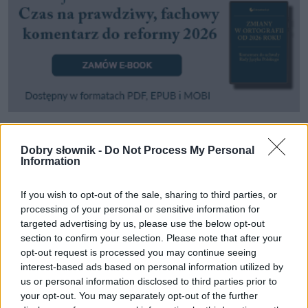
Pozostały wątpliwości? Brakuje czegoś w haśle?
Dobry słownik -
Do Not Process My Personal
Information
Zobacz, co zyskują abonenci Dobrego słownika.
If you wish to opt-out of the sale, sharing to third parties, or
SPRAWDŹ
processing of your personal or sensitive information for
targeted advertising by us, please use the below opt-out
section to confirm your selection. Please note that after your
opt-out request is processed you may continue seeing
Często sprawdzane
interest-based ads based on personal information utilized by
us or personal information disclosed to third parties prior to
Szyk:
Trójca Święta
czy
Święta Trójca
your opt-out. You may separately opt-out of the further
Co to chrupie przy śniadaniu