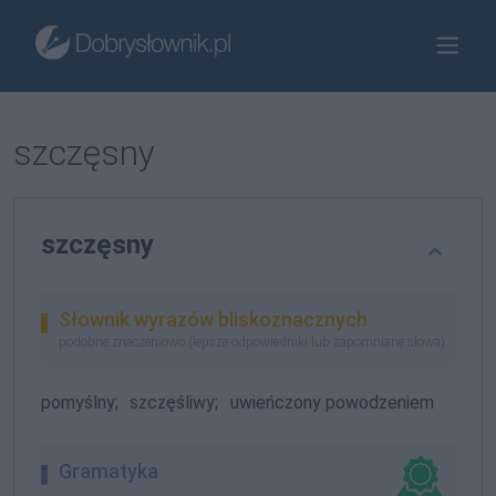
szczęsny
szczęsny
Słownik wyrazów bliskoznacznych
podobne znaczeniowo (lepsze odpowiedniki lub zapomniane słowa)
pomyślny;
szczęśliwy;
uwieńczony powodzeniem
Gramatyka