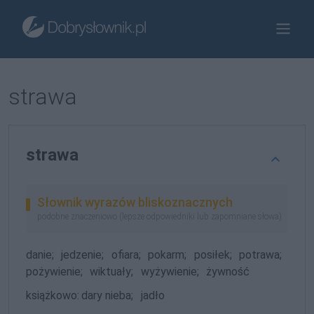
strawa
strawa
Słownik wyrazów bliskoznacznych
podobne znaczeniowo (lepsze odpowiedniki lub zapomniane słowa)
danie;
jedzenie;
ofiara;
pokarm;
posiłek;
potrawa;
pożywienie;
wiktuały;
wyżywienie;
żywność
książkowo:
dary nieba;
jadło