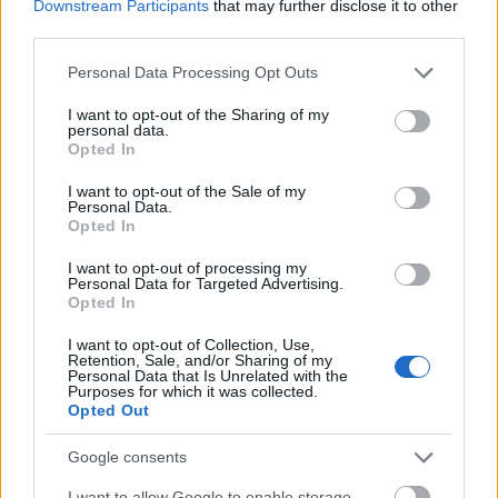
Downstream Participants
that may further disclose it to other
próba
— Czy w
próba
jest
ó
wymienne czy niewymienne?
third parties.
upiększać
— Upiękrzać
Please note that this website/app uses one or more Google
Personal Data Processing Opt Outs
services and may gather and store information including but
not limited to your visit or usage behaviour. You may click to
I want to opt-out of the Sharing of my
Mogą Cię zainteresować również hasła
personal data.
grant or deny consent to Google and its third-party tags to
Opted In
use your data for below specified purposes in below Google
consent section.
Hipokrates
I want to opt-out of the Sale of my
Personal Data.
Opted In
I want to opt-out of processing my
Łotwa
Personal Data for Targeted Advertising.
Opted In
I want to opt-out of Collection, Use,
doula
Retention, Sale, and/or Sharing of my
Personal Data that Is Unrelated with the
Purposes for which it was collected.
Opted Out
bajt
Google consents
I want to allow Google to enable storage