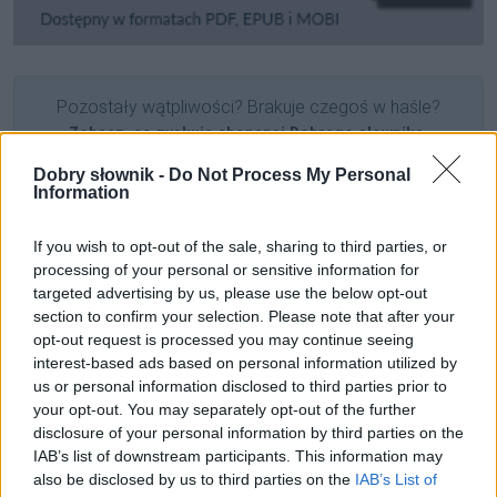
Pozostały wątpliwości? Brakuje czegoś w haśle?
Zobacz, co zyskują abonenci Dobrego słownika.
Dobry słownik -
Do Not Process My Personal
SPRAWDŹ
Information
If you wish to opt-out of the sale, sharing to third parties, or
processing of your personal or sensitive information for
Często sprawdzane
targeted advertising by us, please use the below opt-out
section to confirm your selection. Please note that after your
Czy
zaspa śnieżna
to błąd?
opt-out request is processed you may continue seeing
O pisowni i odmianie
interest-based ads based on personal information utilized by
Jak nazwać mieszkańca Detroit
us or personal information disclosed to third parties prior to
your opt-out. You may separately opt-out of the further
disclosure of your personal information by third parties on the
Ciekawostki
IAB’s list of downstream participants. This information may
also be disclosed by us to third parties on the
IAB’s List of
izba
— Izba łamie stereotypy