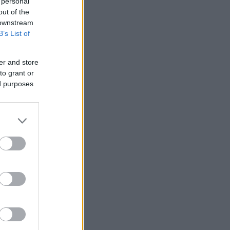
 personal
out of the
 downstream
B’s List of
er and store
to grant or
ed purposes