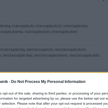
decką; starosądecki; starosądeckich; starosądeckie;
arosądeckiemu; starosądeckim; starosądeckimi
estarosądecką; niestarosądecki; niestarosądeckich;
; niestarosądeckiej; niestarosądeckiemu; niestarosądeckim;
wnik -
Do Not Process My Personal Information
to opt-out of the sale, sharing to third parties, or processing of your per
formation for targeted advertising by us, please use the below opt-out s
r selection. Please note that after your opt-out request is processed y