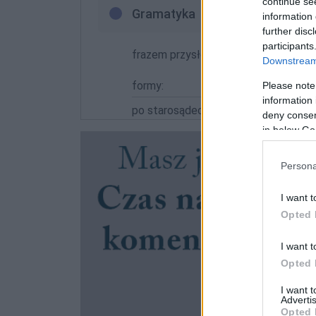
continue se
Gramatyka
information 
further disc
participants
frazem przysłówkowy
Downstream 
formy:
Please note
information 
po starosądecku
deny consent
in below Go
Persona
I want t
Opted 
I want t
Opted 
I want 
Advertis
Opted 