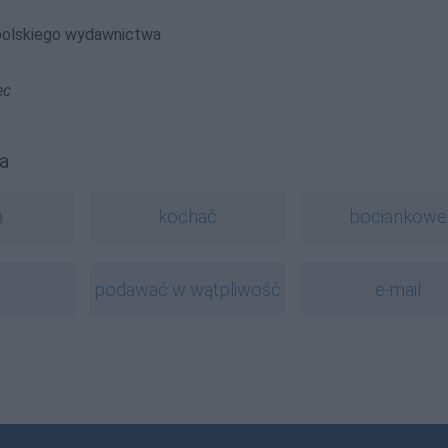
polskiego wydawnictwa
ec
a
a
kochać
bociankowe
podawać w wątpliwość
e-mail