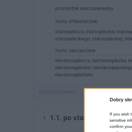
przymiotnik niestopniowalny
formy alfabetycznie:
starosądeccy; starosądecka; starosą
starosądeckiego; starosądeckiej; st
formy zaprzeczone:
niestarosądeccy; niestarosądecka; ni
niestarosądeckie; niestarosądeckiego
niestarosądeckimi
ZGŁOŚ POPRAWKĘ
Dobry sło
If you wish 
1.1. po starosądecku
sensitive in
confirm you