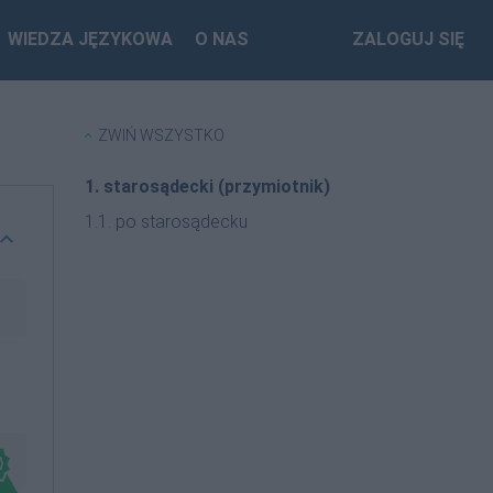
WIEDZA JĘZYKOWA
O NAS
ZALOGUJ SIĘ
ZWIŃ WSZYSTKO
1. starosądecki (przymiotnik)
1.1. po starosądecku