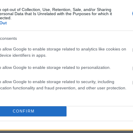
o opt-out of Collection, Use, Retention, Sale, and/or Sharing
ersonal Data that Is Unrelated with the Purposes for which it
lected.
Out
liwości? Brakuje czegoś w haśle?
consents
ują abonenci Dobrego słownika.
o allow Google to enable storage related to analytics like cookies on
evice identifiers in apps.
SPRAWDŹ
o allow Google to enable storage related to personalization.
o allow Google to enable storage related to security, including
cation functionality and fraud prevention, and other user protection.
CONFIRM