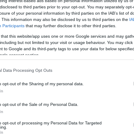
eing interest-based ads based on personal information utilized by us or
disclosed to third parties prior to your opt-out. You may separately opt-
losure of your personal information by third parties on the IAB’s list of
. This information may also be disclosed by us to third parties on the
IA
Participants
that may further disclose it to other third parties.
 that this website/app uses one or more Google services and may gath
including but not limited to your visit or usage behaviour. You may click 
 to Google and its third-party tags to use your data for below specifi
ogle consent section.
l Data Processing Opt Outs
o opt-out of the Sharing of my personal data.
In
o opt-out of the Sale of my Personal Data.
In
to opt-out of processing my Personal Data for Targeted
ing.
In