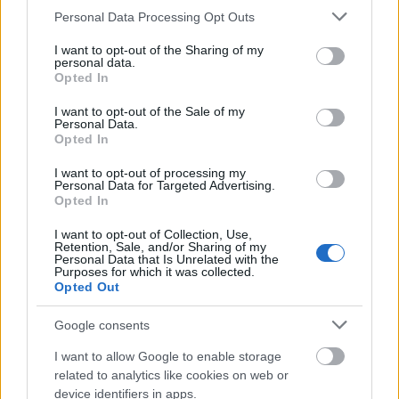
Please note that this website/app uses one or more Google
Personal Data Processing Opt Outs
Mogą Cię zainteresować również hasła
services and may gather and store information including but
not limited to your visit or usage behaviour. You may click to
I want to opt-out of the Sharing of my
personal data.
grant or deny consent to Google and its third-party tags to
pleonazm
Opted In
use your data for below specified purposes in below Google
consent section.
I want to opt-out of the Sale of my
Personal Data.
musli
Opted In
I want to opt-out of processing my
Personal Data for Targeted Advertising.
sylogizm
Opted In
I want to opt-out of Collection, Use,
Retention, Sale, and/or Sharing of my
Personal Data that Is Unrelated with the
Eskimos
Purposes for which it was collected.
Opted Out
Google consents
śmigus-dyngus
I want to allow Google to enable storage
related to analytics like cookies on web or
device identifiers in apps.
lastryko