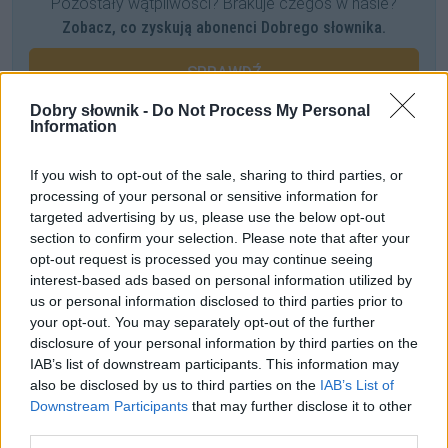
Pozostały wątpliwości? Brakuje czegoś w haśle?
Zobacz, co zyskują abonenci Dobrego słownika.
SPRAWDŹ
Dobry słownik -
Do Not Process My Personal
Information
Często sprawdzane
If you wish to opt-out of the sale, sharing to third parties, or
processing of your personal or sensitive information for
Nie mylić zamachowców z wychowawcami!
targeted advertising by us, please use the below opt-out
Łączliwość
section to confirm your selection. Please note that after your
Pomarańcza czy pomarańcz?
opt-out request is processed you may continue seeing
interest-based ads based on personal information utilized by
us or personal information disclosed to third parties prior to
Ciekawostki
your opt-out. You may separately opt-out of the further
disclosure of your personal information by third parties on the
lwia część
— Dlaczego
lwia
część?
IAB’s list of downstream participants. This information may
psim swędem
— Psia historia
also be disclosed by us to third parties on the
IAB’s List of
zagiąć parol
— Pochodzenie zwrotu
zagiąć parol
Downstream Participants
that may further disclose it to other
third parties.