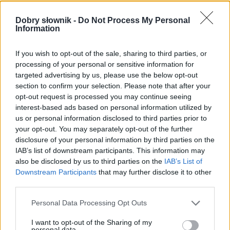
Księżycowa ortografia
Dobry słownik -
Do Not Process My Personal
Information
Kto mieszka w Ałma Acie? I o przymiotniku
Zachwyt nie po staropolsku
If you wish to opt-out of the sale, sharing to third parties, or
processing of your personal or sensitive information for
Ciekawostki
targeted advertising by us, please use the below opt-out
section to confirm your selection. Please note that after your
bliski
— A może słuszniej byłoby pisać
blizki
i
blizko
, bo
opt-out request is processed you may continue seeing
bliżej
?
interest-based ads based on personal information utilized by
us or personal information disclosed to third parties prior to
skretynieć
— A na blogu
your opt-out. You may separately opt-out of the further
do syta
— Skąd taka forma
disclosure of your personal information by third parties on the
IAB’s list of downstream participants. This information may
also be disclosed by us to third parties on the
IAB’s List of
Mogą Cię zainteresować również hasła
Downstream Participants
that may further disclose it to other
third parties.
czczy
Please note that this website/app uses one or more Google
Personal Data Processing Opt Outs
services and may gather and store information including but
not limited to your visit or usage behaviour. You may click to
I want to opt-out of the Sharing of my
personal data.