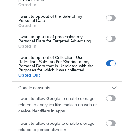
grant or deny consent to Google and its third-party tags to
ampersand
Opted In
use your data for below specified purposes in below Google
consent section.
I want to opt-out of the Sale of my
Personal Data.
Niamej
Opted In
I want to opt-out of processing my
Personal Data for Targeted Advertising.
Opted In
tzatziki
I want to opt-out of Collection, Use,
Retention, Sale, and/or Sharing of my
Personal Data that Is Unrelated with the
szekla
Purposes for which it was collected.
Opted Out
Google consents
daniel
I want to allow Google to enable storage
related to analytics like cookies on web or
device identifiers in apps.
sylabotoniczny
I want to allow Google to enable storage
related to personalization.