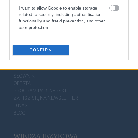
porządek dziobania
I want to allow Google to enable storage
related to security, including authentication
functionality and fraud prevention, and other
user protection.
CONFIRM
DOBRY SŁOWNIK
SŁOWNIK
OFERTA
PROGRAM PARTNERSKI
ZAPISZ SIĘ NA NEWSLETTER
O NAS
BLOG
WIEDZA JĘZYKOWA