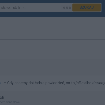
é ü ą
SZUKAJ
wo
— Gdy chcemy dokładnie powiedzieć, co to
jolka
albo
dzwony
ch
apomniane słowa)