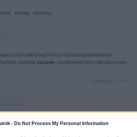
ortki;
sztany;
sztruksy
gu
ażu czy konkretnej fryzury są bardziej liberalne niż
 Dietrich założyła
spodnie
i zszokowała tym cały ówczesny
wittamina.pl, 04.10.14
,
)
ewne
kolokacje
wnik -
Do Not Process My Personal Information