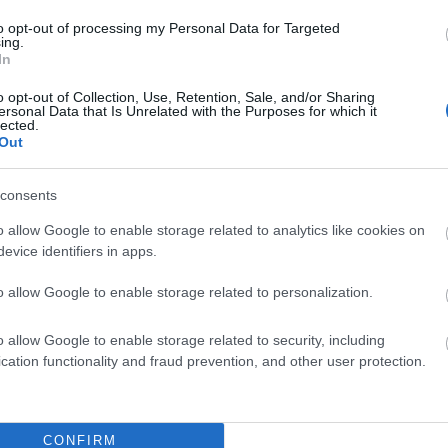
to opt-out of processing my Personal Data for Targeted
ing.
In
o opt-out of Collection, Use, Retention, Sale, and/or Sharing
ersonal Data that Is Unrelated with the Purposes for which it
lected.
Out
consents
o allow Google to enable storage related to analytics like cookies on
liwości? Brakuje czegoś w haśle?
evice identifiers in apps.
ują abonenci Dobrego słownika.
o allow Google to enable storage related to personalization.
SPRAWDŹ
o allow Google to enable storage related to security, including
cation functionality and fraud prevention, and other user protection.
CONFIRM