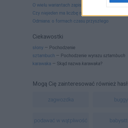
O wielu wariantach zapisu i odmianie
Czy
niejeden
ma liczbę mnogą?
Odmiana: o formach czasu przyszłego
Ciekawostki
słony
— Pochodzenie
sztambuch
— Pochodzenie wyrazu
sztambuch
karawaka
— Skąd nazwa
karawaka
?
Mogą Cię zainteresować również hasł
zagwozdka
bugg
podawać w wątpliwość
babysit