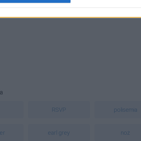
a
y
RSVP
polisemia
ter
earl grey
noż