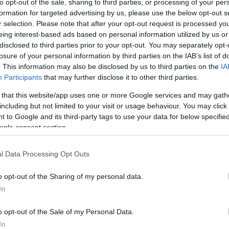
to opt-out of the sale, sharing to third parties, or processing of your per
formation for targeted advertising by us, please use the below opt-out s
r selection. Please note that after your opt-out request is processed y
iemęskoosobowy
odmienny
eing interest-based ads based on personal information utilized by us or
disclosed to third parties prior to your opt-out. You may separately opt-
losure of your personal information by third parties on the IAB’s list of
. This information may also be disclosed by us to third parties on the
IA
Participants
that may further disclose it to other third parties.
 that this website/app uses one or more Google services and may gath
including but not limited to your visit or usage behaviour. You may click 
e; spodniom
 to Google and its third-party tags to use your data for below specifi
ogle consent section.
l Data Processing Opt Outs
o opt-out of the Sharing of my personal data.
In
o opt-out of the Sale of my Personal Data.
In