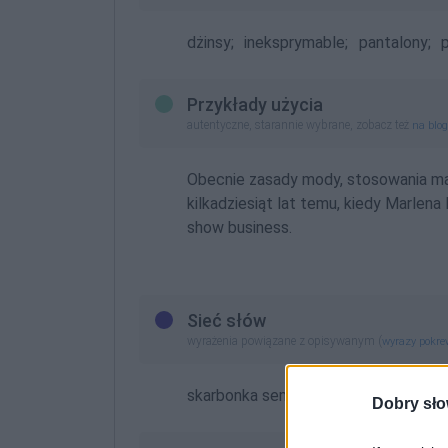
dżinsy;
ineksprymable;
pantalony;
p
Przykłady użycia
autentyczne, starannie wybrane, zobacz też
na blo
Obecnie zasady mody, stosowania makij
kilkadziesiąt lat temu, kiedy Marlena
show business.
Sieć słów
wyrażenia powiązane z opisywanym (
wyrazy pokr
skarbonka semantyczna:
lampas
Dobry sło