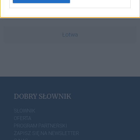
dopełniacz
Łotwa
DOBRY SŁOWNIK
SŁOWNIK
OFERTA
PROGRAM PARTNERSKI
ZAPISZ SIĘ NA NEWSLETTER