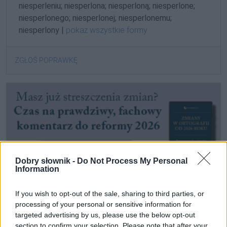
niesperleniu; niesperlona; niesperloną; niesperlone;
niesperlonego; niesperlonej; niesperlonemu;
niesperlony |
pokaż wszystkie formy
ZGŁOŚ POPRAWKĘ
Dobry słownik -
Do Not Process My Personal
Information
If you wish to opt-out of the sale, sharing to third parties, or
processing of your personal or sensitive information for
Pozostały wątpliwości? Brakuje czegoś w haśle?
targeted advertising by us, please use the below opt-out
Zobacz, co zyskują abonenci Dobrego słownika.
section to confirm your selection. Please note that after your