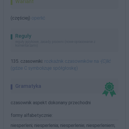
Wariant
(częściej)
operlić
Reguły
reguły językowe, zasady pisowni (nowe opracowanie z
komentarzami)
135. czasowniki:
rozkaźnik czasowników na
-(C)lić
(gdzie C symbolizuje spółgłoskę)
Gramatyka
czasownik aspekt dokonany przechodni
formy alfabetycznie:
niesperleni; niesperlenia; niesperlenie; niesperleniem;