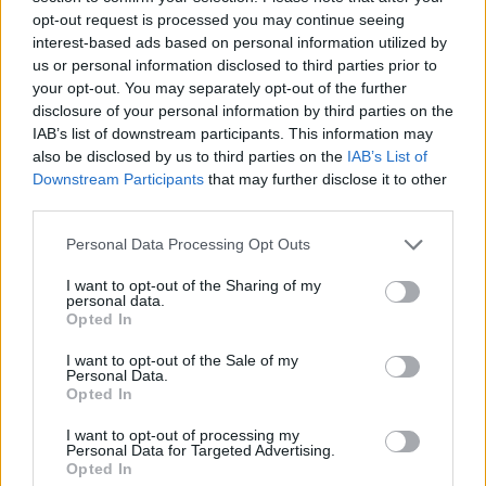
opt-out request is processed you may continue seeing
SPRAWDŹ
interest-based ads based on personal information utilized by
us or personal information disclosed to third parties prior to
your opt-out. You may separately opt-out of the further
disclosure of your personal information by third parties on the
Często sprawdzane
IAB’s list of downstream participants. This information may
also be disclosed by us to third parties on the
IAB’s List of
Gdy mówią o Ronaldzie
Downstream Participants
that may further disclose it to other
third parties.
Pomoc przy aresztowaniu
Czy
zamieć śnieżna
to błąd?
Please note that this website/app uses one or more Google
Personal Data Processing Opt Outs
services and may gather and store information including but
not limited to your visit or usage behaviour. You may click to
I want to opt-out of the Sharing of my
Ciekawostki
personal data.
grant or deny consent to Google and its third-party tags to
Opted In
use your data for below specified purposes in below Google
tekst
— Co czyni tekst trudnym?
consent section.
I want to opt-out of the Sale of my
szamerunek
— Pochodzenie słowa
szamerunek
Personal Data.
Opted In
inkantacja
—
Inkantacja
— pochodzenie słowa (i nie tylko)
I want to opt-out of processing my
Personal Data for Targeted Advertising.
Opted In
Mogą Cię zainteresować również hasła