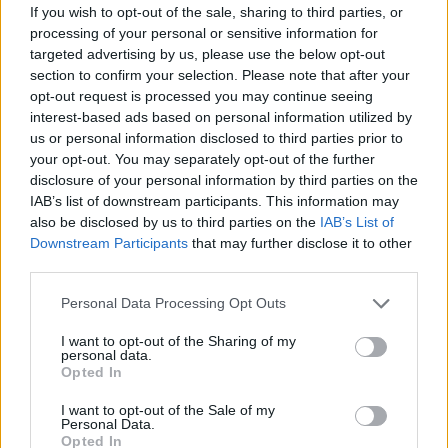
If you wish to opt-out of the sale, sharing to third parties, or
processing of your personal or sensitive information for
formy zaprzeczone:
targeted advertising by us, please use the below opt-out
niespearphishingowa; niespearphishingową;
section to confirm your selection. Please note that after your
niespearphishingowe; niespearphishingowego;
opt-out request is processed you may continue seeing
interest-based ads based on personal information utilized by
niespearphishingowej; niespearphishingowemu;
us or personal information disclosed to third parties prior to
niespearphishingowi; niespearphishingowy;
your opt-out. You may separately opt-out of the further
niespearphishingowych; niespearphishingowym;
disclosure of your personal information by third parties on the
niespearphishingowymi
IAB’s list of downstream participants. This information may
also be disclosed by us to third parties on the
IAB’s List of
Downstream Participants
that may further disclose it to other
ZGŁOŚ POPRAWKĘ
third parties.
Please note that this website/app uses one or more Google
Personal Data Processing Opt Outs
services and may gather and store information including but
not limited to your visit or usage behaviour. You may click to
I want to opt-out of the Sharing of my
personal data.
grant or deny consent to Google and its third-party tags to
Opted In
use your data for below specified purposes in below Google
consent section.
I want to opt-out of the Sale of my
Personal Data.
Opted In