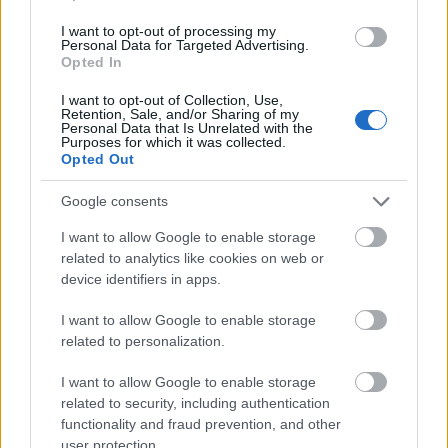
I want to opt-out of processing my
Personal Data for Targeted Advertising.
Opted In
Pozostały wątpliwości? Brakuje czegoś w haśle?
I want to opt-out of Collection, Use,
Retention, Sale, and/or Sharing of my
Zobacz, co zyskują abonenci Dobrego słownika.
Personal Data that Is Unrelated with the
Purposes for which it was collected.
Opted Out
SPRAWDŹ
Google consents
I want to allow Google to enable storage
Często sprawdzane
related to analytics like cookies on web or
device identifiers in apps.
Kiedy
tego Iwo
, kiedy
tego Iwa
, kiedy
tego Iwona
, czyli
jeszcze o odmianie imienia
Iwo
I want to allow Google to enable storage
related to personalization.
Dziś 4 czerwca. Dzięki temu dn...
Dzisiaj wymawiamy tak
I want to allow Google to enable storage
related to security, including authentication
functionality and fraud prevention, and other
Ciekawostki
user protection.