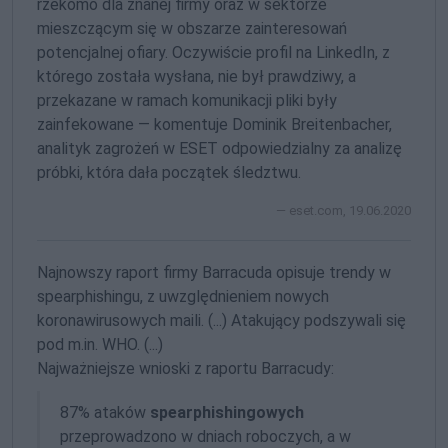
rzekomo dla znanej firmy oraz w sektorze
mieszczącym się w obszarze zainteresowań
potencjalnej ofiary. Oczywiście profil na LinkedIn, z
którego została wysłana, nie był prawdziwy, a
przekazane w ramach komunikacji pliki były
zainfekowane — komentuje Dominik Breitenbacher,
analityk zagrożeń w ESET odpowiedzialny za analizę
próbki, która dała początek śledztwu.
eset.com, 19.06.2020
Najnowszy raport firmy Barracuda opisuje trendy w
spearphishingu, z uwzględnieniem nowych
koronawirusowych maili. (...) Atakujący podszywali się
pod m.in. WHO. (...)
Najważniejsze wnioski z raportu Barracudy:
87% ataków
spearphishingowych
przeprowadzono w dniach roboczych, a w