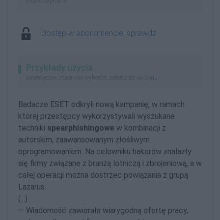
prosto zapisana
Dostęp w abonamencie, sprawdź
Przykłady użycia
autentyczne, starannie wybrane, zobacz też
na blogu
Badacze ESET odkryli nową kampanię, w ramach
której przestępcy wykorzystywali wyszukane
techniki
spearphishingowe
w kombinacji z
autorskim, zaawansowanym złośliwym
oprogramowaniem. Na celowniku hakerów znalazły
się firmy związane z branżą lotniczą i zbrojeniową, a w
całej operacji można dostrzec powiązania z grupą
Lazarus.
(...)
— Wiadomość zawierała wiarygodną ofertę pracy,