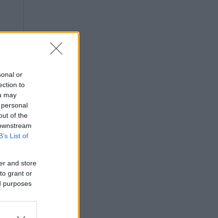
sonal or
ection to
ou may
 personal
out of the
 downstream
B’s List of
er and store
to grant or
ed purposes