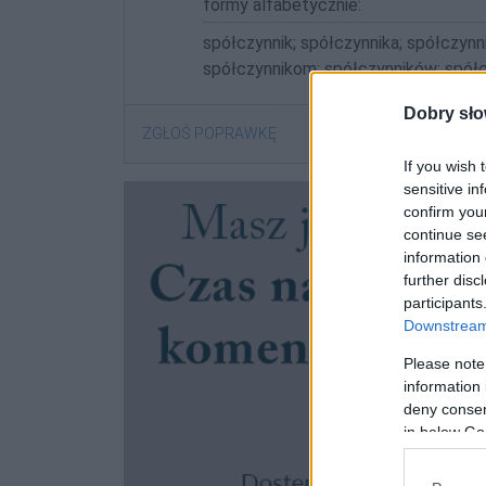
formy alfabetycznie:
spółczynnik; spółczynnika; spółczynn
spółczynnikom; spółczynników; spółc
Dobry sło
ZGŁOŚ POPRAWKĘ
If you wish 
sensitive in
confirm you
continue se
information 
further disc
participants
Downstream 
Please note
information 
deny consent
in below Go