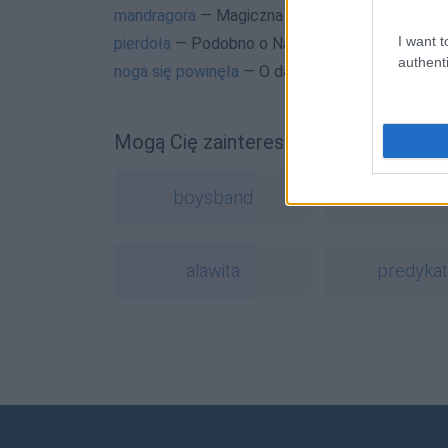
mandragora
— Magiczna mandragora
I want t
pierdoła
— Podobno o Najjaśniejszym Panu...
authenti
noga się powinęła
— O dawnych znaczeniach c
Mogą Cię zainteresować również hasł
boysband
lamus
alawita
predyka