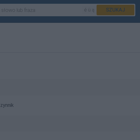
é ü ą
SZUKAJ
zynnik