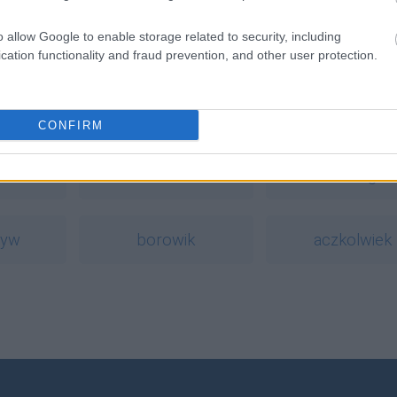
o allow Google to enable storage related to security, including
cation functionality and fraud prevention, and other user protection.
zasownika
powinąć
a
CONFIRM
tabloid
Aconcagua
tyw
borowik
aczkolwiek