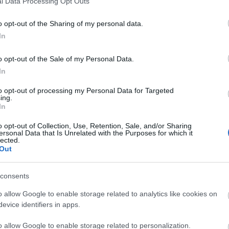
l Data Processing Opt Outs
o opt-out of the Sharing of my personal data.
In
liwości? Brakuje czegoś w haśle?
o opt-out of the Sale of my Personal Data.
ują abonenci Dobrego słownika.
In
to opt-out of processing my Personal Data for Targeted
SPRAWDŹ
ing.
In
o opt-out of Collection, Use, Retention, Sale, and/or Sharing
ersonal Data that Is Unrelated with the Purposes for which it
lected.
Out
consents
przysięgnąć
i
zaprzysiężyć
o allow Google to enable storage related to analytics like cookies on
evice identifiers in apps.
o allow Google to enable storage related to personalization.