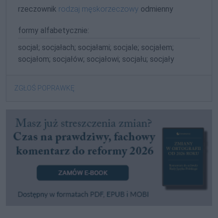
rzeczownik
rodzaj męskorzeczowy
odmienny
formy alfabetycznie:
socjał; socjałach; socjałami; socjale; socjałem;
socjałom; socjałów; socjałowi; socjału; socjały
ZGŁOŚ POPRAWKĘ