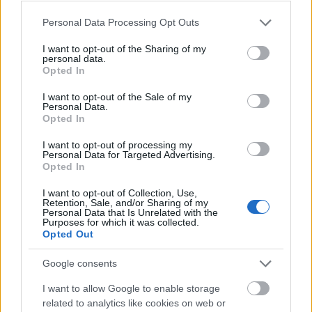
Please note that this website/app uses one or more Google
Personal Data Processing Opt Outs
services and may gather and store information including but
Mogą Cię zainteresować również hasła
not limited to your visit or usage behaviour. You may click to
I want to opt-out of the Sharing of my
personal data.
grant or deny consent to Google and its third-party tags to
Opted In
Burkina Faso
use your data for below specified purposes in below Google
consent section.
I want to opt-out of the Sale of my
Personal Data.
Opted In
bigot
I want to opt-out of processing my
Personal Data for Targeted Advertising.
Opted In
absurd
I want to opt-out of Collection, Use,
Retention, Sale, and/or Sharing of my
Personal Data that Is Unrelated with the
Purposes for which it was collected.
trollować
Opted Out
Google consents
Afrykaner
I want to allow Google to enable storage
related to analytics like cookies on web or