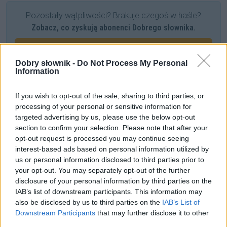
Pozostały wątpliwości? Brakuje czegoś w haśle?
Zobacz, co zyskują abonenci Dobrego słownika.
SPRAWDŹ
Dobry słownik -
Do Not Process My Personal
Information
Często sprawdzane
If you wish to opt-out of the sale, sharing to third parties, or
processing of your personal or sensitive information for
Znajdować
czy
znajdywać
,
znajdowanie
czy
znajdywanie
?
targeted advertising by us, please use the below opt-out
section to confirm your selection. Please note that after your
Koleś — kto to i czy to ładnie tak mówić?
opt-out request is processed you may continue seeing
Czy
w oparciu o...
jest poprawne?
interest-based ads based on personal information utilized by
us or personal information disclosed to third parties prior to
Ciekawostki
your opt-out. You may separately opt-out of the further
disclosure of your personal information by third parties on the
do syta
— Skąd taka forma
IAB’s list of downstream participants. This information may
also be disclosed by us to third parties on the
IAB’s List of
ambicja
— Ambicje nadambitnych
Downstream Participants
that may further disclose it to other
krawężnik
— Niepoprawny
krawężnik
?
third parties.