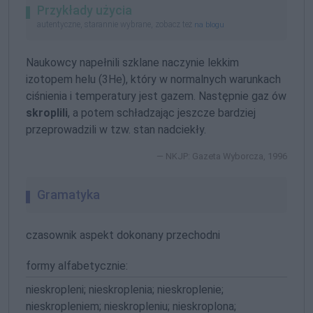
Przykłady użycia
autentyczne, starannie wybrane, zobacz też
na blogu
Naukowcy napełnili szklane naczynie lekkim
izotopem helu (3He), który w normalnych warunkach
ciśnienia i temperatury jest gazem. Następnie gaz ów
skroplili
, a potem schładzając jeszcze bardziej
przeprowadzili w tzw. stan nadciekły.
NKJP: Gazeta Wyborcza, 1996
Gramatyka
czasownik aspekt dokonany przechodni
formy alfabetycznie:
nieskropleni; nieskroplenia; nieskroplenie;
nieskropleniem; nieskropleniu; nieskroplona;