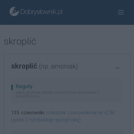
skroplić
skroplić
(np. amoniak)
Reguły
reguły językowe, zasady pisowni (nowe opracowanie z
komentarzami)
135. czasowniki:
rozkaźnik czasowników na
-(C)lić
(gdzie C symbolizuje spółgłoskę)