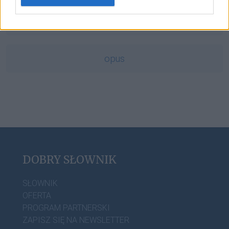
bóbr
opus
DOBRY SŁOWNIK
SŁOWNIK
OFERTA
PROGRAM PARTNERSKI
ZAPISZ SIĘ NA NEWSLETTER