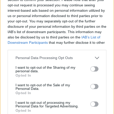
opt-out request is processed you may continue seeing
SPRAWDŹ
interest-based ads based on personal information utilized by
us or personal information disclosed to third parties prior to
your opt-out. You may separately opt-out of the further
disclosure of your personal information by third parties on the
IAB’s list of downstream participants. This information may
Często sprawdzane
also be disclosed by us to third parties on the
IAB’s List of
Odmiana:
tych stajen
a
tych stajni
Downstream Participants
that may further disclose it to other
third parties.
Warianty:
uwiarygodniać
czy
uwiarygadniać
?
Na Litwie
czy
w Litwie
?
Na Litwę
czy
do Litwy
?
Please note that this website/app uses one or more Google
Personal Data Processing Opt Outs
services and may gather and store information including but
not limited to your visit or usage behaviour. You may click to
I want to opt-out of the Sharing of my
Ciekawostki
personal data.
grant or deny consent to Google and its third-party tags to
Opted In
use your data for below specified purposes in below Google
tekst
— Co czyni tekst trudnym?
consent section.
I want to opt-out of the Sale of my
prokrastynacja
—
Prokrastynacja
nie taka znowuż nowa
Personal Data.
Opted In
menel
— Pochodzenie wyrazu
menel
I want to opt-out of processing my
Personal Data for Targeted Advertising.
Opted In
Mogą Cię zainteresować również hasła