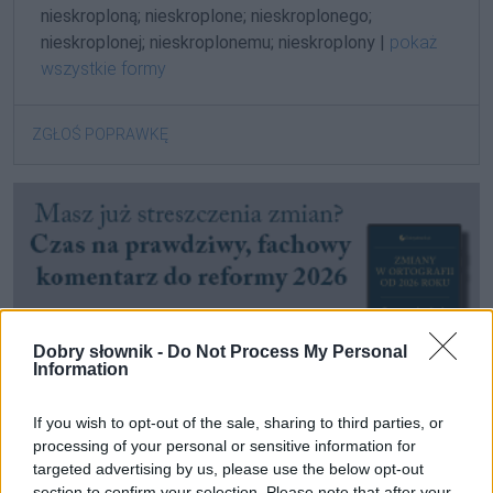
nieskroploną; nieskroplone; nieskroplonego;
nieskroplonej; nieskroplonemu; nieskroplony |
pokaż
wszystkie formy
ZGŁOŚ POPRAWKĘ
Dobry słownik -
Do Not Process My Personal
Information
If you wish to opt-out of the sale, sharing to third parties, or
processing of your personal or sensitive information for
Pozostały wątpliwości? Brakuje czegoś w haśle?
targeted advertising by us, please use the below opt-out
Zobacz, co zyskują abonenci Dobrego słownika.
section to confirm your selection. Please note that after your