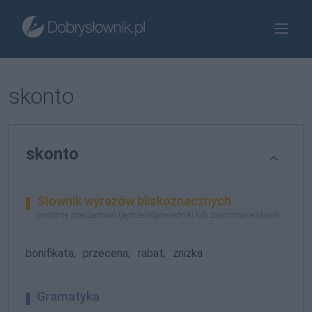
skonto
skonto
Słownik wyrazów bliskoznacznych
podobne znaczeniowo (lepsze odpowiedniki lub zapomniane słowa)
bonifikata;
przecena;
rabat;
zniżka
Gramatyka