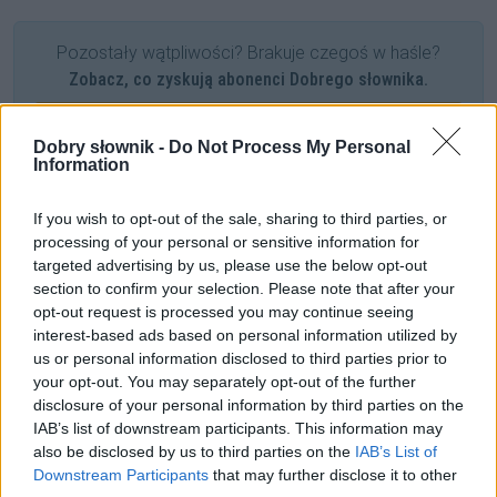
Pozostały wątpliwości? Brakuje czegoś w haśle?
Zobacz, co zyskują abonenci Dobrego słownika.
SPRAWDŹ
Dobry słownik -
Do Not Process My Personal
Information
If you wish to opt-out of the sale, sharing to third parties, or
Często sprawdzane
processing of your personal or sensitive information for
targeted advertising by us, please use the below opt-out
Pan major skrócony w odmianie
section to confirm your selection. Please note that after your
Słownikowe bzdury na temat
AIDS
opt-out request is processed you may continue seeing
O odmianie i innym
zadku
interest-based ads based on personal information utilized by
us or personal information disclosed to third parties prior to
your opt-out. You may separately opt-out of the further
Ciekawostki
disclosure of your personal information by third parties on the
IAB’s list of downstream participants. This information may
napędzić pietra
— A skąd ten
pieter
?
also be disclosed by us to third parties on the
IAB’s List of
RAF
— Pochodzenie słowa
RAF
Downstream Participants
that may further disclose it to other
dzik
— Jak się nazywa samochód dzika?