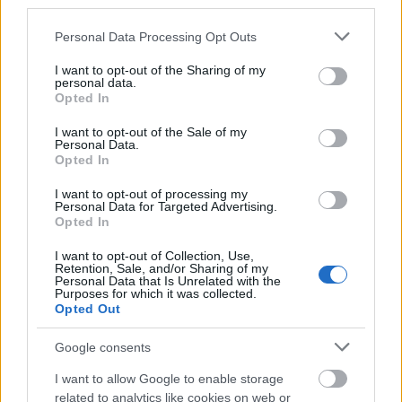
third parties.
Please note that this website/app uses one or more Google
Personal Data Processing Opt Outs
services and may gather and store information including but
Mogą Cię zainteresować również hasła
not limited to your visit or usage behaviour. You may click to
I want to opt-out of the Sharing of my
personal data.
grant or deny consent to Google and its third-party tags to
Opted In
use your data for below specified purposes in below Google
tj.
consent section.
I want to opt-out of the Sale of my
Personal Data.
Opted In
Tajlandia
I want to opt-out of processing my
Personal Data for Targeted Advertising.
Opted In
kwarantanna
I want to opt-out of Collection, Use,
Retention, Sale, and/or Sharing of my
Personal Data that Is Unrelated with the
Purposes for which it was collected.
boysband
Opted Out
Google consents
podawać w wątpliwość
I want to allow Google to enable storage
related to analytics like cookies on web or