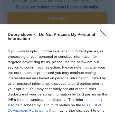
Pozostały wątpliwości? Brakuje czegoś w haśle?
Zobacz, co zyskują abonenci Dobrego słownika.
SPRAWDŹ
Dobry słownik -
Do Not Process My Personal
Information
Często sprawdzane
Ortografia po amerykańsku
If you wish to opt-out of the sale, sharing to third parties, or
processing of your personal or sensitive information for
Przez jakie (c)h się śmiać?
targeted advertising by us, please use the below opt-out
Potrzebuję odrobiny spokoju
czy
potrzebuję odrobinę
section to confirm your selection. Please note that after your
spokoju
?
opt-out request is processed you may continue seeing
interest-based ads based on personal information utilized by
us or personal information disclosed to third parties prior to
Ciekawostki
your opt-out. You may separately opt-out of the further
disclosure of your personal information by third parties on the
Napoleon Bonaparte
— Jak nazywał się Napoleon i co się z
IAB’s list of downstream participants. This information may
tym wiązało
also be disclosed by us to third parties on the
IAB’s List of
ciarach
— Wyzwisko uniwersalne
Downstream Participants
that may further disclose it to other