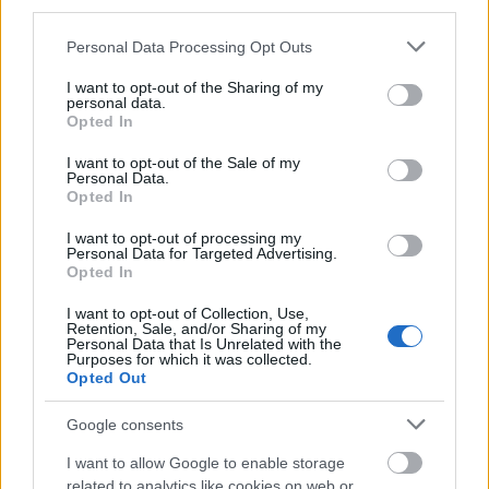
Kraków
— O pochodzeniu nazwy wąwozu i kijach
third parties.
Please note that this website/app uses one or more Google
Personal Data Processing Opt Outs
services and may gather and store information including but
Mogą Cię zainteresować również hasła
not limited to your visit or usage behaviour. You may click to
I want to opt-out of the Sharing of my
personal data.
grant or deny consent to Google and its third-party tags to
Opted In
use your data for below specified purposes in below Google
leprechaun
consent section.
I want to opt-out of the Sale of my
Personal Data.
Opted In
cyfra
I want to opt-out of processing my
Personal Data for Targeted Advertising.
Opted In
gerundivum
I want to opt-out of Collection, Use,
Retention, Sale, and/or Sharing of my
Personal Data that Is Unrelated with the
Purposes for which it was collected.
Opted Out
bigot
Google consents
środkowojęzykowy
I want to allow Google to enable storage
related to analytics like cookies on web or