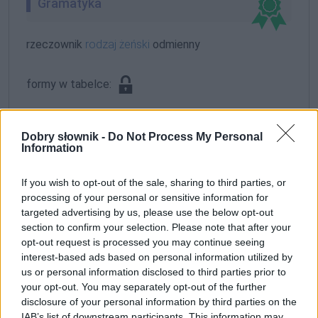
Gramatyka
rzeczownik
rodzaj żeński
odmienny
formy w tabelce:
formy alfabetycznie:
Dobry słownik -
Do Not Process My Personal
Information
siłce; siłek; siłka; siłką; siłkach; siłkami; siłkę; siłki;
siłko; siłkom
If you wish to opt-out of the sale, sharing to third parties, or
processing of your personal or sensitive information for
ZGŁOŚ POPRAWKĘ
targeted advertising by us, please use the below opt-out
section to confirm your selection. Please note that after your
opt-out request is processed you may continue seeing
interest-based ads based on personal information utilized by
us or personal information disclosed to third parties prior to
your opt-out. You may separately opt-out of the further
disclosure of your personal information by third parties on the
IAB’s list of downstream participants. This information may