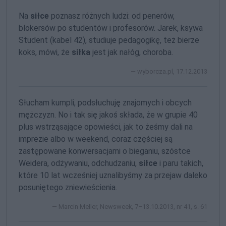
Na
siłce
poznasz różnych ludzi: od penerów,
blokersów po studentów i profesorów. Jarek, ksywa
Student (kabel 42), studiuje pedagogikę, też bierze
koks, mówi, że
siłka
jest jak nałóg, choroba.
wyborcza.pl, 17.12.2013
Słucham kumpli, podsłuchuję znajomych i obcych
mężczyzn. No i tak się jakoś składa, że w grupie 40
plus wstrząsające opowieści, jak to żeśmy dali na
imprezie albo w weekend, coraz częściej są
zastępowane konwersacjami o bieganiu, szóstce
Weidera, odżywaniu, odchudzaniu,
siłce
i paru takich,
które 10 lat wcześniej uznalibyśmy za przejaw daleko
posuniętego zniewieścienia.
Marcin Meller, Newsweek, 7–13.10.2013, nr 41, s. 61