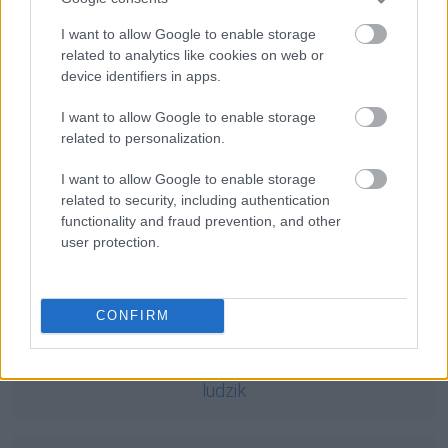
Ciekawostki
I want to allow Google to enable storage
noga się powinęła
— O dawnych znaczeniach czasownika
related to analytics like cookies on web or
powinąć
device identifiers in apps.
wykorzystać
— Nie wykorzystuj
I want to allow Google to enable storage
zugzwang
— Pochodzenie słowa
zugzwang
related to personalization.
I want to allow Google to enable storage
Mogą Cię zainteresować również hasła
related to security, including authentication
functionality and fraud prevention, and other
user protection.
konwentykiel
didżej
CONFIRM
ludzik