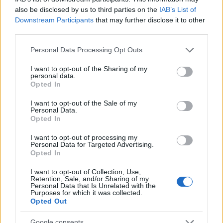
also be disclosed by us to third parties on the
IAB’s List of
Downstream Participants
that may further disclose it to other
third parties.
Please note that this website/app uses one or more Google
Personal Data Processing Opt Outs
services and may gather and store information including but
not limited to your visit or usage behaviour. You may click to
I want to opt-out of the Sharing of my
Pozostały wątpliwości? Brakuje czegoś w haśle?
personal data.
grant or deny consent to Google and its third-party tags to
Zobacz, co zyskują abonenci Dobrego słownika.
Opted In
use your data for below specified purposes in below Google
consent section.
I want to opt-out of the Sale of my
SPRAWDŹ
Personal Data.
Opted In
I want to opt-out of processing my
Personal Data for Targeted Advertising.
Często sprawdzane
Opted In
Odmiana:
brzytw
czy
brzytew
I want to opt-out of Collection, Use,
Retention, Sale, and/or Sharing of my
Pisownia:
Ojcze nasz
czy
Ojcze Nasz
?
Personal Data that Is Unrelated with the
Purposes for which it was collected.
Wieloznaczne słowo
dziesiątek
Opted Out
Google consents