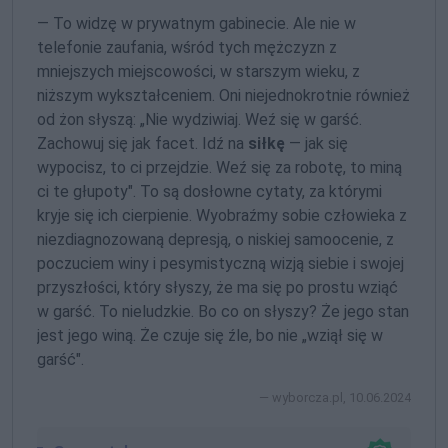
— To widzę w prywatnym gabinecie. Ale nie w
telefonie zaufania, wśród tych mężczyzn z
mniejszych miejscowości, w starszym wieku, z
niższym wykształceniem. Oni niejednokrotnie również
od żon słyszą: „Nie wydziwiaj. Weź się w garść.
Zachowuj się jak facet. Idź na
siłkę
— jak się
wypocisz, to ci przejdzie. Weź się za robotę, to miną
ci te głupoty". To są dosłowne cytaty, za którymi
kryje się ich cierpienie. Wyobraźmy sobie człowieka z
niezdiagnozowaną depresją, o niskiej samoocenie, z
poczuciem winy i pesymistyczną wizją siebie i swojej
przyszłości, który słyszy, że ma się po prostu wziąć
w garść. To nieludzkie. Bo co on słyszy? Że jego stan
jest jego winą. Że czuje się źle, bo nie „wziął się w
garść".
wyborcza.pl, 10.06.2024