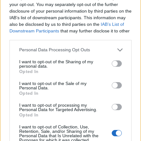
your opt-out. You may separately opt-out of the further
disclosure of your personal information by third parties on the
IAB’s list of downstream participants. This information may
also be disclosed by us to third parties on the
IAB’s List of
Downstream Participants
that may further disclose it to other
third parties.
Please note that this website/app uses one or more Google
Personal Data Processing Opt Outs
services and may gather and store information including but
not limited to your visit or usage behaviour. You may click to
I want to opt-out of the Sharing of my
personal data.
grant or deny consent to Google and its third-party tags to
Opted In
use your data for below specified purposes in below Google
consent section.
I want to opt-out of the Sale of my
Personal Data.
Pozostały wątpliwości? Brakuje czegoś w haśle?
Opted In
Zobacz, co zyskują abonenci Dobrego słownika.
I want to opt-out of processing my
Personal Data for Targeted Advertising.
SPRAWDŹ
Opted In
I want to opt-out of Collection, Use,
Retention, Sale, and/or Sharing of my
Personal Data that Is Unrelated with the
Często sprawdzane
Purposes for which it was collected.