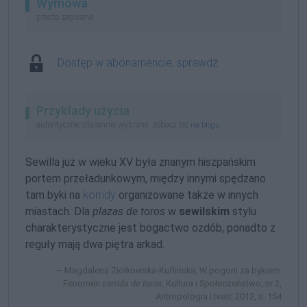
Wymowa
prosto zapisana
Dostęp w abonamencie, sprawdź
Przykłady użycia
autentyczne, starannie wybrane, zobacz też
na blogu
Sewilla już w wieku XV była znanym hiszpańskim
portem przeładunkowym, między innymi spędzano
tam byki na
korridy
organizowane także w innych
miastach. Dla
plazas de toros
w
sewilskim
stylu
charakterystyczne jest bogactwo ozdób, ponadto z
reguły mają dwa piętra arkad.
Magdalena Ziółkowska-Kuflińska, W pogoni za bykiem.
Fenomen
corrida de toros
, Kultura i Społeczeństwo, nr 2,
Antropologia i teatr, 2012, s. 154