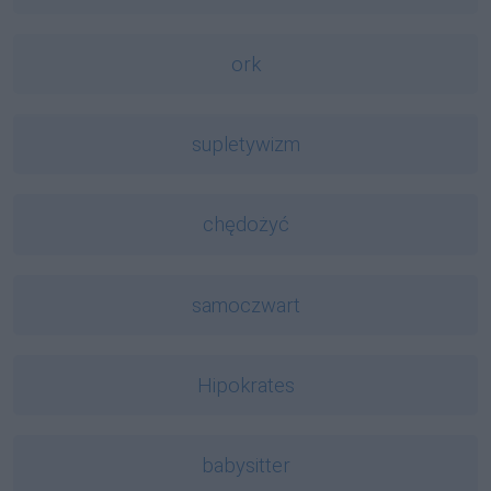
ork
supletywizm
chędożyć
samoczwart
Hipokrates
babysitter