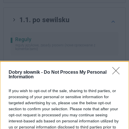
1.1. po sewilsku
Reguły
reguły językowe, zasady pisowni (nowe opracowanie z
komentarzami)
124. przymiotniki i przysłówki:
wyrażenia
przysłówkowe typu
po ...-sku
,
po ...-cku
,
po ...-dzku
Dobry słownik -
Do Not Process My Personal
Information
Gramatyka
If you wish to opt-out of the sale, sharing to third parties, or
processing of your personal or sensitive information for
targeted advertising by us, please use the below opt-out
frazem przysłówkowy
section to confirm your selection. Please note that after your
opt-out request is processed you may continue seeing
formy:
interest-based ads based on personal information utilized by
us or personal information disclosed to third parties prior to
po sewilsku