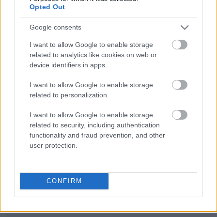
Opted Out
Poprawne użycie
Google consents
Żołędziowe rodzaje
Na Litwie
czy
w Litwie
?
Na Litwę
czy
do Litwy
?
I want to allow Google to enable storage
related to analytics like cookies on web or
device identifiers in apps.
Ciekawostki
I want to allow Google to enable storage
potańcówka
— Tańczący z ortografią
related to personalization.
świątobliwy
— Gdy świętość jest podejrzana...
telenowela
— A to ci wskazówka
I want to allow Google to enable storage
related to security, including authentication
functionality and fraud prevention, and other
user protection.
Mogą Cię zainteresować również hasła
rock and roll
CONFIRM
APA