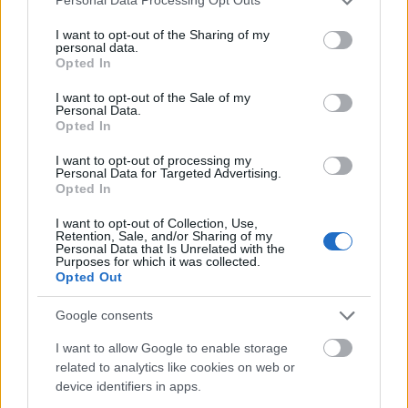
Personal Data Processing Opt Outs
services and may gather and store information including but
not limited to your visit or usage behaviour. You may click to
I want to opt-out of the Sharing of my
środkowojęzykowy
personal data.
grant or deny consent to Google and its third-party tags to
Opted In
use your data for below specified purposes in below Google
consent section.
I want to opt-out of the Sale of my
zzuć
Personal Data.
Opted In
I want to opt-out of processing my
cyrylica
Personal Data for Targeted Advertising.
Opted In
I want to opt-out of Collection, Use,
Retention, Sale, and/or Sharing of my
Kirgistan
Personal Data that Is Unrelated with the
Purposes for which it was collected.
Opted Out
Ukraina
Google consents
I want to allow Google to enable storage
related to analytics like cookies on web or
wymowa
device identifiers in apps.