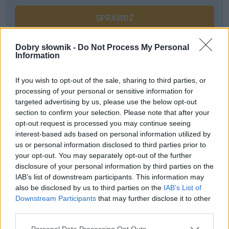
SPRAWDŹ
Dobry słownik -
Do Not Process My Personal
Information
Często sprawdzane
If you wish to opt-out of the sale, sharing to third parties, or
Kim jest Bozia?
processing of your personal or sensitive information for
Poślizgnąć się
czy
pośliznąć się
?
targeted advertising by us, please use the below opt-out
Stare słowniki straszą młodą korektę
section to confirm your selection. Please note that after your
opt-out request is processed you may continue seeing
interest-based ads based on personal information utilized by
Ciekawostki
us or personal information disclosed to third parties prior to
your opt-out. You may separately opt-out of the further
progres
— Dawne znaczenie wyrazu
progres
disclosure of your personal information by third parties on the
słony
— Pochodzenie
IAB’s list of downstream participants. This information may
gimnazjum
— Co w gimnazjum piszczało
also be disclosed by us to third parties on the
IAB’s List of
Downstream Participants
that may further disclose it to other
third parties.
Mogą Cię zainteresować również hasła
Please note that this website/app uses one or more Google