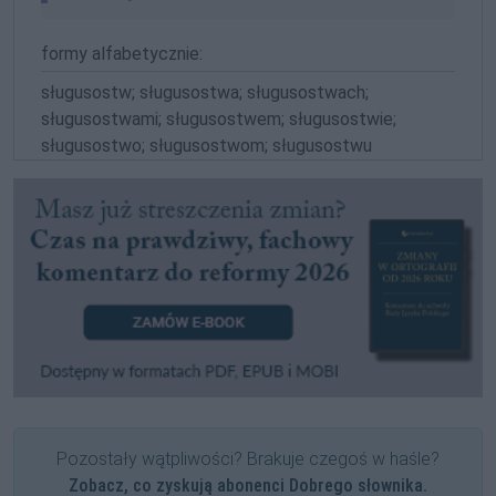
formy alfabetycznie:
sługusostw; sługusostwa; sługusostwach;
sługusostwami; sługusostwem; sługusostwie;
sługusostwo; sługusostwom; sługusostwu
Pozostały wątpliwości? Brakuje czegoś w haśle?
Zobacz, co zyskują abonenci Dobrego słownika.