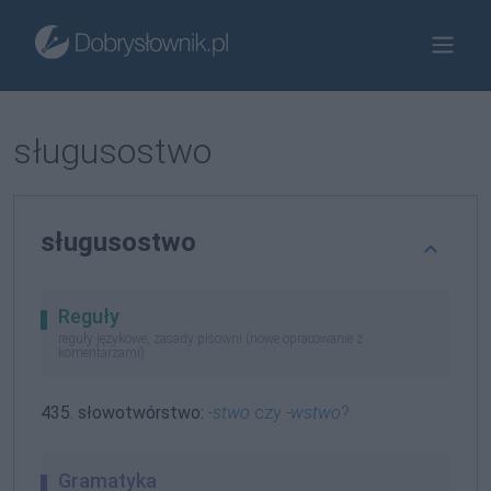
sługusostwo
sługusostwo
Reguły
reguły językowe, zasady pisowni (nowe opracowanie z
komentarzami)
435. słowotwórstwo:
-stwo
czy
-wstwo
?
Gramatyka