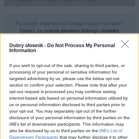
Pozostały wątpliwości? Brakuje czegoś w haśle?
Zobacz, co zyskują abonenci Dobrego słownika.
SPRAWDŹ
Dobry słownik -
Do Not Process My Personal
Information
If you wish to opt-out of the sale, sharing to third parties, or
Często sprawdzane
processing of your personal or sensitive information for
targeted advertising by us, please use the below opt-out
Wymowa w odmianie
section to confirm your selection. Please note that after your
opt-out request is processed you may continue seeing
Czym się wzniesiesz pionowo
interest-based ads based on personal information utilized by
Od jakiej litery zapisywać
us or personal information disclosed to third parties prior to
your opt-out. You may separately opt-out of the further
Ciekawostki
disclosure of your personal information by third parties on the
IAB’s list of downstream participants. This information may
wykorzystać
— Nie wykorzystuj
also be disclosed by us to third parties on the
IAB’s List of
Downstream Participants
that may further disclose it to other
rzeczownik
— O odmianie rzeczowników na blogu