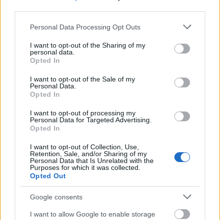
third parties.
próba
— Czy w
próba
jest
ó
wymienne czy niewymienne?
Please note that this website/app uses one or more Google
Personal Data Processing Opt Outs
services and may gather and store information including but
not limited to your visit or usage behaviour. You may click to
I want to opt-out of the Sharing of my
Mogą Cię zainteresować również hasła
personal data.
grant or deny consent to Google and its third-party tags to
Opted In
use your data for below specified purposes in below Google
wpół
consent section.
I want to opt-out of the Sale of my
Personal Data.
Opted In
zzuć
I want to opt-out of processing my
Personal Data for Targeted Advertising.
Opted In
cyrylica
I want to opt-out of Collection, Use,
Retention, Sale, and/or Sharing of my
Personal Data that Is Unrelated with the
Purposes for which it was collected.
Opted Out
Alaska
Google consents
I want to allow Google to enable storage
sitar