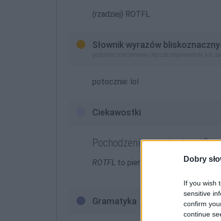
(rzadziej) ROTFL
Słownik wyrazów bliskoznaczny
podobne znaczeniowo (lepsze odpowiedniki lub z
potocznie:
lol
Ciekawostki
Pochodzenie wyrażenia
rotfl
Dobry sło
ROTFL
to pierwotnie skrót od
If you wish 
sensitive in
Gramatyka
confirm you
continue se