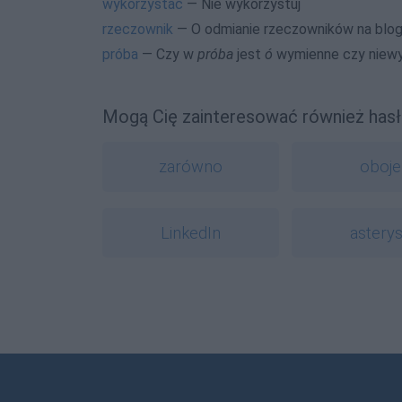
wykorzystać
— Nie wykorzystuj
rzeczownik
— O odmianie rzeczowników na blo
próba
— Czy w
próba
jest
ó
wymienne czy niew
Mogą Cię zainteresować również hasł
zarówno
oboje
LinkedIn
astery