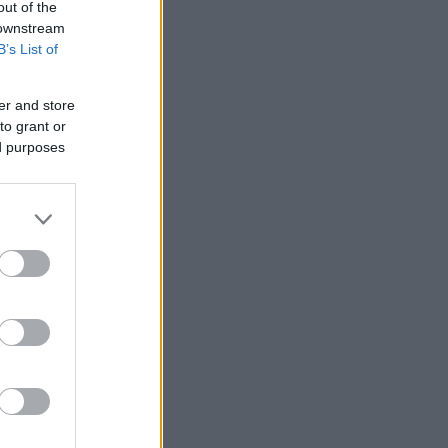
out of the
 downstream
B’s List of
er and store
to grant or
ed purposes