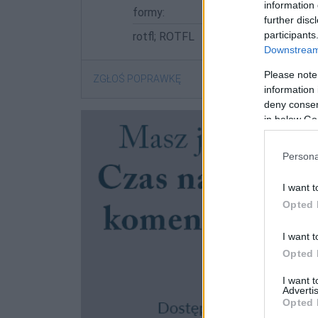
information 
formy:
further disc
participants
rotfl; ROTFL
Downstream 
Please note
ZGŁOŚ POPRAWKĘ
information 
deny consent
in below Go
Persona
I want t
Opted 
I want t
Opted 
I want 
Advertis
Opted 