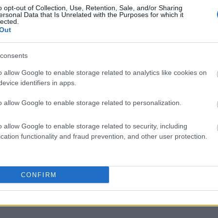
o opt-out of Collection, Use, Retention, Sale, and/or Sharing
ersonal Data that Is Unrelated with the Purposes for which it
lected.
Out
liwości? Brakuje czegoś w haśle?
consents
ują abonenci Dobrego słownika.
o allow Google to enable storage related to analytics like cookies on
evice identifiers in apps.
SPRAWDŹ
o allow Google to enable storage related to personalization.
o allow Google to enable storage related to security, including
cation functionality and fraud prevention, and other user protection.
CONFIRM