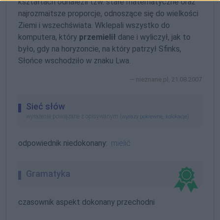
kształtach odnaleźli tzw. stałe matematyczne oraz
najrozmaitsze proporcje, odnoszące się do wielkości
Ziemi i wszechświata. Wklepali wszystko do
komputera, który
przemielił
dane i wyliczył, jak to
było, gdy na horyzoncie, na który patrzył Sfinks,
Słońce wschodziło w znaku Lwa.
nieznane.pl, 21.08.2007
Sieć słów
wyrażenia powiązane z opisywanym (
,
)
wyrazy pokrewne
kolokacje
odpowiednik niedokonany:
mielić
Gramatyka
czasownik aspekt dokonany przechodni