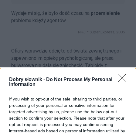
Wydaje mi się, że było dość czasu na
przemielenie
problemu księży agentów.
NKJP: Super Express, 2006
Ofiary wprawdzie odcięto od świata zewnętrznego i
zapewniono im opiekę psychologiczną, ale prasa
bulwarowa nie dała się zniechęcić. Tabloidy z
lubością na wszystkie strony
przemieliły
sprawę
Dobry słownik -
Do Not Process My Personal
Fritzla. Szczegółowo informowano o cierpieniach
Information
rodziny, o wyuzdanym życiu podejrzanego,
publikowano też schematyczne plany lochu.
If you wish to opt-out of the sale, sharing to third parties, or
processing of your personal or sensitive information for
NKJP: Polityka, 2009
targeted advertising by us, please use the below opt-out
section to confirm your selection. Please note that after your
Sieć słów
opt-out request is processed you may continue seeing
wyrażenia powiązane z opisywanym (
,
)
wyrazy pokrewne
kolokacje
interest-based ads based on personal information utilized by