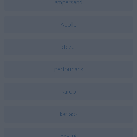
ampersand
Apollo
didżej
performans
karob
kartacz
edykuł