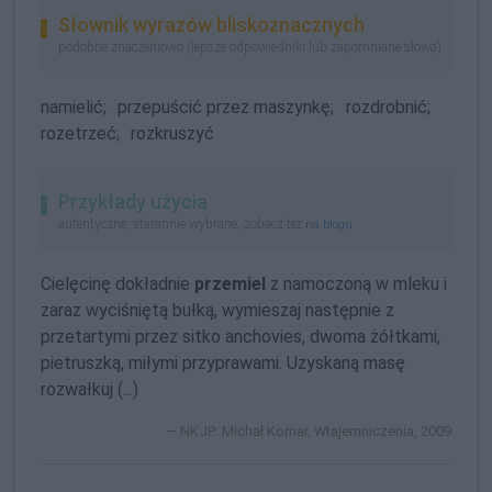
Słownik wyrazów bliskoznacznych
podobne znaczeniowo (lepsze odpowiedniki lub zapomniane słowa)
namielić;
przepuścić przez maszynkę;
rozdrobnić;
rozetrzeć;
rozkruszyć
Przykłady użycia
autentyczne, starannie wybrane, zobacz też
na blogu
Cielęcinę dokładnie
przemiel
z namoczoną w mleku i
zaraz wyciśniętą bułką, wymieszaj następnie z
przetartymi przez sitko anchovies, dwoma żółtkami,
pietruszką, miłymi przyprawami. Uzyskaną masę
rozwałkuj (...)
NKJP: Michał Komar, Wtajemniczenia, 2009