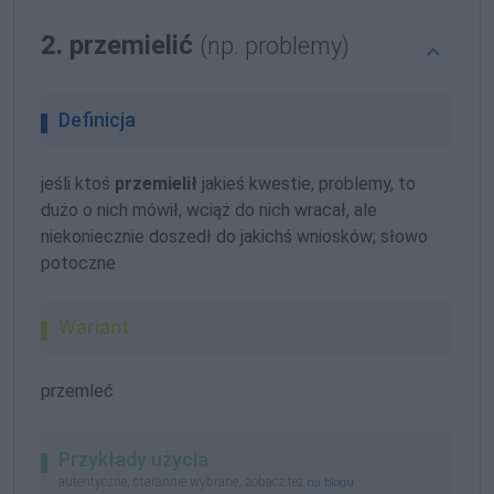
2. przemielić
(np. problemy)
Definicja
jeśli ktoś
przemielił
jakieś kwestie, problemy, to
dużo o nich mówił, wciąż do nich wracał, ale
niekoniecznie doszedł do jakichś wniosków; słowo
potoczne
Wariant
przemleć
Przykłady użycia
autentyczne, starannie wybrane, zobacz też
na blogu