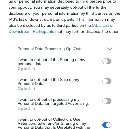
us or personal information disclosed to third parties prior to
your opt-out. You may separately opt-out of the further
odpowiednik niedokonany:
mielić
disclosure of your personal information by third parties on the
IAB’s list of downstream participants. This information may
also be disclosed by us to third parties on the
IAB’s List of
Gramatyka
Downstream Participants
that may further disclose it to other
third parties.
czasownik aspekt dokonany przechodni
Please note that this website/app uses one or more Google
Personal Data Processing Opt Outs
services and may gather and store information including but
formy alfabetycznie:
not limited to your visit or usage behaviour. You may click to
I want to opt-out of the Sharing of my
personal data.
grant or deny consent to Google and its third-party tags to
nieprzemieleni; nieprzemielenia; nieprzemielenie;
Opted In
use your data for below specified purposes in below Google
nieprzemieleniem; nieprzemieleniu; nieprzemielona;
consent section.
I want to opt-out of the Sale of my
nieprzemieloną; nieprzemielone; nieprzemielonego;
Personal Data.
nieprzemielonej; nieprzemielonemu; nieprzemielony |
Opted In
pokaż wszystkie formy
I want to opt-out of processing my
Personal Data for Targeted Advertising.
Opted In
ZGŁOŚ POPRAWKĘ
I want to opt-out of Collection, Use,
Retention, Sale, and/or Sharing of my
Personal Data that Is Unrelated with the