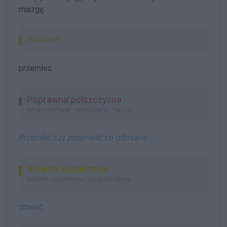
miazgę
Wariant
przemleć
Poprawna polszczyzna
cenne informacje, niespodzianki, haczyki
Przemleć
czy
przemielić
i o odmianie
Słownik synonimów
tożsame znaczeniowo (zastępcze słowa)
zmielić