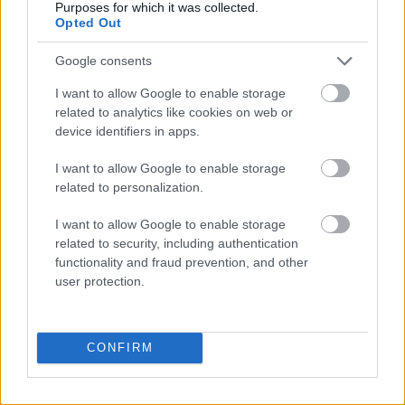
Purposes for which it was collected.
3. przemielić
(komputer)
Opted Out
Google consents
Definicja
I want to allow Google to enable storage
related to analytics like cookies on web or
device identifiers in apps.
jeśli komputer
przemielił
jakieś dane, to je
przetworzył; słowo potoczne
I want to allow Google to enable storage
related to personalization.
Wariant
I want to allow Google to enable storage
related to security, including authentication
przemleć
functionality and fraud prevention, and other
user protection.
Przykłady użycia
autentyczne, starannie wybrane, zobacz też
na blogu
CONFIRM
(...) zabrali się za Sfinksa i piramidy. W ich wymiarach i