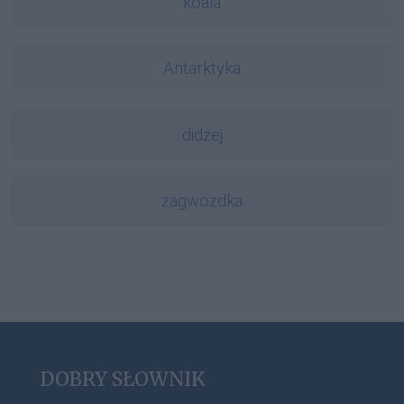
koala
Antarktyka
didżej
zagwozdka
DOBRY SŁOWNIK