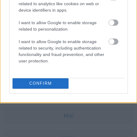
słowo
— Długie słowa
related to analytics like cookies on web or
antymetateza
— U Leca
device identifiers in apps.
I want to allow Google to enable storage
related to personalization.
Mogą Cię zainteresować również hasła
I want to allow Google to enable storage
grasejować
related to security, including authentication
functionality and fraud prevention, and other
user protection.
lipdub
CONFIRM
antyglobalizm
kłuć