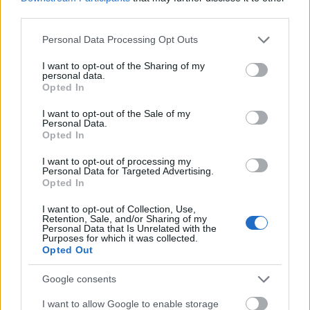
third parties.
Please note that this website/app uses one or more Google
Personal Data Processing Opt Outs
services and may gather and store information including but
Pozostały wątpliwości? Brakuje czegoś w haśle?
not limited to your visit or usage behaviour. You may click to
I want to opt-out of the Sharing of my
Zobacz, co zyskują abonenci Dobrego słownika.
personal data.
grant or deny consent to Google and its third-party tags to
Opted In
use your data for below specified purposes in below Google
SPRAWDŹ
consent section.
I want to opt-out of the Sale of my
Personal Data.
Opted In
I want to opt-out of processing my
Często sprawdzane
Personal Data for Targeted Advertising.
Opted In
Jak wymawiać i odmieniać nazwę
Antigua i Barbuda
?
I want to opt-out of Collection, Use,
Żona Putina nazywa się...
Retention, Sale, and/or Sharing of my
Personal Data that Is Unrelated with the
Gdy niderlandzcy malarze wydziwiają przy nazwisku
Purposes for which it was collected.
Opted Out
Ciekawostki
Google consents
zugzwang
— Pochodzenie słowa
zugzwang
I want to allow Google to enable storage