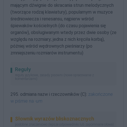
mającym dźwignie do skracania strun melodycznych
(tworzące rodzaj klawiatury), popularnym w muzyce
średniowiecza i renesansu, najpierw wśród
śpiewaków kościelnych (do czasu pojawienia się
organów), obsługiwanym wtedy przez dwie osoby (ze
względu na rozmiary; jedna z nich kręciła korbą),
później wśród wędrownych pieśniarzy (po
zmniejszeniu rozmiarów instrumentu)
Reguły
reguły językowe, zasady pisowni (nowe opracowanie z
komentarzami)
295. odmiana nazw i rzeczowników (C):
zakończone
w piśmie na
-um
Słownik wyrazów bliskoznacznych
podobne znaczeniowo (lepsze odpowiedniki lub zapomniane słowa)