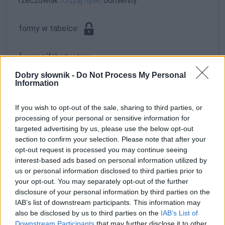
rzeczownik
rodzaj nijaki
odmienny
formy w tabelce:
formy alfabetycznie:
organistra; organistrach; organistrami; organistrom;
Dobry słownik -
Do Not Process My Personal
Information
organistrów; organistrum
If you wish to opt-out of the sale, sharing to third parties, or
ZGŁOŚ POPRAWKĘ
processing of your personal or sensitive information for
targeted advertising by us, please use the below opt-out
section to confirm your selection. Please note that after your
opt-out request is processed you may continue seeing
interest-based ads based on personal information utilized by
us or personal information disclosed to third parties prior to
your opt-out. You may separately opt-out of the further
disclosure of your personal information by third parties on the
IAB’s list of downstream participants. This information may
also be disclosed by us to third parties on the
IAB’s List of
Downstream Participants
that may further disclose it to other