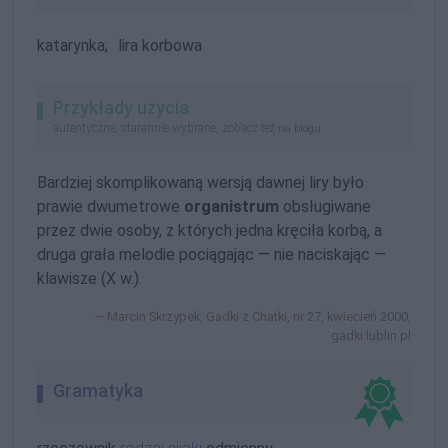
katarynka;
lira korbowa
Przykłady użycia
autentyczne, starannie wybrane, zobacz też
na blogu
Bardziej skomplikowaną wersją dawnej liry było
prawie dwumetrowe
organistrum
obsługiwane
przez dwie osoby, z których jedna kręciła korbą, a
druga grała melodie pociągając — nie naciskając —
klawisze (X w.).
Marcin Skrzypek, Gadki z Chatki, nr 27, kwiecień 2000,
gadki.lublin.pl
Gramatyka