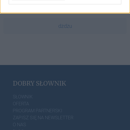
ludzik
dżdżu
DOBRY SŁOWNIK
SŁOWNIK
OFERTA
PROGRAM PARTNERSKI
ZAPISZ SIĘ NA NEWSLETTER
O NAS