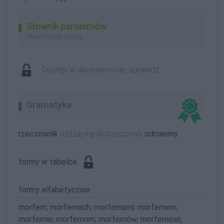
Słownik paronimów
słowa mylone ze sobą
Dostęp w abonamencie, sprawdź
Gramatyka
rzeczownik
rodzaj męskorzeczowy
odmienny
formy w tabelce:
formy alfabetycznie:
morfem; morfemach; morfemami; morfemem;
morfemie; morfemom; morfemów; morfemowi;