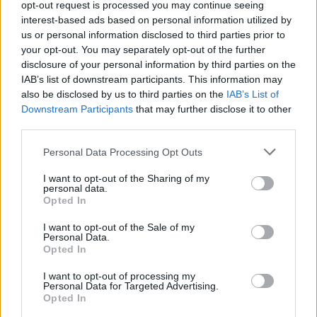
opt-out request is processed you may continue seeing
interest-based ads based on personal information utilized by
us or personal information disclosed to third parties prior to
your opt-out. You may separately opt-out of the further
Często sprawdzane
disclosure of your personal information by third parties on the
IAB’s list of downstream participants. This information may
Buty od Prady, czyli
od
z nazwą firmy, projektanta itp.
also be disclosed by us to third parties on the
IAB’s List of
Warianty:
dysortografik
czy
dysortograf
?
Downstream Participants
that may further disclose it to other
Kiedy
tego Gwidona
, kiedy
tego Gwida
, kiedy
tego Gwido
,
third parties.
czyli jeszcze o odmianie imienia
Gwido
Please note that this website/app uses one or more Google
Personal Data Processing Opt Outs
services and may gather and store information including but
Ciekawostki
not limited to your visit or usage behaviour. You may click to
I want to opt-out of the Sharing of my
personal data.
grant or deny consent to Google and its third-party tags to
Opted In
napędzić pietra
— A skąd ten
pieter
?
use your data for below specified purposes in below Google
consent section.
dzban
— Dzbanów ci u nas dostatek
I want to opt-out of the Sale of my
Personal Data.
słownik
— A na blogu (2)
Opted In
I want to opt-out of processing my
Personal Data for Targeted Advertising.
Mogą Cię zainteresować również hasła
Opted In