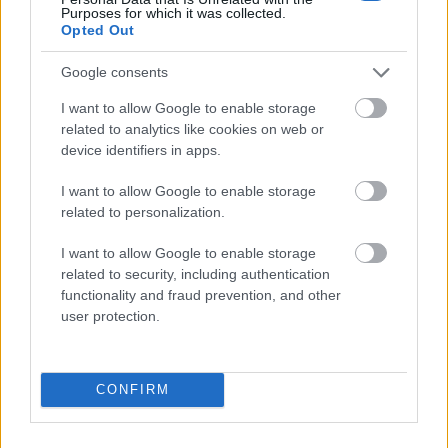
Purposes for which it was collected.
muza
Opted Out
Google consents
chędożyć
I want to allow Google to enable storage
related to analytics like cookies on web or
device identifiers in apps.
bursa
I want to allow Google to enable storage
related to personalization.
Tajlandia
I want to allow Google to enable storage
related to security, including authentication
functionality and fraud prevention, and other
Zelandia
user protection.
kochać
CONFIRM