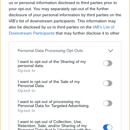
us or personal information disclosed to third parties prior to
Często sprawdzane
your opt-out. You may separately opt-out of the further
disclosure of your personal information by third parties on the
O poprawnym użyciu słowa
dzięki
(
komuś, czemuś
)
IAB’s list of downstream participants. This information may
Odmiana:
tych stajen
a
tych stajni
also be disclosed by us to third parties on the
IAB’s List of
Downstream Participants
that may further disclose it to other
Czy można napisać
a żeby
?
third parties.
Ciekawostki
Please note that this website/app uses one or more Google
Personal Data Processing Opt Outs
services and may gather and store information including but
potańcówka
— Tańczący z ortografią
not limited to your visit or usage behaviour. You may click to
I want to opt-out of the Sharing of my
personal data.
grant or deny consent to Google and its third-party tags to
świątobliwy
— Gdy świętość jest podejrzana...
Opted In
use your data for below specified purposes in below Google
telenowela
— A to ci wskazówka
consent section.
I want to opt-out of the Sale of my
Personal Data.
Opted In
Mogą Cię zainteresować również hasła
I want to opt-out of processing my
Personal Data for Targeted Advertising.
Opted In
kagańcowy
I want to opt-out of Collection, Use,
Retention, Sale, and/or Sharing of my
Personal Data that Is Unrelated with the