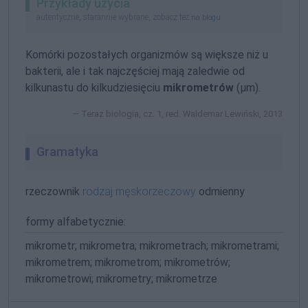
Przykłady użycia
autentyczne, starannie wybrane, zobacz też
na blogu
Komórki pozostałych organizmów są większe niż u
bakterii, ale i tak najczęściej mają zaledwie od
kilkunastu do kilkudziesięciu
mikrometrów
(µm).
Teraz biologia, cz. 1, red. Waldemar Lewiński, 2013
Gramatyka
rzeczownik
rodzaj męskorzeczowy
odmienny
formy alfabetycznie:
mikrometr; mikrometra; mikrometrach; mikrometrami;
mikrometrem; mikrometrom; mikrometrów;
mikrometrowi; mikrometry; mikrometrze