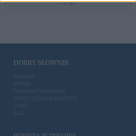
rżnąć
DOBRY SŁOWNIK
SŁOWNIK
OFERTA
PROGRAM PARTNERSKI
ZAPISZ SIĘ NA NEWSLETTER
O NAS
BLOG