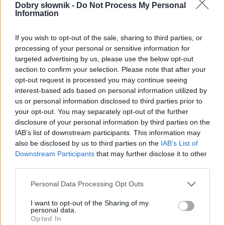
Dobry słownik -
Do Not Process My Personal
Information
If you wish to opt-out of the sale, sharing to third parties, or
processing of your personal or sensitive information for
targeted advertising by us, please use the below opt-out
section to confirm your selection. Please note that after your
opt-out request is processed you may continue seeing
interest-based ads based on personal information utilized by
us or personal information disclosed to third parties prior to
your opt-out. You may separately opt-out of the further
Pozostały wątpliwości? Brakuje czegoś w haśle?
disclosure of your personal information by third parties on the
Zobacz, co zyskują abonenci Dobrego słownika.
IAB’s list of downstream participants. This information may
also be disclosed by us to third parties on the
IAB’s List of
SPRAWDŹ
Downstream Participants
that may further disclose it to other
third parties.
Please note that this website/app uses one or more Google
Personal Data Processing Opt Outs
Często sprawdzane
services and may gather and store information including but
not limited to your visit or usage behaviour. You may click to
I want to opt-out of the Sharing of my
personal data.
Z polszczyzną na żniwach
grant or deny consent to Google and its third-party tags to
Opted In
use your data for below specified purposes in below Google