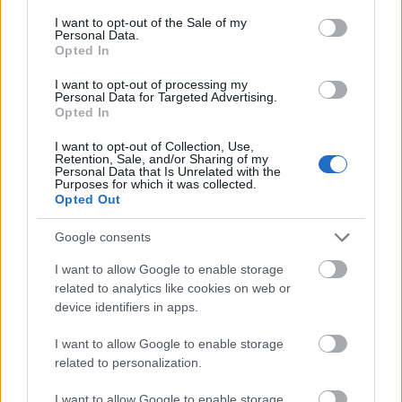
Mleć
czy
mielić
i o odmianie
consent section.
I want to opt-out of the Sale of my
Kłopoty z bezokolicznikiem, czyli
przysiąc
a
przysięgnąć
Personal Data.
Opted In
Ciekawostki
I want to opt-out of processing my
Personal Data for Targeted Advertising.
balwierz
— O
balwierza
historii i dawnych wariantach
balbierz
,
Opted In
barbierz
,
barwierz
I want to opt-out of Collection, Use,
dupa
— Tajemnicza dupa...
Retention, Sale, and/or Sharing of my
Personal Data that Is Unrelated with the
bździna
— Niezwykła definicja
Purposes for which it was collected.
Opted Out
Google consents
Mogą Cię zainteresować również hasła
I want to allow Google to enable storage
related to analytics like cookies on web or
goj
device identifiers in apps.
I want to allow Google to enable storage
w odpowiedzi na
related to personalization.
I want to allow Google to enable storage