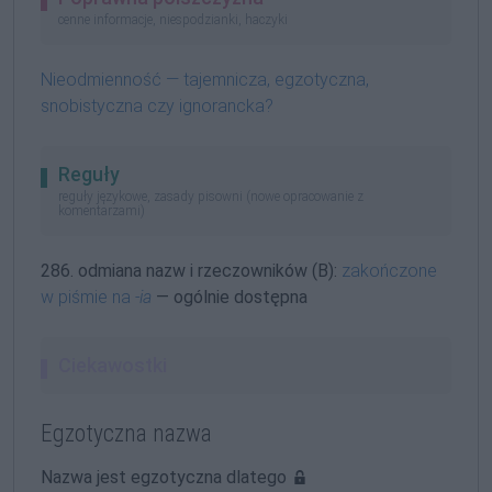
cenne informacje, niespodzianki, haczyki
Nieodmienność — tajemnicza, egzotyczna,
snobistyczna czy ignorancka?
Reguły
reguły językowe, zasady pisowni (nowe opracowanie z
komentarzami)
286. odmiana nazw i rzeczowników (B):
zakończone
w piśmie na
-ia
— ogólnie dostępna
Ciekawostki
Egzotyczna nazwa
Nazwa jest egzotyczna dlatego