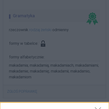
Gramatyka
rzeczownik
rodzaj żeński
odmienny
formy w tabelce:
formy alfabetycznie:
makadamia; makadamią; makadamiach; makadamiami;
makadamie; makadamię; makadamii; makadamio;
makadamiom
ZGŁOŚ POPRAWKĘ