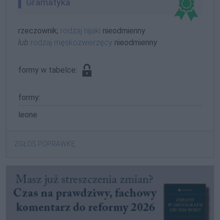
Gramatyka
rzeczownik;
rodzaj nijaki
nieodmienny
lub
rodzaj męskozwierzęcy
nieodmienny
formy w tabelce:
formy:
leone
ZGŁOŚ POPRAWKĘ