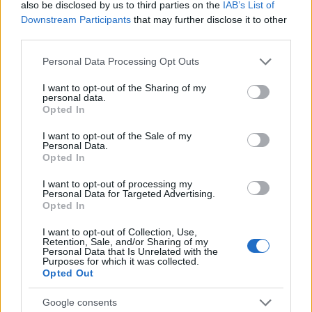
Ciekawostki
also be disclosed by us to third parties on the
IAB’s List of
Downstream Participants
that may further disclose it to other
do syta
— Skąd taka forma
third parties.
ludzik
— Pochodzenie wyrazu
ludzik
Please note that this website/app uses one or more Google
Personal Data Processing Opt Outs
bajstruk
— To skąd się biorą
bajstruki
?
services and may gather and store information including but
not limited to your visit or usage behaviour. You may click to
I want to opt-out of the Sharing of my
personal data.
grant or deny consent to Google and its third-party tags to
Opted In
Mogą Cię zainteresować również hasła
use your data for below specified purposes in below Google
consent section.
I want to opt-out of the Sale of my
Personal Data.
środkowojęzykowy
Opted In
I want to opt-out of processing my
Personal Data for Targeted Advertising.
roztocze
Opted In
I want to opt-out of Collection, Use,
Retention, Sale, and/or Sharing of my
Personal Data that Is Unrelated with the
polisemia
Purposes for which it was collected.
Opted Out
Google consents
jabłonkowanie