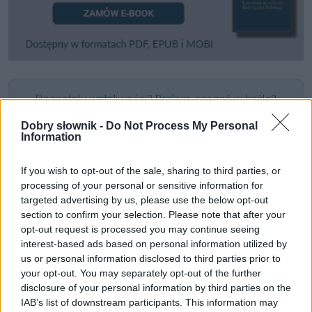
Pozostały wątpliwości? Brakuje czegoś w haśle?
Zobacz, co zyskują abonenci Dobrego słownika.
Dobry słownik -
Do Not Process My Personal
Information
SPRAWDŹ
If you wish to opt-out of the sale, sharing to third parties, or
processing of your personal or sensitive information for
targeted advertising by us, please use the below opt-out
Często sprawdzane
section to confirm your selection. Please note that after your
opt-out request is processed you may continue seeing
Odmiana:
skrońmi
czy
skroniami
interest-based ads based on personal information utilized by
Do Tych czy do Tychów?
us or personal information disclosed to third parties prior to
your opt-out. You may separately opt-out of the further
Jednowyrazowy antonim do
ściszyć
disclosure of your personal information by third parties on the
IAB’s list of downstream participants. This information may