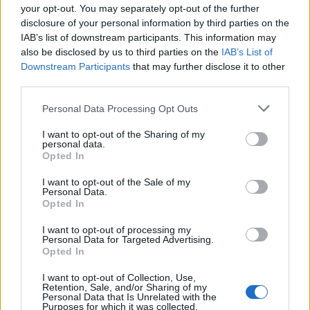
your opt-out. You may separately opt-out of the further
Jeszcze o odmianie rzeczownika
zombie
disclosure of your personal information by third parties on the
Wymowa i odmiana węgierskiego nazwiska
Tisza
IAB’s list of downstream participants. This information may
also be disclosed by us to third parties on the
IAB’s List of
Staszic czy Staszyc?
Downstream Participants
that may further disclose it to other
third parties.
Ciekawostki
Please note that this website/app uses one or more Google
Personal Data Processing Opt Outs
services and may gather and store information including but
zwierzę
— A w chińskiej encyklopedii...
not limited to your visit or usage behaviour. You may click to
I want to opt-out of the Sharing of my
psim swędem
— Psia historia
personal data.
grant or deny consent to Google and its third-party tags to
Opted In
algebra
— A(l)rabskie zapożyczenia
use your data for below specified purposes in below Google
consent section.
I want to opt-out of the Sale of my
Personal Data.
Opted In
Mogą Cię zainteresować również hasła
I want to opt-out of processing my
Personal Data for Targeted Advertising.
globalizacja
Opted In
I want to opt-out of Collection, Use,
Retention, Sale, and/or Sharing of my
earl grey
Personal Data that Is Unrelated with the
Purposes for which it was collected.