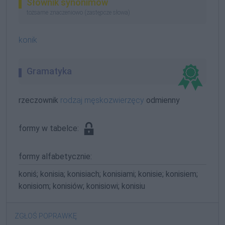
Słownik synonimów
tożsame znaczeniowo (zastępcze słowa)
konik
Gramatyka
rzeczownik
rodzaj męskozwierzęcy
odmienny
formy w tabelce:
formy alfabetycznie:
koniś; konisia; konisiach; konisiami; konisie; konisiem;
konisiom; konisiów; konisiowi; konisiu
ZGŁOŚ POPRAWKĘ