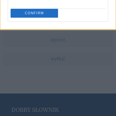
jukka
CONFIRM
Aconcagua
oprzeć
wykłuć
DOBRY SŁOWNIK