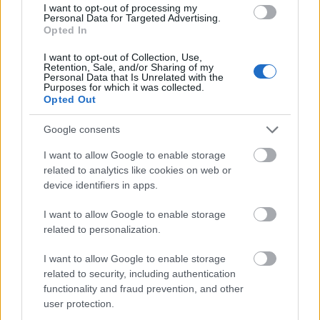
rżany
— Pochodzenie
I want to opt-out of processing my
Personal Data for Targeted Advertising.
cholera
— Pochodzenie wyrazu
cholera
Opted In
I want to opt-out of Collection, Use,
Retention, Sale, and/or Sharing of my
Mogą Cię zainteresować również hasła
Personal Data that Is Unrelated with the
Purposes for which it was collected.
Opted Out
Ukraina
Google consents
I want to allow Google to enable storage
zombie
related to analytics like cookies on web or
device identifiers in apps.
I want to allow Google to enable storage
Słowacja
related to personalization.
I want to allow Google to enable storage
Tajlandia
related to security, including authentication
functionality and fraud prevention, and other
user protection.