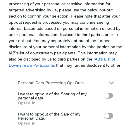
processing of your personal or sensitive information for
targeted advertising by us, please use the below opt-out
section to confirm your selection. Please note that after your
opt-out request is processed you may continue seeing
Pozostały wątpliwości? Brakuje czegoś w haśle?
interest-based ads based on personal information utilized by
Zobacz, co zyskują abonenci Dobrego słownika.
us or personal information disclosed to third parties prior to
your opt-out. You may separately opt-out of the further
SPRAWDŹ
disclosure of your personal information by third parties on the
IAB’s list of downstream participants. This information may
also be disclosed by us to third parties on the
IAB’s List of
Downstream Participants
that may further disclose it to other
Często sprawdzane
third parties.
Czy można napisać
a żeby
?
Please note that this website/app uses one or more Google
Personal Data Processing Opt Outs
services and may gather and store information including but
Jak nazywa się obywatel Peru?
not limited to your visit or usage behaviour. You may click to
I want to opt-out of the Sharing of my
Poprawna odmiana
personal data.
grant or deny consent to Google and its third-party tags to
Opted In
use your data for below specified purposes in below Google
consent section.
Ciekawostki
I want to opt-out of the Sale of my
Personal Data.
Opted In
kura
— Jak się nazywa państwo znane z hodowli kur?