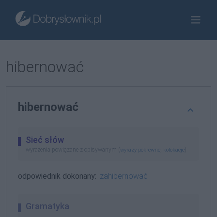
hibernować
hibernować
Sieć słów
wyrażenia powiązane z opisywanym (
,
)
wyrazy pokrewne
kolokacje
odpowiednik dokonany:
zahibernować
Gramatyka