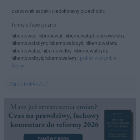
czasownik aspekt niedokonany przechodni
formy alfabetycznie:
hibernować; hibernował; hibernowała; hibernowałaby;
hibernowałabym; hibernowałabyś; hibernowałam;
hibernowałaś; hibernowałby; hibernowałbym;
hibernowałbyś; hibernowałem |
pokaż wszystkie
formy
ZGŁOŚ POPRAWKĘ