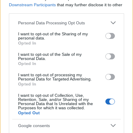
UHT
— Pochodzenie słowa
UHT
Downstream Participants
that may further disclose it to other
third parties.
bakalie
— Skąd rodzynki, daktyle, migdały w jednym słowie?
megiera
— Skąd słowo
megiera
?
Please note that this website/app uses one or more Google
Personal Data Processing Opt Outs
services and may gather and store information including but
not limited to your visit or usage behaviour. You may click to
I want to opt-out of the Sharing of my
personal data.
grant or deny consent to Google and its third-party tags to
Mogą Cię zainteresować również hasła
Opted In
use your data for below specified purposes in below Google
consent section.
I want to opt-out of the Sale of my
hrabia
Personal Data.
Opted In
I want to opt-out of processing my
Personal Data for Targeted Advertising.
kwarantanna
Opted In
I want to opt-out of Collection, Use,
Retention, Sale, and/or Sharing of my
goj
Personal Data that Is Unrelated with the
Purposes for which it was collected.
Opted Out
przechodni
Google consents