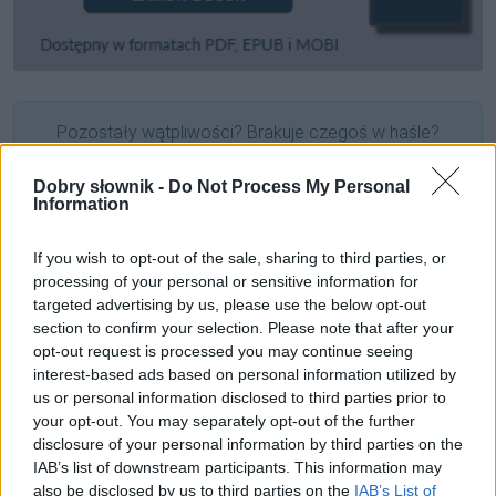
Pozostały wątpliwości? Brakuje czegoś w haśle?
Zobacz, co zyskują abonenci Dobrego słownika.
Dobry słownik -
Do Not Process My Personal
Information
SPRAWDŹ
If you wish to opt-out of the sale, sharing to third parties, or
processing of your personal or sensitive information for
Często sprawdzane
targeted advertising by us, please use the below opt-out
section to confirm your selection. Please note that after your
Poprawność pod(d)awania
opt-out request is processed you may continue seeing
interest-based ads based on personal information utilized by
Warianty na pace
us or personal information disclosed to third parties prior to
Odmiana:
tych kowbojów
czy
kowboi
?
your opt-out. You may separately opt-out of the further
disclosure of your personal information by third parties on the
Ciekawostki
IAB’s list of downstream participants. This information may
also be disclosed by us to third parties on the
IAB’s List of